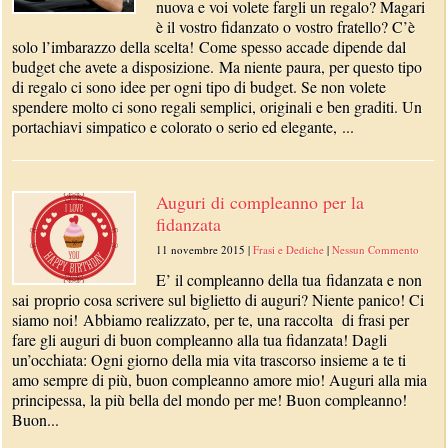
nuova e voi volete fargli un regalo? Magari
è il vostro fidanzato o vostro fratello? C’è
solo l’imbarazzo della scelta! Come spesso accade dipende dal
budget che avete a disposizione. Ma niente paura, per questo tipo
di regalo ci sono idee per ogni tipo di budget. Se non volete
spendere molto ci sono regali semplici, originali e ben graditi. Un
portachiavi simpatico e colorato o serio ed elegante, ...
Auguri di compleanno per la
fidanzata
11 novembre 2015
|
Frasi e Dediche
|
Nessun Commento
E’ il compleanno della tua fidanzata e non
sai proprio cosa scrivere sul biglietto di auguri? Niente panico! Ci
siamo noi! Abbiamo realizzato, per te, una raccolta di frasi per
fare gli auguri di buon compleanno alla tua fidanzata! Dagli
un’occhiata: Ogni giorno della mia vita trascorso insieme a te ti
amo sempre di più, buon compleanno amore mio! Auguri alla mia
principessa, la più bella del mondo per me! Buon compleanno!
Buon...