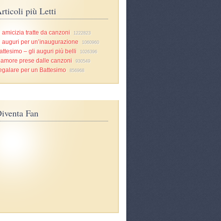
rticoli più Letti
i amicizia tratte da canzoni
1222823
i auguri per un’inaugurazione
1060960
attesimo – gli auguri più belli
1026396
d’amore prese dalle canzoni
930549
egalare per un Battesimo
856968
iventa Fan