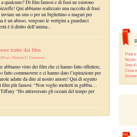
o a qualcuno? Di film famosi e di frasi ne esistono
izzeffe! Qui abbiamo realizzato una raccolta di frasi
r inviare un sms o per un bigliettino o magari per
a è un abisso, vengono le vertigini a guardarci
tà è il diritto dell’anima...
R
ore tratte dai film
Frasi e
|
Frasi e Dediche
|
1 Commento
Nozze 
Sms d
e abbiamo visto dei film che ci hanno fatto riflettere,
Cosa r
o fatto commuovere e ci hanno dato l’ispirazione per
Scriver
parole adatte da dire al nostro amore! Qui di seguito
dei film più famosi: “Non voglio metterti in gabbia…
Tiffany “Ho attraversato gli oceani del tempo per