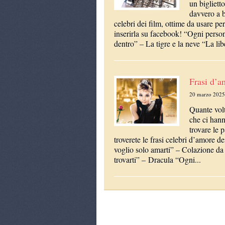
un bigliett
davvero a b
celebri dei film, ottime da usare pe
inserirla su facebook! “Ogni person
dentro” – La tigre e la neve “La liber
Frasi d’am
20 marzo 2025
Quante volt
che ci hann
trovare le 
troverete le frasi celebri d’amore 
voglio solo amarti” – Colazione da 
trovarti” – Dracula “Ogni...