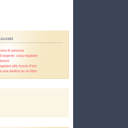
ecenti
 sms di amicizia
d’argento: cosa regalare
’amore
egalare alle nozze d’oro
e una dedica su un libro