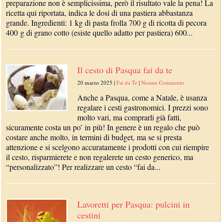
preparazione non è semplicissima, però il risultato vale la pena! La
ricetta qui riportata, indica le dosi di una pastiera abbastanza
grande. Ingredienti: 1 kg di pasta frolla 700 g di ricotta di pecora
400 g di grano cotto (esiste quello adatto per pastiera) 600...
Il cesto di Pasqua fai da te
20 marzo 2025
|
Fai da Te
|
Nessun Commento
Anche a Pasqua, come a Natale, è usanza
regalare i cesti gastronomici. I prezzi sono
molto vari, ma comprarli già fatti,
sicuramente costa un po’ in più! In genere è un regalo che può
costare anche molto, in termini di budget, ma se si presta
attenzione e si scelgono accuratamente i prodotti con cui riempire
il cesto, risparmierete e non regalerete un cesto generico, ma
“personalizzato”! Per realizzare un cesto “fai da...
Lavoretti per Pasqua: pulcini in
cestini