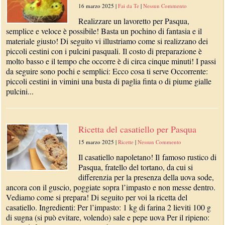
16 marzo 2025
|
Fai da Te
|
Nessun Commento
Realizzare un lavoretto per Pasqua,
semplice e veloce è possibile! Basta un pochino di fantasia e il
materiale giusto! Di seguito vi illustriamo come si realizzano dei
piccoli cestini con i pulcini pasquali. Il costo di preparazione è
molto basso e il tempo che occorre è di circa cinque minuti! I passi
da seguire sono pochi e semplici: Ecco cosa ti serve Occorrente:
piccoli cestini in vimini una busta di paglia finta o di piume gialle
pulcini...
Ricetta del casatiello per Pasqua
15 marzo 2025
|
Ricette
|
Nessun Commento
Il casatiello napoletano! Il famoso rustico di
Pasqua, fratello del tortano, da cui si
differenzia per la presenza della uova sode,
ancora con il guscio, poggiate sopra l’impasto e non messe dentro.
Vediamo come si prepara! Di seguito per voi la ricetta del
casatiello. Ingredienti: Per l’impasto: 1 kg di farina 2 lieviti 100 g
di sugna (si può evitare, volendo) sale e pepe uova Per il ripieno: