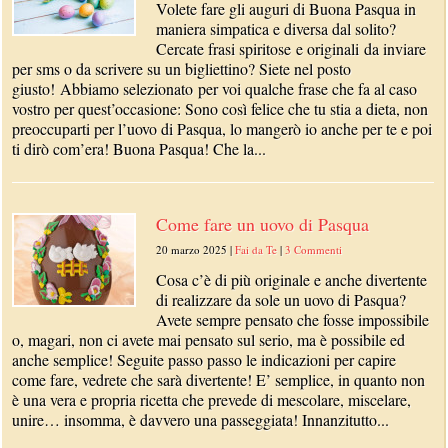
Volete fare gli auguri di Buona Pasqua in
maniera simpatica e diversa dal solito?
Cercate frasi spiritose e originali da inviare
per sms o da scrivere su un bigliettino? Siete nel posto
giusto! Abbiamo selezionato per voi qualche frase che fa al caso
vostro per quest’occasione: Sono così felice che tu stia a dieta, non
preoccuparti per l’uovo di Pasqua, lo mangerò io anche per te e poi
ti dirò com’era! Buona Pasqua! Che la...
Come fare un uovo di Pasqua
20 marzo 2025
|
Fai da Te
|
3 Commenti
Cosa c’è di più originale e anche divertente
di realizzare da sole un uovo di Pasqua?
Avete sempre pensato che fosse impossibile
o, magari, non ci avete mai pensato sul serio, ma è possibile ed
anche semplice! Seguite passo passo le indicazioni per capire
come fare, vedrete che sarà divertente! E’ semplice, in quanto non
è una vera e propria ricetta che prevede di mescolare, miscelare,
unire… insomma, è davvero una passeggiata! Innanzitutto...