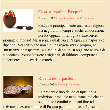
Cosa si regala a Pasqua?
20 marzo 2025
|
Regali per Festività
|
2 Commenti
Pasqua è principalmente una festa religiosa,
ma negli ultimi tempi è anche un’occasione
per festeggiare in famiglia e trascorrere
giornate di riposo! Ma si regala qualcosa a Pasqua? La risposta è:
dipende! Nel senso che non c’è una regola vera e propria, né
un’usanza da rispettare. A Pasqua, di solito, si regalano le uova di
cioccolato. Possono essere artigianali, di fabbrica, comprate al
supermercato, di svariate marche...
Ricetta della pastiera
20 marzo 2025
|
Ricette
|
2 Commenti
La pastiera è uno dei dolci tipici della
tradizione pasquale napoletana, ma che ha
sconfinato i confini campani fino ad
arrivare ad essere il dolce di Pasqua per antonomasia. La sua