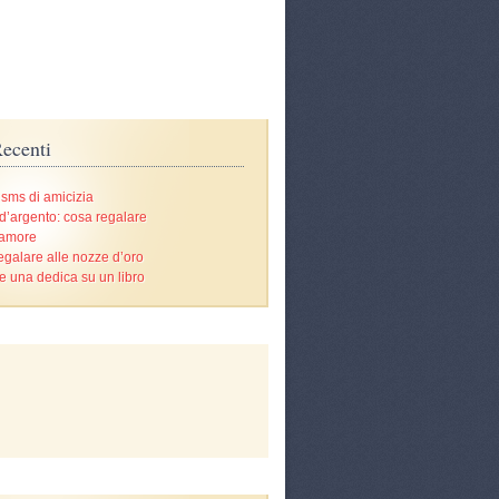
ecenti
 sms di amicizia
d’argento: cosa regalare
’amore
egalare alle nozze d’oro
e una dedica su un libro