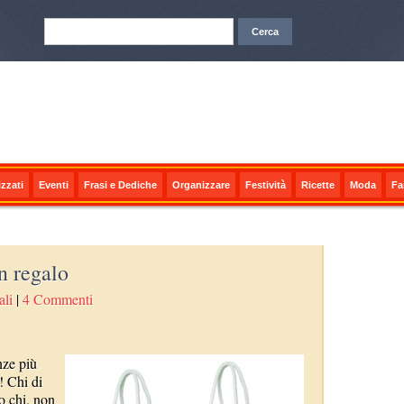
zzati
Eventi
Frasi e Dediche
Organizzare
Festività
Ricette
Moda
Fa
un regalo
ali
|
4 Commenti
nze più
! Chi di
o chi, non