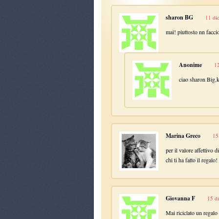
sharon BG
11 di
mai! piuttosto nn faccio
Anonime
12
ciao sharon Big,k
Marina Greco
15
per il valore affettivo
chi ti ha fatto il regalo!
Giovanna F
15 d
Mai riciclato un regalo 