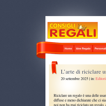
Home
Idee Regalo
Personali
L’arte di riciclare 
20 settembre 2025
| in:
Editori
Riciclare un regalo è una delle usa
diffuse e meno dichiarate che ci sia
noi non ha mai riciclato un regalo, 