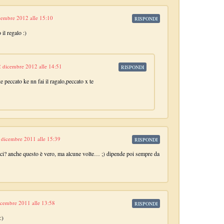
cembre 2012 alle 15:10
RISPONDI
 il regalo :)
 dicembre 2012 alle 14:51
RISPONDI
e peccato ke nn fai il ragalo,peccato x te
 dicembre 2011 alle 15:39
RISPONDI
 dici? anche questo è vero, ma alcune volte… ;) dipende poi sempre da
icembre 2011 alle 13:58
RISPONDI
:)