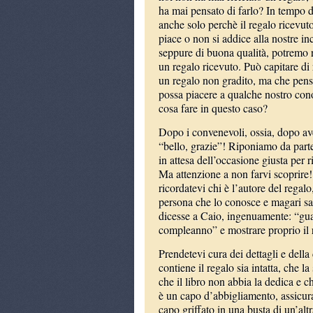
ha mai pensato di farlo? In tempo di
anche solo perchè il regalo ricevut
piace o non si addice alla nostre in
seppure di buona qualità, potremo r
un regalo ricevuto. Può capitare di 
un regalo non gradito, ma che pen
possa piacere a qualche nostro con
cosa fare in questo caso?
Dopo i convenevoli, ossia, dopo ave
“bello, grazie”! Riponiamo da parte
in attesa dell’occasione giusta per ri
Ma attenzione a non farvi scoprire! I
ricordatevi chi è l’autore del regal
persona che lo conosce e magari sa
dicesse a Caio, ingenuamente: “gua
compleanno” e mostrare proprio il r
Prendetevi cura dei dettagli e dell
contiene il regalo sia intatta, che l
che il libro non abbia la dedica e 
è un capo d’abbigliamento, assicura
capo griffato in una busta di un’alt