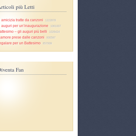
rticoli più Letti
i amicizia tratte da canzoni
1222878
i auguri per un’inaugurazione
1061007
attesimo – gli auguri più belli
1026424
d’amore prese dalle canzoni
930597
egalare per un Battesimo
857009
iventa Fan