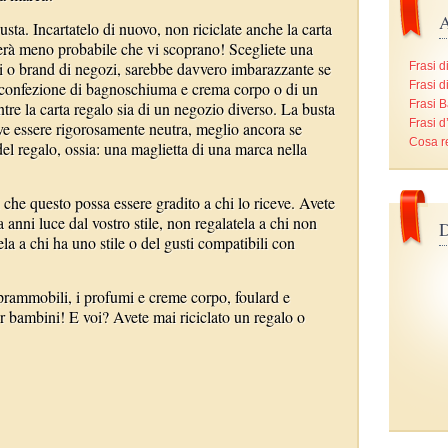
A
usta. Incartatelo di nuovo, non riciclate anche la carta
derà meno probabile che vi scoprano! Scegliete una
i o brand di negozi, sarebbe davvero imbarazzante se
Frasi d
a confezione di bagnoschiuma e crema corpo o di un
Frasi d
Frasi B
re la carta regalo sia di un negozio diverso. La busta
Frasi 
ve essere rigorosamente neutra, meglio ancora se
Cosa r
del regalo, ossia: una maglietta di una marca nella
i che questo possa essere gradito a chi lo riceve. Avete
 anni luce dal vostro stile, non regalatela a chi non
D
ela a chi ha uno stile o del gusti compatibili con
 soprammobili, i profumi e creme corpo, foulard e
er bambini! E voi? Avete mai riciclato un regalo o