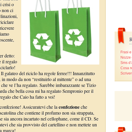
 crisi o
o non ci
clinazioni,
iciclare
ricevere
siamo
R
oscente,
Frasi e
r detto:
Nozze 
 il regalo
Sms d
ciclarlo!
Cosa r
l galateo del riciclo ha regole ferree!!! Innanzitutto
Scriver
o, in modo da non “restituirlo al mittente” o ad una
 che ve l’ha regalato. Sarebbe imbarazzante se Tizio
rda che bella cosa mi ha regalato Sempronio per il
egalo che Caio ha fatto a voi!
confezione
a confezione! Assicuratevi che la
che
a scatolina che contiene il profumo non sia strappata,
che sia ancora incartato nel cellophane, come il CD. Se
tevi che sia provvisto del cartellino e non mettete un
ra marca!