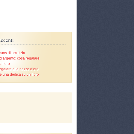
ecenti
 sms di amicizia
d’argento: cosa regalare
’amore
egalare alle nozze d’oro
e una dedica su un libro