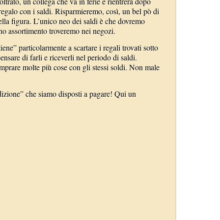
trato, un collega che va in ferie e rientrerà dopo
regalo con i saldi. Risparmieremo, così, un bel pò di
lla figura. L’unico neo dei saldi è che dovremo
eno assortimento troveremo nei negozi.
iene” particolarmente a scartare i regali trovati sotto
ensare di farli e riceverli nel periodo di saldi.
mprare molte più cose con gli stessi soldi. Non male
adizione” che siamo disposti a pagare! Qui un