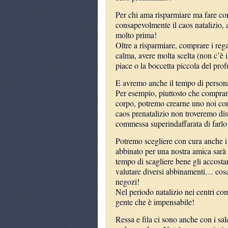
Per chi ama risparmiare ma fare co
consapevolmente il caos natalizio, a
molto prima!
Oltre a risparmiare, comprare i regal
calma, avere molta scelta (non c’è i
piace o la boccetta piccola del prof
E avremo anche il tempo di personal
Per esempio, piuttosto che compra
corpo, potremo crearne uno noi co
caos prenatalizio non troveremo dis
commessa superindaffarata di farlo
Potremo scegliere con cura anche i 
abbinato per una nostra amica sarà
tempo di scagliere bene gli accostam
valutare diversi abbinamenti… cosa
negozi!
Nel periodo natalizio nei centri com
gente che è impensabile!
Ressa e fila ci sono anche con i sa