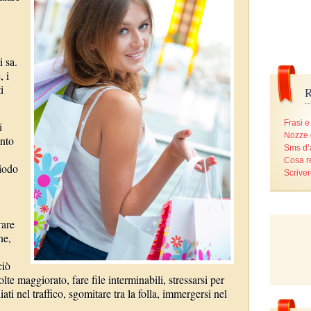
i sa.
, i
i
R
Frasi e
i
Nozze 
anto
Sms d
Cosa r
riodo
Scriver
rare
ne,
ciò
e maggiorato, fare file interminabili, stressarsi per
iati nel traffico, sgomitare tra la folla, immergersi nel