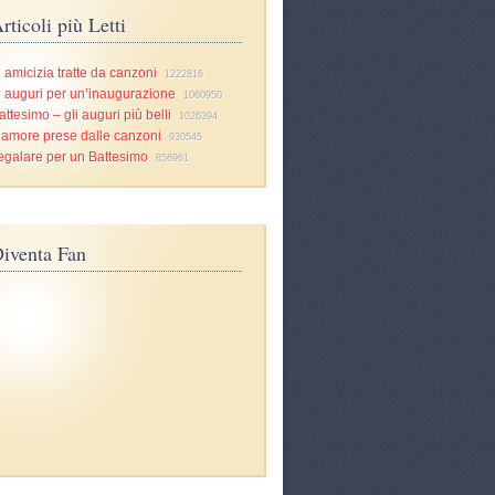
rticoli più Letti
i amicizia tratte da canzoni
1222816
i auguri per un’inaugurazione
1060950
attesimo – gli auguri più belli
1026394
d’amore prese dalle canzoni
930545
egalare per un Battesimo
856961
iventa Fan