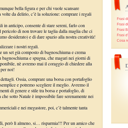
A
munque bella figura e per chi vuole scansare
 volte da delirio, c’è la soluzione: comprare i regali
Frasi d
i in anticipo, consente di stare sereni, farlo con
Frasi d
Frasi B
l pericolo di non trovare le taglia dalla maglia che ci
Frasi 
umo desiderato) e di dare spazio alla nostra creatività!
Cosa r
izzare i nostri regali.
re un set già composto di bagnoschiuma e crema
n bagnoschiuma e spugna, che magari nei giorni di
ponibile, nè avremo mai il coraggio di chiedere alla
D
 per noi!
dettagli. Ossia, comprare una borsa con portafoglio
 semplice e potremo scegliere il meglio. Avremo il
enti di genere e stile tra borsa e portafoglio, di
 che sotto Natale è impossibile fare serenamente nei
mericiali e nei megastore, poi, c’è talmente tanta
ldi, però lì almeno, si… risparmia!!! Per un amico che