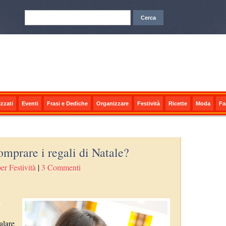
zzati
Eventi
Frasi e Dediche
Organizzare
Festività
Ricette
Moda
Fa
mprare i regali di Natale?
er Festività
|
3 Commenti
n
alare