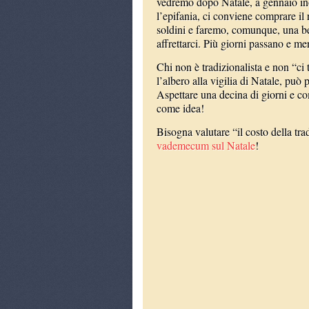
vedremo dopo Natale, a gennaio inol
l’epifania, ci conviene comprare il 
soldini e faremo, comunque, una be
affrettarci. Più giorni passano e m
Chi non è tradizionalista e non “ci t
l’albero alla vigilia di Natale, può p
Aspettare una decina di giorni e co
come idea!
Bisogna valutare “il costo della tr
vademecum sul Natale
!