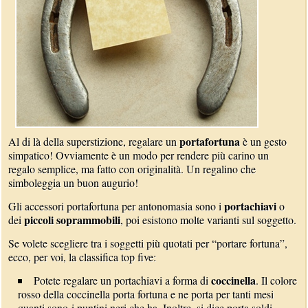
portafortuna
Al di là della superstizione, regalare un
è un gesto
simpatico! Ovviamente è un modo per rendere più carino un
regalo semplice, ma fatto con originalità. Un regalino che
simboleggia un buon augurio!
portachiavi
Gli accessori portafortuna per antonomasia sono i
o
piccoli soprammobili
dei
, poi esistono molte varianti sul soggetto.
Se volete scegliere tra i soggetti più quotati per “portare fortuna”,
ecco, per voi, la classifica top five:
coccinella
Potete regalare un portachiavi a forma di
. Il colore
rosso della coccinella porta fortuna e ne porta per tanti mesi
quanti sono i puntini neri che ha. Inoltre, si dice porta soldi.