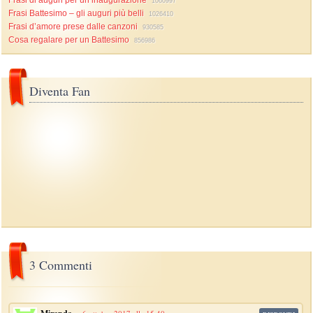
Frasi di auguri per un’inaugurazione
1060997
Frasi Battesimo – gli auguri più belli
1026410
Frasi d’amore prese dalle canzoni
930585
Cosa regalare per un Battesimo
856986
Diventa Fan
3 Commenti