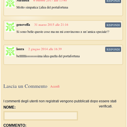
Miranda
6 ottobre 2017 alle 15:40
RISPONDI
Molto simpatica l,idea del portafortuna
genoveffa
31 marzo 2015 alle 21:16
RISPONDI
Si sono belle queste cose ma nn mi convincono.x un’amica speciale!?
laura
2 giugno 2014 alle 16:39
RISPONDI
belllllllissssssssima idea quella del portafortuna
Lascia un Commento
Accedi
I commenti degli utenti non registrati vengono pubblicati dopo essere stati
verificati.
NOME:
COMMENTO: