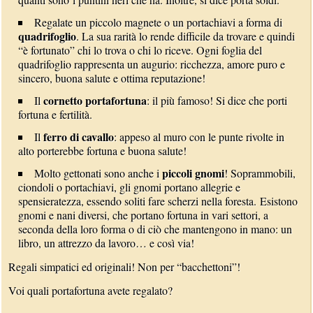
Regalate un piccolo magnete o un portachiavi a forma di
quadrifoglio
. La sua rarità lo rende difficile da trovare e quindi
“è fortunato” chi lo trova o chi lo riceve. Ogni foglia del
quadrifoglio rappresenta un augurio: ricchezza, amore puro e
sincero, buona salute e ottima reputazione!
cornetto portafortuna
Il
: il più famoso! Si dice che porti
fortuna e fertilità.
ferro di cavallo
Il
: appeso al muro con le punte rivolte in
alto porterebbe fortuna e buona salute!
piccoli gnomi
Molto gettonati sono anche i
! Soprammobili,
ciondoli o portachiavi, gli gnomi portano allegrie e
spensieratezza, essendo soliti fare scherzi nella foresta. Esistono
gnomi e nani diversi, che portano fortuna in vari settori, a
seconda della loro forma o di ciò che mantengono in mano: un
libro, un attrezzo da lavoro… e così via!
Regali simpatici ed originali! Non per “bacchettoni”!
Voi quali portafortuna avete regalato?