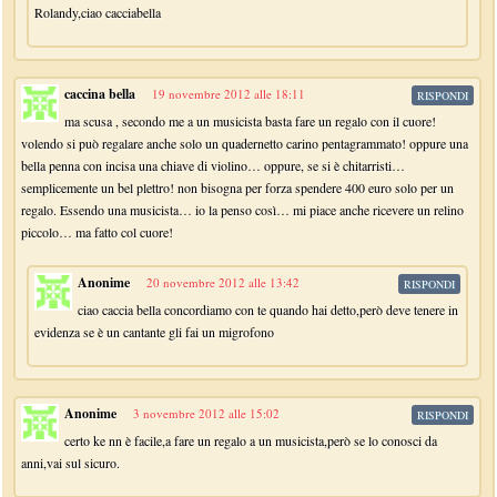
Rolandy,ciao cacciabella
caccina bella
19 novembre 2012 alle 18:11
RISPONDI
ma scusa , secondo me a un musicista basta fare un regalo con il cuore!
volendo si può regalare anche solo un quadernetto carino pentagrammato! oppure una
bella penna con incisa una chiave di violino… oppure, se si è chitarristi…
semplicemente un bel plettro! non bisogna per forza spendere 400 euro solo per un
regalo. Essendo una musicista… io la penso così… mi piace anche ricevere un relino
piccolo… ma fatto col cuore!
Anonime
20 novembre 2012 alle 13:42
RISPONDI
ciao caccia bella concordiamo con te quando hai detto,però deve tenere in
evidenza se è un cantante gli fai un migrofono
Anonime
3 novembre 2012 alle 15:02
RISPONDI
certo ke nn è facile,a fare un regalo a un musicista,però se lo conosci da
anni,vai sul sicuro.