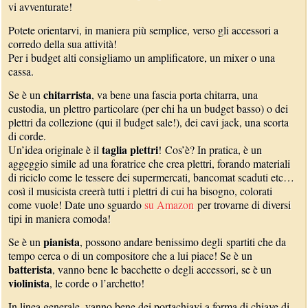
vi avventurate!
Potete orientarvi, in maniera più semplice, verso gli accessori a
corredo della sua attività!
Per i budget alti consigliamo un amplificatore, un mixer o una
cassa.
chitarrista
Se è un
, va bene una fascia porta chitarra, una
custodia, un plettro particolare (per chi ha un budget basso) o dei
plettri da collezione (qui il budget sale!), dei cavi jack, una scorta
di corde.
taglia plettri
Un’idea originale è il
! Cos’è? In pratica, è un
aggeggio simile ad una foratrice che crea plettri, forando materiali
di riciclo come le tessere dei supermercati, bancomat scaduti etc…
così il musicista creerà tutti i plettri di cui ha bisogno, colorati
come vuole! Date uno sguardo
su Amazon
per trovarne di diversi
tipi in maniera comoda!
pianista
Se è un
, possono andare benissimo degli spartiti che da
tempo cerca o di un compositore che a lui piace! Se è un
batterista
, vanno bene le bacchette o degli accessori, se è un
violinista
, le corde o l’archetto!
In linea generale, vanno bene dei portachiavi a forma di chiave di