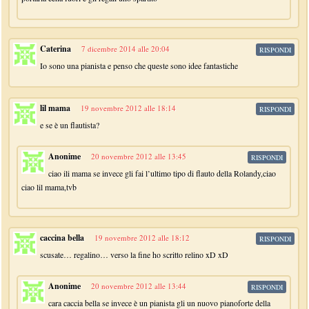
Caterina
7 dicembre 2014 alle 20:04
RISPONDI
Io sono una pianista e penso che queste sono idee fantastiche
lil mama
19 novembre 2012 alle 18:14
RISPONDI
e se è un flautista?
Anonime
20 novembre 2012 alle 13:45
RISPONDI
ciao ili mama se invece gli fai l’ultimo tipo di flauto della Rolandy,ciao
ciao lil mama,tvb
caccina bella
19 novembre 2012 alle 18:12
RISPONDI
scusate… regalino… verso la fine ho scritto relino xD xD
Anonime
20 novembre 2012 alle 13:44
RISPONDI
cara caccia bella se invece è un pianista gli un nuovo pianoforte della