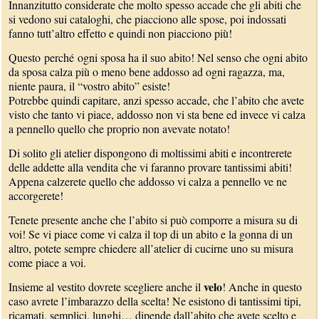
Innanzitutto considerate che molto spesso accade che gli abiti che
si vedono sui cataloghi, che piacciono alle spose, poi indossati
fanno tutt’altro effetto e quindi non piacciono più!
Questo perché ogni sposa ha il suo abito! Nel senso che ogni abito
da sposa calza più o meno bene addosso ad ogni ragazza, ma,
niente paura, il “vostro abito” esiste!
Potrebbe quindi capitare, anzi spesso accade, che l’abito che avete
visto che tanto vi piace, addosso non vi sta bene ed invece vi calza
a pennello quello che proprio non avevate notato!
Di solito gli atelier dispongono di moltissimi abiti e incontrerete
delle addette alla vendita che vi faranno provare tantissimi abiti!
Appena calzerete quello che addosso vi calza a pennello ve ne
accorgerete!
Tenete presente anche che l’abito si può comporre a misura su di
voi! Se vi piace come vi calza il top di un abito e la gonna di un
altro, potete sempre chiedere all’atelier di cucirne uno su misura
come piace a voi.
velo
Insieme al vestito dovrete scegliere anche il
! Anche in questo
caso avrete l’imbarazzo della scelta! Ne esistono di tantissimi tipi,
ricamati, semplici, lunghi… dipende dall’abito che avete scelto e