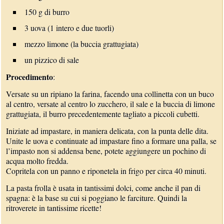
150 g di burro
3 uova (1 intero e due tuorli)
mezzo limone (la buccia grattugiata)
un pizzico di sale
Procedimento
:
Versate su un ripiano la farina, facendo una collinetta con un buco
al centro, versate al centro lo zucchero, il sale e la buccia di limone
grattugiata, il burro precedentemente tagliato a piccoli cubetti.
Iniziate ad impastare, in maniera delicata, con la punta delle dita.
Unite le uova e continuate ad impastare fino a formare una palla, se
l’impasto non si addensa bene, potete aggiungere un pochino di
acqua molto fredda.
Copritela con un panno e riponetela in frigo per circa 40 minuti.
La pasta frolla è usata in tantissimi dolci, come anche il pan di
spagna: è la base su cui si poggiano le farciture. Quindi la
ritroverete in tantissime ricette!