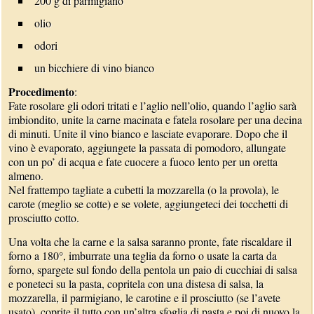
200 g di parmigiano
olio
odori
un bicchiere di vino bianco
Procedimento
:
Fate rosolare gli odori tritati e l’aglio nell’olio, quando l’aglio sarà
imbiondito, unite la carne macinata e fatela rosolare per una decina
di minuti. Unite il vino bianco e lasciate evaporare. Dopo che il
vino è evaporato, aggiungete la passata di pomodoro, allungate
con un po’ di acqua e fate cuocere a fuoco lento per un oretta
almeno.
Nel frattempo tagliate a cubetti la mozzarella (o la provola), le
carote (meglio se cotte) e se volete, aggiungeteci dei tocchetti di
prosciutto cotto.
Una volta che la carne e la salsa saranno pronte, fate riscaldare il
forno a 180°, imburrate una teglia da forno o usate la carta da
forno, spargete sul fondo della pentola un paio di cucchiai di salsa
e poneteci su la pasta, copritela con una distesa di salsa, la
mozzarella, il parmigiano, le carotine e il prosciutto (se l’avete
usato), coprite il tutto con un’altra sfoglia di pasta e poi di nuovo la