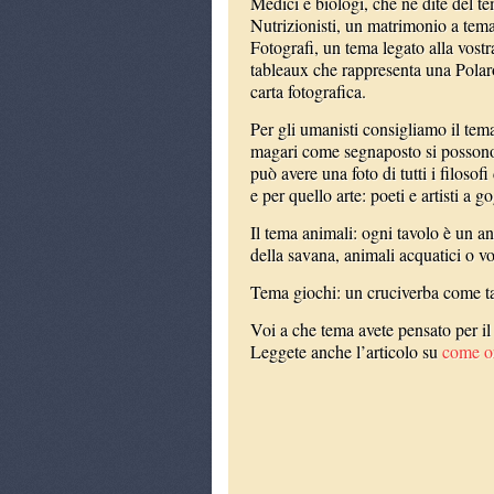
Medici e biologi, che ne dite del 
Nutrizionisti, un matrimonio a tema 
Fotografi, un tema legato alla vostr
tableaux che rappresenta una Polaroi
carta fotografica.
Per gli umanisti consigliamo il tema
magari come segnaposto si possono u
può avere una foto di tutti i filosof
e per quello arte: poeti e artisti a g
Il tema animali: ogni tavolo è un an
della savana, animali acquatici o vo
Tema giochi: un cruciverba come ta
Voi a che tema avete pensato per i
Leggete anche l’articolo su
come or