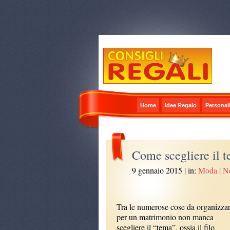
Home
Idee Regalo
Personali
Come scegliere il 
9 gennaio 2015
| in:
Moda
|
N
Tra le numerose cose da organizza
per un matrimonio non manca
scegliere il “tema”, ossia il filo