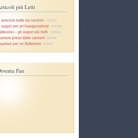
rticoli più Letti
i amicizia tratte da canzoni
1222823
i auguri per un’inaugurazione
1060960
attesimo – gli auguri più belli
1026396
d’amore prese dalle canzoni
930549
egalare per un Battesimo
856968
iventa Fan