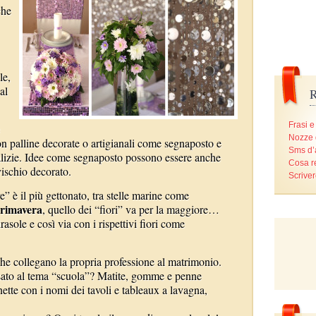
che
le,
al
R
Frasi e
Nozze 
con palline decorate o artigianali come segnaposto e
Sms d
alizie. Idee come segnaposto possono essere anche
Cosa r
vischio decorato.
Scriver
” è il più gettonato, tra stelle marine come
rimavera
, quello dei “fiori” va per la maggiore…
irasole e così via con i rispettivi fiori come
che collegano la propria professione al matrimonio.
nsato al tema “scuola”? Matite, gomme e penne
ette con i nomi dei tavoli e tableaux a lavagna,