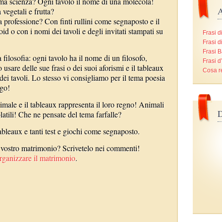
tema scienza? Ogni tavolo il nome di una molecola!
A
vegetali e frutta?
a professione? Con finti rullini come segnaposto e il
d o con i nomi dei tavoli e degli invitati stampati su
Frasi d
Frasi d
Frasi B
 filosofia: ogni tavolo ha il nome di un filosofo,
Frasi 
sare delle sue frasi o dei suoi aforismi e il tableaux
Cosa r
i dei tavoli. Lo stesso vi consigliamo per il tema poesia
ogo!
imale e il tableaux rappresenta il loro regno! Animali
D
latili! Che ne pensate del tema farfalle?
bleaux e tanti test e giochi come segnaposto.
l vostro matrimonio? Scrivetelo nei commenti!
ganizzare il matrimonio
.