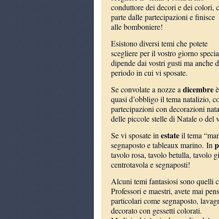
conduttore dei decori e dei colori, 
parte dalle partecipazioni e finisce
alle bomboniere!
Esistono diversi temi che potete
scegliere per il vostro giorno specia
dipende dai vostri gusti ma anche d
periodo in cui vi sposate.
dicembre
Se convolate a nozze a
è
quasi d’obbligo il tema natalizio, 
partecipazioni con decorazioni nat
delle piccole stelle di Natale o del 
estate
Se vi sposate in
il tema “mare
p
segnaposto e tableaux marino. In
tavolo rosa, tavolo betulla, tavolo g
centrotavola e segnaposti!
Alcuni temi fantasiosi sono quelli 
Professori e maestri, avete mai pe
particolari come segnaposto, lavagn
decorato con gessetti colorati.