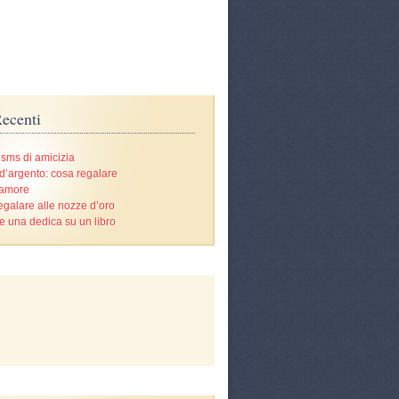
ecenti
 sms di amicizia
d’argento: cosa regalare
’amore
egalare alle nozze d’oro
e una dedica su un libro