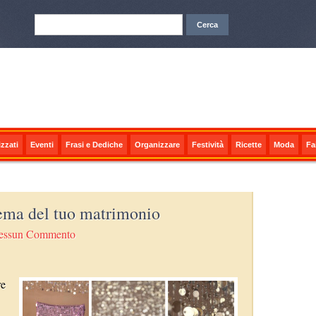
zzati
Eventi
Frasi e Dediche
Organizzare
Festività
Ricette
Moda
Fa
tema del tuo matrimonio
essun Commento
re