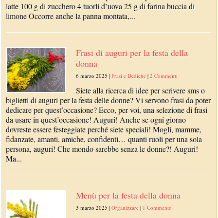
latte 100 g di zucchero 4 tuorli d’uova 25 g di farina buccia di
limone Occorre anche la panna montata,...
Frasi di auguri per la festa della
donna
6 marzo 2025
|
Frasi e Dediche
|
2 Commenti
Siete alla ricerca di idee per scrivere sms o
biglietti di auguri per la festa delle donne? Vi servono frasi da poter
dedicare per quest’occasione? Ecco, per voi, una selezione di frasi
da usare in quest’occasione! Auguri! Anche se ogni giorno
dovreste essere festeggiate perché siete speciali! Mogli, mamme,
fidanzate, amanti, amiche, confidenti… quanti ruoli per una sola
persona, auguri! Che mondo sarebbe senza le donne?! Auguri!
Ma...
Menù per la festa della donna
3 marzo 2025
|
Organizzare
|
1 Commento