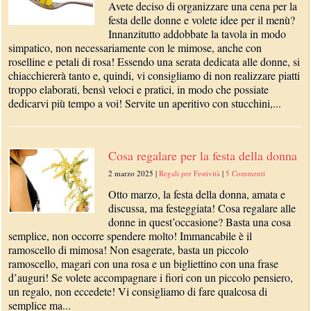
Avete deciso di organizzare una cena per la
festa delle donne e volete idee per il menù?
Innanzitutto addobbate la tavola in modo
simpatico, non necessariamente con le mimose, anche con
roselline e petali di rosa! Essendo una serata dedicata alle donne, si
chiacchiererà tanto e, quindi, vi consigliamo di non realizzare piatti
troppo elaborati, bensì veloci e pratici, in modo che possiate
dedicarvi più tempo a voi! Servite un aperitivo con stucchini,...
Cosa regalare per la festa della donna
2 marzo 2025
|
Regali per Festività
|
5 Commenti
Otto marzo, la festa della donna, amata e
discussa, ma festeggiata! Cosa regalare alle
donne in quest’occasione? Basta una cosa
semplice, non occorre spendere molto! Immancabile è il
ramoscello di mimosa! Non esagerate, basta un piccolo
ramoscello, magari con una rosa e un bigliettino con una frase
d’auguri! Se volete accompagnare i fiori con un piccolo pensiero,
un regalo, non eccedete! Vi consigliamo di fare qualcosa di
semplice ma...