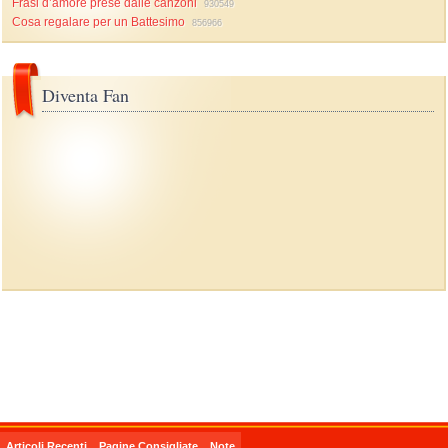
Frasi d’amore prese dalle canzoni
930549
Cosa regalare per un Battesimo
856966
Diventa Fan
Articoli Recenti
Pagine Consigliate
Note