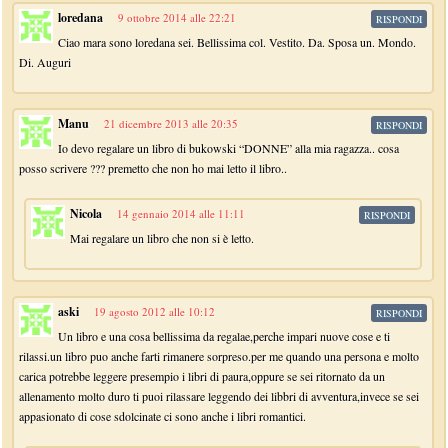
loredana
9 ottobre 2014 alle 22:21
RISPONDI
Ciao mara sono loredana sei. Bellissima col. Vestito. Da. Sposa un. Mondo.
Di. Auguri
Manu
21 dicembre 2013 alle 20:35
RISPONDI
Io devo regalare un libro di bukowski “DONNE” alla mia ragazza.. cosa
posso scrivere ??? premetto che non ho mai letto il libro..
Nicola
14 gennaio 2014 alle 11:11
RISPONDI
Mai regalare un libro che non si è letto.
aski
19 agosto 2012 alle 10:12
RISPONDI
Un libro e una cosa bellissima da regalae,perche impari nuove cose e ti
rilassi.un libro puo anche farti rimanere sorpreso.per me quando una persona e molto
carica potrebbe leggere presempio i libri di paura,oppure se sei ritornato da un
allenamento molto duro ti puoi rilassare leggendo dei libbri di avventura,invece se sei
appasionato di cose sdolcinate ci sono anche i libri romantici.