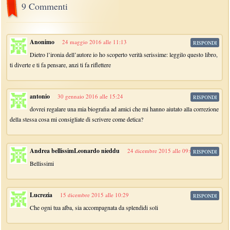
9 Commenti
Anonimo
24 maggio 2016 alle 11:13
RISPONDI
Dietro l’ironia dell’autore io ho scoperto verità serissime: leggilo questo libro,
ti diverte e ti fa pensare, anzi ti fa riflettere
antonio
30 gennaio 2016 alle 15:24
RISPONDI
dovrei regalare una mia biografia ad amici che mi hanno aiutato alla correzione
della stessa cosa mi consigliate di scrivere come detica?
Andrea bellissimLeonardo nieddu
24 dicembre 2015 alle 09:01
RISPONDI
Bellissimi
Lucrezia
15 dicembre 2015 alle 10:29
RISPONDI
Che ogni tua alba, sia accompagnata da splendidi soli