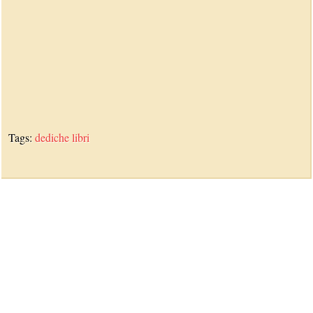
Tags:
dediche
libri