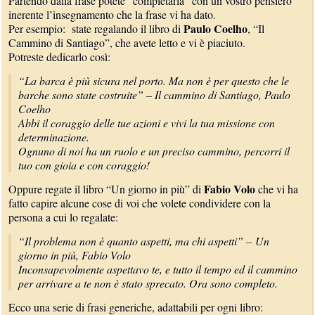
Partendo dalla frase potete “completarla” con un vostro pensiero
inerente l’insegnamento che la frase vi ha dato.
Paulo Coelho
Per esempio: state regalando il libro di
, “Il
Cammino di Santiago”, che avete letto e vi è piaciuto.
Potreste dedicarlo così:
“La barca è più sicura nel porto. Ma non è per questo che le
barche sono state costruite” – Il cammino di Santiago, Paulo
Coelho
Abbi il coraggio delle tue azioni e vivi la tua missione con
determinazione.
Ognuno di noi ha un ruolo e un preciso cammino, percorri il
tuo con gioia e con coraggio!
Fabio Volo
Oppure regate il libro “Un giorno in più” di
che vi ha
fatto capire alcune cose di voi che volete condividere con la
persona a cui lo regalate:
“Il problema non è quanto aspetti, ma chi aspetti” – Un
giorno in più, Fabio Volo
Inconsapevolmente aspettavo te, e tutto il tempo ed il cammino
per arrivare a te non è stato sprecato. Ora sono completo.
Ecco una serie di frasi generiche, adattabili per ogni libro: