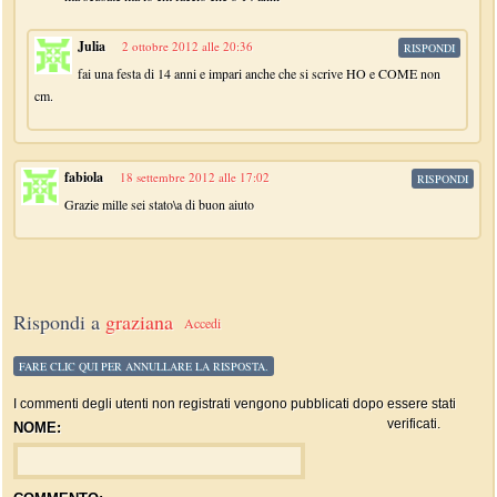
Julia
2 ottobre 2012 alle 20:36
RISPONDI
fai una festa di 14 anni e impari anche che si scrive HO e COME non
cm.
fabiola
18 settembre 2012 alle 17:02
RISPONDI
Grazie mille sei stato\a di buon aiuto
Rispondi a
graziana
Accedi
FARE CLIC QUI PER ANNULLARE LA RISPOSTA.
I commenti degli utenti non registrati vengono pubblicati dopo essere stati
verificati.
NOME: