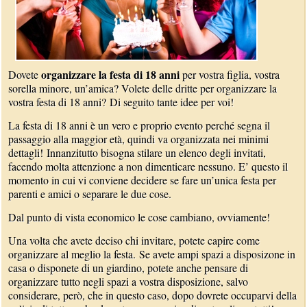
organizzare la festa di 18 anni
Dovete
per vostra figlia, vostra
sorella minore, un’amica? Volete delle dritte per organizzare la
vostra festa di 18 anni? Di seguito tante idee per voi!
La festa di 18 anni è un vero e proprio evento perché segna il
passaggio alla maggior età, quindi va organizzata nei minimi
dettagli! Innanzitutto bisogna stilare un elenco degli invitati,
facendo molta attenzione a non dimenticare nessuno. E’ questo il
momento in cui vi conviene decidere se fare un’unica festa per
parenti e amici o separare le due cose.
Dal punto di vista economico le cose cambiano, ovviamente!
Una volta che avete deciso chi invitare, potete capire come
organizzare al meglio la festa. Se avete ampi spazi a disposizone in
casa o disponete di un giardino, potete anche pensare di
organizzare tutto negli spazi a vostra disposizione, salvo
considerare, però, che in questo caso, dopo dovrete occuparvi della