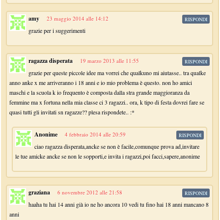
amy
23 maggio 2014 alle 14:12
RISPONDI
grazie per i suggerimenti
ragazza disperata
19 marzo 2013 alle 11:55
RISPONDI
grazie per queste piccole idee ma vorrei che qualkuno mi aiutasse.. tra qualke
anno anke x me arriveranno i 18 anni e io mio problema è questo. non ho amici
maschi e la scuola k io frequento è composta dalla stra grande maggioranza da
femmine ma x fortuna nella mia classe ci 3 ragazzi.. ora, k tipo di festa dovrei fare se
quasi tutti gli invitati sn ragazze?? plesa rispondete.. :*
Anonime
4 febbraio 2014 alle 20:59
RISPONDI
ciao ragazza disperata,ancke se non è facile,comunque prova ad,invitare
le tue amicke ancke se non le sopporti,e invita i ragazzi,poi facci,sapere,anonime
graziana
6 novembre 2012 alle 21:58
RISPONDI
haaha tu hai 14 anni già io ne ho ancora 10 vedi tu fino hai 18 anni mancano 8
anni