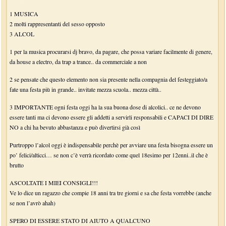
1 MUSICA
2 molti rappresentanti del sesso opposto
3 ALCOL
1 per la musica procurarsi dj bravo, da pagare, che possa variare facilmente di genere,
da house a electro, da trap a trance.. da commerciale a non
2 se pensate che questo elemento non sia presente nella compagnia del festeggiato/a
fate una festa più in grande.. invitate mezza scuola.. mezza città..
3 IMPORTANTE ogni festa oggi ha la sua buona dose di alcolici.. ce ne devono
essere tanti ma ci devono essere gli addetti a servirli responsabili e CAPACI DI DIRE
NO a chi ha bevuto abbastanza e può divertirsi già così
Purtroppo l’alcol oggi è indispensabile perchè per avviare una festa bisogna essere un
po’ felici/alticci… se non c’è verrà ricordato come quel 18esimo per 12enni..il che è
brutto
ASCOLTATE I MIEI CONSIGLI!!!
Ve lo dice un ragazzo che compie 18 anni tra tre giorni e sa che festa vorrebbe (anche
se non l’avrò ahah)
SPERO DI ESSERE STATO DI AIUTO A QUALCUNO