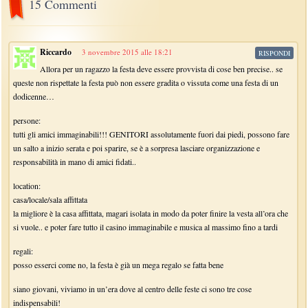
15 Commenti
Riccardo
3 novembre 2015 alle 18:21
RISPONDI
Allora per un ragazzo la festa deve essere provvista di cose ben precise.. se
queste non rispettate la festa può non essere gradita o vissuta come una festa di un
dodicenne…
persone:
tutti gli amici immaginabili!!! GENITORI assolutamente fuori dai piedi, possono fare
un salto a inizio serata e poi sparire, se è a sorpresa lasciare organizzazione e
responsabilità in mano di amici fidati..
location:
casa/locale/sala affittata
la migliore è la casa affittata, magari isolata in modo da poter finire la vesta all’ora che
si vuole.. e poter fare tutto il casino immaginabile e musica al massimo fino a tardi
regali:
posso esserci come no, la festa è già un mega regalo se fatta bene
siano giovani, viviamo in un’era dove al centro delle feste ci sono tre cose
indispensabili!