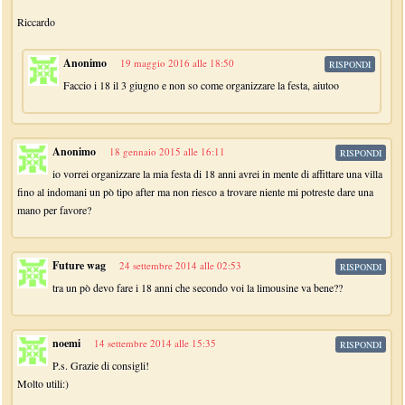
Riccardo
Anonimo
19 maggio 2016 alle 18:50
RISPONDI
Faccio i 18 il 3 giugno e non so come organizzare la festa, aiutoo
Anonimo
18 gennaio 2015 alle 16:11
RISPONDI
io vorrei organizzare la mia festa di 18 anni avrei in mente di affittare una villa
fino al indomani un pò tipo after ma non riesco a trovare niente mi potreste dare una
mano per favore?
Future wag
24 settembre 2014 alle 02:53
RISPONDI
tra un pò devo fare i 18 anni che secondo voi la limousine va bene??
noemi
14 settembre 2014 alle 15:35
RISPONDI
P.s. Grazie di consigli!
Molto utili:)