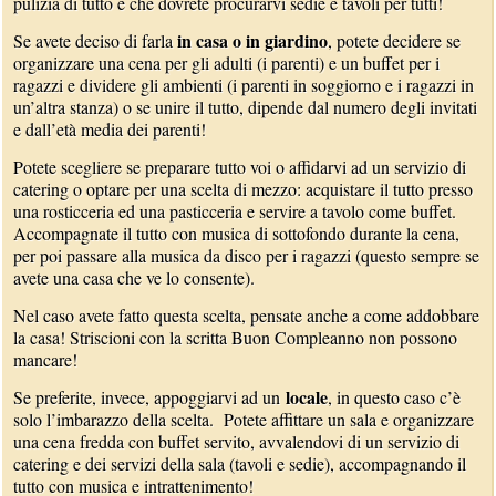
pulizia di tutto e che dovrete procurarvi sedie e tavoli per tutti!
in casa o in giardino
Se avete deciso di farla
, potete decidere se
organizzare una cena per gli adulti (i parenti) e un buffet per i
ragazzi e dividere gli ambienti (i parenti in soggiorno e i ragazzi in
un’altra stanza) o se unire il tutto, dipende dal numero degli invitati
e dall’età media dei parenti!
Potete scegliere se preparare tutto voi o affidarvi ad un servizio di
catering o optare per una scelta di mezzo: acquistare il tutto presso
una rosticceria ed una pasticceria e servire a tavolo come buffet.
Accompagnate il tutto con musica di sottofondo durante la cena,
per poi passare alla musica da disco per i ragazzi (questo sempre se
avete una casa che ve lo consente).
Nel caso avete fatto questa scelta, pensate anche a come addobbare
la casa! Striscioni con la scritta Buon Compleanno non possono
mancare!
locale
Se preferite, invece, appoggiarvi ad un
, in questo caso c’è
solo l’imbarazzo della scelta. Potete affittare un sala e organizzare
una cena fredda con buffet servito, avvalendovi di un servizio di
catering e dei servizi della sala (tavoli e sedie), accompagnando il
tutto con musica e intrattenimento!