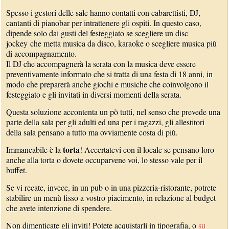
Spesso i gestori delle sale hanno contatti con cabarettisti, DJ,
cantanti di pianobar per intrattenere gli ospiti. In questo caso,
dipende solo dai gusti del festeggiato se scegliere un disc
jockey che metta musica da disco, karaoke o scegliere musica più
di accompagnamento.
Il DJ che accompagnerà la serata con la musica deve essere
preventivamente informato che si tratta di una festa di 18 anni, in
modo che preparerà anche giochi e musiche che coinvolgono il
festeggiato e gli invitati in diversi momenti della serata.
Questa soluzione accontenta un pò tutti, nel senso che prevede una
parte della sala per gli adulti ed una per i ragazzi, gli allestitori
della sala pensano a tutto ma ovviamente costa di più.
torta
Immancabile è la
! Accertatevi con il locale se pensano loro
anche alla torta o dovete occuparvene voi, lo stesso vale per il
buffet.
Se vi recate, invece, in un pub o in una pizzeria-ristorante, potrete
stabilire un menù fisso a vostro piacimento, in relazione al budget
che avete intenzione di spendere.
Non dimenticate gli inviti! Potete acquistarli in tipografia, o
su