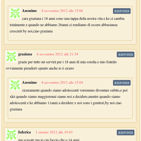
Anonime
8 novembre 2012 alle 15:06
RISPONDI
cara graziana i 18 anni sono una tappa della nostra vita e ke ci cambia
totalmente e quando ne abbiamo 26anni ci rendiamo di essere abbastanza
cresciuti by noi,ciao graziana
graziana
6 novembre 2012 alle 21:54
RISPONDI
grazie per tutto mi servirà per i 18 anni di mia sorella e mio fratello
ovviamente prenderò spunto anche io è sicuro
Anonime
8 novembre 2012 alle 15:04
RISPONDI
sicuramente quando siamo adolescenti verremmo diventare subito,e poi
xkè quando siamo maggiorenni siamo noi a decidere,mentre quando siamo
adolescenti e ke abbiamo 11anni a decidere x noi sono i genitori,by noi ciao
graziana
federica
1 ottobre 2012 alle 19:43
RISPONDI
ma scusate ma io cm faccio che o 14 anni