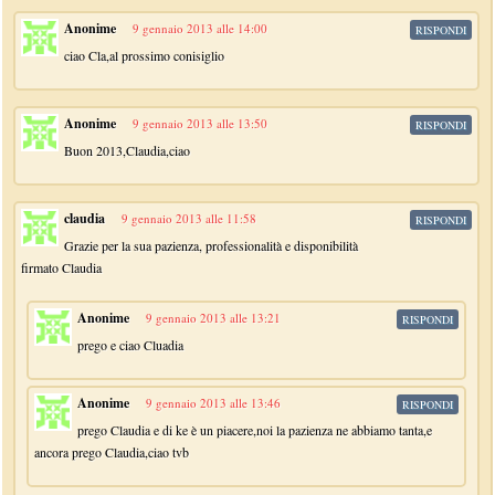
Anonime
9 gennaio 2013 alle 14:00
RISPONDI
ciao Cla,al prossimo conisiglio
Anonime
9 gennaio 2013 alle 13:50
RISPONDI
Buon 2013,Claudia,ciao
claudia
9 gennaio 2013 alle 11:58
RISPONDI
Grazie per la sua pazienza, professionalità e disponibilità
firmato Claudia
Anonime
9 gennaio 2013 alle 13:21
RISPONDI
prego e ciao Cluadia
Anonime
9 gennaio 2013 alle 13:46
RISPONDI
prego Claudia e di ke è un piacere,noi la pazienza ne abbiamo tanta,e
ancora prego Claudia,ciao tvb