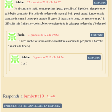
Debbie
23 dicembre 2011 alle 16:57
RISPONDI
Io al contrario metto sempre prima i pezzi piccoli così il piede si riempie tutto
ed è bello compatto. Più bello da vedere e da toccare! Poi i pezzi grandi lungo tutta la
gamba e in cima il pezzo più grande. E cerco di incastrarlo bene, per mettere un po’ in
difficoltà mia figlia che vuole subito rovesciare tutta la calza per vedere che c’è dentro!
Paola
3 gennaio 2012 alle 09:52
RISPONDI
E’ vero anche io faccio così: cioccolattini e caramelle per prima e barrette
e snack alla fine :-)
Debbie
3 gennaio 2012 alle 14:34
RISPONDI
:) :) :)
Rispondi a
bimbetta10
Accedi
FARE CLIC QUI PER ANNULLARE LA RISPOSTA.