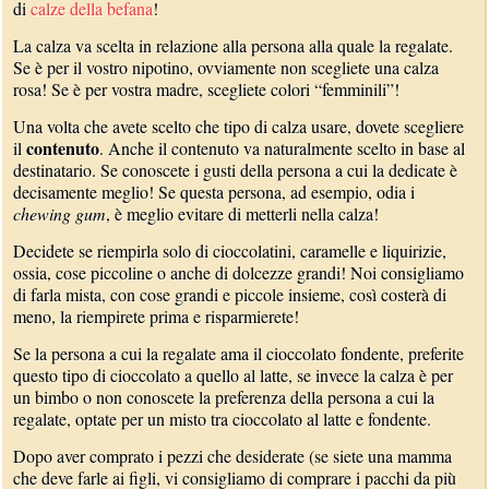
di
calze della befana
!
La calza va scelta in relazione alla persona alla quale la regalate.
Se è per il vostro nipotino, ovviamente non scegliete una calza
rosa! Se è per vostra madre, scegliete colori “femminili”!
Una volta che avete scelto che tipo di calza usare, dovete scegliere
contenuto
il
. Anche il contenuto va naturalmente scelto in base al
destinatario. Se conoscete i gusti della persona a cui la dedicate è
decisamente meglio! Se questa persona, ad esempio, odia i
chewing gum
, è meglio evitare di metterli nella calza!
Decidete se riempirla solo di cioccolatini, caramelle e liquirizie,
ossia, cose piccoline o anche di dolcezze grandi! Noi consigliamo
di farla mista, con cose grandi e piccole insieme, così costerà di
meno, la riempirete prima e risparmierete!
Se la persona a cui la regalate ama il cioccolato fondente, preferite
questo tipo di cioccolato a quello al latte, se invece la calza è per
un bimbo o non conoscete la preferenza della persona a cui la
regalate, optate per un misto tra cioccolato al latte e fondente.
Dopo aver comprato i pezzi che desiderate (se siete una mamma
che deve farle ai figli, vi consigliamo di comprare i pacchi da più