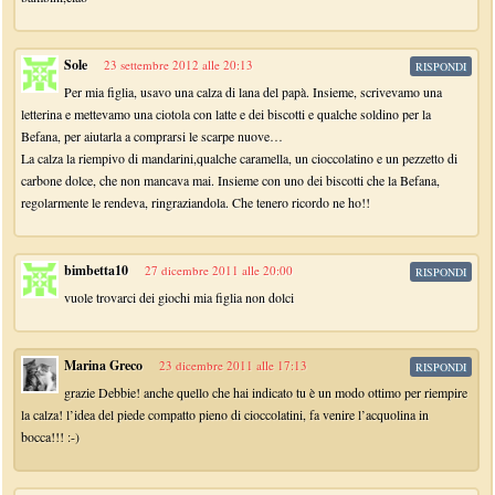
Sole
23 settembre 2012 alle 20:13
RISPONDI
Per mia figlia, usavo una calza di lana del papà. Insieme, scrivevamo una
letterina e mettevamo una ciotola con latte e dei biscotti e qualche soldino per la
Befana, per aiutarla a comprarsi le scarpe nuove…
La calza la riempivo di mandarini,qualche caramella, un cioccolatino e un pezzetto di
carbone dolce, che non mancava mai. Insieme con uno dei biscotti che la Befana,
regolarmente le rendeva, ringraziandola. Che tenero ricordo ne ho!!
bimbetta10
27 dicembre 2011 alle 20:00
RISPONDI
vuole trovarci dei giochi mia figlia non dolci
Marina Greco
23 dicembre 2011 alle 17:13
RISPONDI
grazie Debbie! anche quello che hai indicato tu è un modo ottimo per riempire
la calza! l’idea del piede compatto pieno di cioccolatini, fa venire l’acquolina in
bocca!!! :-)