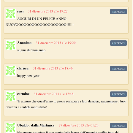
sissi
31 dicembre 2013 alle 19:22
RISPONDI
AUGURI DI UN FELICE ANNO
NUOVOOOOOOOOOOOOOOOOOOO!!!!!!
Anonimo
31 dicembre 2013 alle 19:20
RISPONDI
auguri di buon anno
clarissa
31 dicembre 2013 alle 18:46
RISPONDI
happy new year
carmine
31 dicembre 2013 alle 17:48
RISPONDI
Ti auguro che quest’anno tu possa realizzare i tuoi desideri, raggiungere i tuoi
obiettivi e sentirti soddisfatto!
Ubaldo . dalla Martinica
29 dicembre 2013 alle 01:20
RISPONDI
Ho appena svuotato il mio conto della banca dell’umanità e offro tutto dal