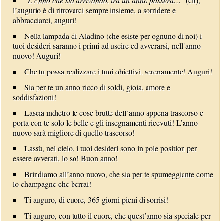
“
L’Anno che sta arrivando, tra un anno passerà…
” (cit),
l’augurio è di ritrovarci sempre insieme, a sorridere e
abbracciarci, auguri!
Nella lampada di Aladino (che esiste per ognuno di noi) i
tuoi desideri saranno i primi ad uscire ed avverarsi, nell’anno
nuovo! Auguri!
Che tu possa realizzare i tuoi obiettivi, serenamente! Auguri!
Sia per te un anno ricco di soldi, gioia, amore e
soddisfazioni!
Lascia indietro le cose brutte dell’anno appena trascorso e
porta con te solo le belle e gli insegnamenti ricevuti! L’anno
nuovo sarà migliore di quello trascorso!
Lassù, nel cielo, i tuoi desideri sono in pole position per
essere avverati, lo so! Buon anno!
Brindiamo all’anno nuovo, che sia per te spumeggiante come
lo champagne che berrai!
Ti auguro, di cuore, 365 giorni pieni di sorrisi!
Ti auguro, con tutto il cuore, che quest’anno sia speciale per