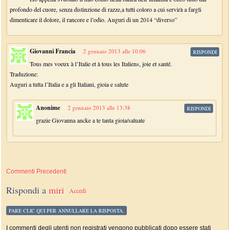
profondo del cuore, senza distinzione di razze,a tutti coloro a cui servirà a fargli
dimenticare il dolore, il rancore e l’odio. Auguri di un 2014 “diverso”
Giovanni Francia
2 gennaio 2013 alle 10:06
RISPONDI
Tous mes voeux à l’Italie et à tous les Italiens, joie et santé.
Traduzione:
Auguri a tutta l’Italia e a gli Italiani, gioia e salute
Anonime
2 gennaio 2013 alle 13:38
RISPONDI
grazie Giovanna ancke a te tanta gioia/saluate
Commenti Precedenti
Rispondi a
miri
Accedi
FARE CLIC QUI PER ANNULLARE LA RISPOSTA.
I commenti degli utenti non registrati vengono pubblicati dopo essere stati