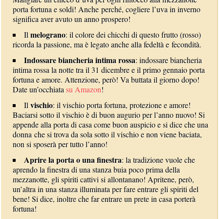
porta fortuna e soldi! Anche perché, cogliere l’uva in inverno
significa aver avuto un anno prospero!
melograno
Il
: il colore dei chicchi di questo frutto (rosso)
ricorda la passione, ma è legato anche alla fedeltà e fecondità.
Indossare biancheria intima rossa
: indossare biancheria
intima rossa la notte tra il 31 dicembre e il primo gennaio porta
fortuna e amore. Attenzione, però! Va buttata il giorno dopo!
Date un’occhiata
su Amazon
!
vischio
Il
: il vischio porta fortuna, protezione e amore!
Baciarsi sotto il vischio è di buon augurio per l’anno nuovo! Si
appende alla porta di casa come buon auspicio e si dice che una
donna che si trova da sola sotto il vischio e non viene baciata,
non si sposerà per tutto l’anno!
Aprire la porta o una finestra
: la tradizione vuole che
aprendo la finestra di una stanza buia poco prima della
mezzanotte, gli spiriti cattivi si allontanano! Apritene, però,
un’altra in una stanza illuminata per fare entrare gli spiriti del
bene! Si dice, inoltre che far entrare un prete in casa porterà
fortuna!