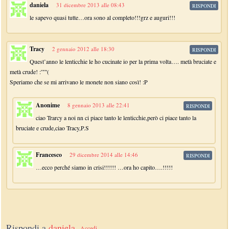
daniela
31 dicembre 2013 alle 08:43
RISPONDI
le sapevo quasi tutte…ora sono al completo!!!grz e auguri!!!
Tracy
2 gennaio 2012 alle 18:30
RISPONDI
Quest’anno le lenticchie le ho cucinate io per la prima volta…. metà bruciate e
metà crude! :””'(
Speriamo che se mi arrivano le monete non siano così! :P
Anonime
8 gennaio 2013 alle 22:41
RISPONDI
ciao Trarcy a noi nn ci piace tanto le lenticchie,però ci piace tanto la
bruciate e crude,ciao Tracy,P.S
Francesco
29 dicembre 2014 alle 14:46
RISPONDI
…ecco perché siamo in crisi!!!!!! …ora ho capito….!!!!!
Rispondi a
daniela
Accedi