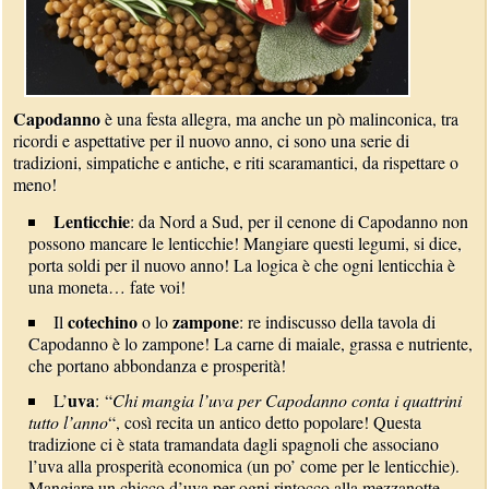
Capodanno
è una festa allegra, ma anche un pò malinconica, tra
ricordi e aspettative per il nuovo anno, ci sono una serie di
tradizioni, simpatiche e antiche, e riti scaramantici, da rispettare o
meno!
Lenticchie
: da Nord a Sud, per il cenone di Capodanno non
possono mancare le lenticchie! Mangiare questi legumi, si dice,
porta soldi per il nuovo anno! La logica è che ogni lenticchia è
una moneta… fate voi!
cotechino
zampone
Il
o lo
: re indiscusso della tavola di
Capodanno è lo zampone! La carne di maiale, grassa e nutriente,
che portano abbondanza e prosperità!
uva
L’
: “
Chi mangia l’uva per Capodanno conta i quattrini
tutto l’anno
“, così recita un antico detto popolare! Questa
tradizione ci è stata tramandata dagli spagnoli che associano
l’uva alla prosperità economica (un po’ come per le lenticchie).
Mangiare un chicco d’uva per ogni rintocco alla mezzanotte