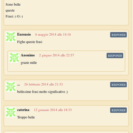
Sono belle
queste
Frasi:-) O:-)
Eurensio
6 maggio 2014 alle 14:16
RISPONDI
Fighe queste frasi
Anonime
2 giugno 2014 alle 22:57
RISPONDI
grazie mille
...
26 febbraio 2014 alle 21:33
RISPONDI
bellissime frasi molto significative ;)
caterina
12 gennaio 2014 alle 18:33
RISPONDI
Troppo belle