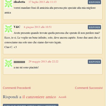
elisabetta
17 luglio 2013 alle 11:13
RISPONDI
vorrei mandare frasi di amicizia alla persona piu speciale alla mia migliore
amica
V&C
6 giugno 2013 alle 10:51
RISPONDI
Avete presente quando trovate quella persona che sperate di non perdere mai?
Ecco, io si. Le voglio un bene infinito, solo, deve ancora capirlo. Sono due anni che ci
conosciamo ma solo uno che siamo davvero legate.
Ciao C. <3
gggggggg
29 maggio 2013 alle 22:22
RISPONDI
a me mi sono piaciute!
Commenti Precedenti
Commenti Successivi
Rispondi a
il canzoniere amico
Accedi