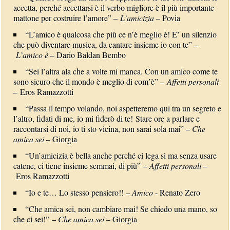
accetta, perché accettarsi è il verbo migliore è il più importante
mattone per costruire l’amore” –
L’amicizia
– Povia
“L’amico è qualcosa che più ce n’è meglio è! E’ un silenzio
che può diventare musica, da cantare insieme io con te” –
L’amico è
– Dario Baldan Bembo
“Sei l’altra ala che a volte mi manca. Con un amico come te
sono sicuro che il mondo è meglio di com’è” –
Affetti personali
– Eros Ramazzotti
“Passa il tempo volando, noi aspetteremo qui tra un segreto e
l’altro, fidati di me, io mi fiderò di te! Stare ore a parlare e
raccontarsi di noi, io ti sto vicina, non sarai sola mai” –
Che
amica sei
– Giorgia
“Un’amicizia è bella anche perché ci lega sì ma senza usare
catene, ci tiene insieme semmai, di più” –
Affetti personali
–
Eros Ramazzotti
“Io e te… Lo stesso pensiero!! –
Amico
- Renato Zero
“Che amica sei, non cambiare mai! Se chiedo una mano, so
che ci sei!” –
Che amica sei
– Giorgia