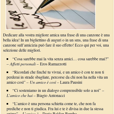
Dedicare alla vostra migliore amica una frase di una canzone è una
bella idea! In un bigliettino di auguri o in un sms, una frase di una
canzone sull’amicizia può fare il suo effetto! Ecco qui per voi, una
selezione delle migliori.
“Cosa sarebbe mai la vita senza amici… cosa sarebbe mai?”
–
Affetti personali
– Eros Ramazzotti
“Ricordati che finché tu vivrai, e un amico è con te non ti
perderai in strade sbagliate, percorse da chi non ha nella vita un
amico così” –
Un amico è così
– Laura Pausini
“Ci sosteniamo in un dialogo comprensibile solo a noi” –
L’amico che hai
– Biagio Antonacci
“L’amico è una persona schietta come te, che non fa
prediche e non ti giudica. Fra lui e te è divisa in due la stessa
anima” –
L’amico è
– Dario Baldan Bembo