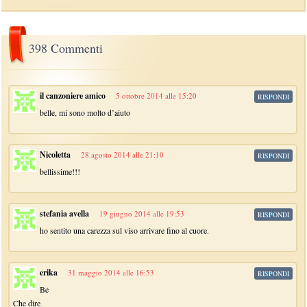
398 Commenti
il canzoniere amico
5 ottobre 2014 alle 15:20
RISPONDI
belle, mi sono molto d’aiuto
Nicoletta
28 agosto 2014 alle 21:10
RISPONDI
bellissime!!!
stefania avella
19 giugno 2014 alle 19:53
RISPONDI
ho sentito una carezza sul viso arrivare fino al cuore.
erika
31 maggio 2014 alle 16:53
RISPONDI
Be
Che dire