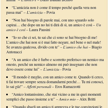
“L’amicizia non è come il tempo perché quella vera non
passa mai” –
L’amicizia
– Povia
“Non hai bisogno di parole mai, con uno sguardo solo
capirai… che dopo un no lui ti dirà di sì, un amico è così –
Un
amico è così
– Laura Pausini
“Io so che ci sei, tu sai che ci sono se hai bisogno di me!
L’amico che hai non si è mai fatto negare, nel bene o nel male!
Se avanza qualcosa, divido con te” –
L’amico che hai
– Biagio
Antonacci
“A un amico che è furbo e scorretto preferisco un nemico ma
onesto, perché un nemico almeno mi può insegnare che non
devo essere come lui” –
L’amicizia
- Povia
“Il mondo è meglio, con un amico come te. Quando ti cerco,
ti fai trovare sempre senza domandarmi perché… Tu mi conosci,
lo sai già!” –
Affetti personali
– Eros Ramazzotti
“Amico lontanissimo, che stai vicino a me in quei momenti
semplici che passo insieme a te” –
Amico mio
– Alex Britti
“Quando sbagli un amico ti apprezza e le tue convinzioni le