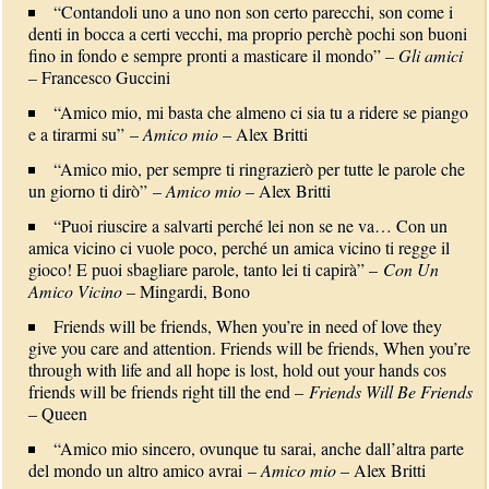
“Contandoli uno a uno non son certo parecchi, son come i
denti in bocca a certi vecchi, ma proprio perchè pochi son buoni
fino in fondo e sempre pronti a masticare il mondo” –
Gli amici
– Francesco Guccini
“Amico mio, mi basta che almeno ci sia tu a ridere se piango
e a tirarmi su” –
Amico mio
– Alex Britti
“Amico mio, per sempre ti ringrazierò per tutte le parole che
un giorno ti dirò” –
Amico mio
– Alex Britti
“Puoi riuscire a salvarti perché lei non se ne va… Con un
amica vicino ci vuole poco, perché un amica vicino ti regge il
gioco! E puoi sbagliare parole, tanto lei ti capirà” –
Con Un
Amico Vicino
– Mingardi, Bono
Friends will be friends, When you’re in need of love they
give you care and attention. Friends will be friends, When you’re
through with life and all hope is lost, hold out your hands cos
friends will be friends right till the end –
Friends Will Be Friends
– Queen
“Amico mio sincero, ovunque tu sarai, anche dall’altra parte
del mondo un altro amico avrai –
Amico mio
– Alex Britti