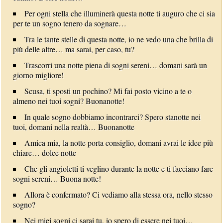
Per ogni stella che illuminerà questa notte ti auguro che ci sia
per te un sogno tenero da sognare…
Tra le tante stelle di questa notte, io ne vedo una che brilla di
più delle altre… ma sarai, per caso, tu?
Trascorri una notte piena di sogni sereni… domani sarà un
giorno migliore!
Scusa, ti sposti un pochino? Mi fai posto vicino a te o
almeno nei tuoi sogni? Buonanotte!
In quale sogno dobbiamo incontrarci? Spero stanotte nei
tuoi, domani nella realtà… Buonanotte
Amica mia, la notte porta consiglio, domani avrai le idee più
chiare… dolce notte
Che gli angioletti ti veglino durante la notte e ti facciano fare
sogni sereni… Buona notte!
Allora è confermato? Ci vediamo alla stessa ora, nello stesso
sogno?
Nei miei sogni ci sarai tu, io spero di essere nei tuoi…