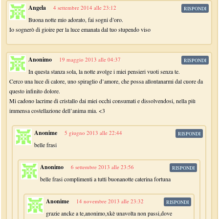
Angela
4 settembre 2014 alle 23:12
RISPONDI
Buona notte mio adorato, fai sogni d’oro.
Io sognerò di gioire per la luce emanata dal tuo stupendo viso
Anonimo
19 maggio 2013 alle 04:37
RISPONDI
In questa stanza sola, la notte avolge i miei pensieri vuoti senza te.
Cerco una luce di calore, uno spiraglio d’amore, che possa allontanarmi dal cuore da
questo infinito dolore.
Mi cadono lacrime di cristallo dai miei occhi consumati e dissolvendosi, nella più
immensa costellazione dell’anima mia. <3
Anonime
5 giugno 2013 alle 22:44
RISPONDI
belle frasi
Anonimo
6 settembre 2013 alle 23:56
RISPONDI
belle frasi complimenti a tutti buonanotte caterina fortuna
Anonime
14 novembre 2013 alle 23:32
RISPONDI
grazie ancke a te,anonimo,xkè unavolta non passi,dove