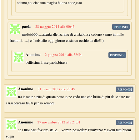
stiamo,noi,ciao,una magica buona notte,ciao
paola
28 maggio 2014 alle 00:43
RISPONDI
madòòòòò….attenta alle lacrime di cristallo..se cadono vanno in mille
frantumi…..( e il cristallo oggi giorno costa un occhio da dio!!!)
Anonime
2 giugno 2014 alle 22:54
RISPONDI
bellissima frase paola,btrava
Anonimo
31 marzo 2013 alle 23:49
RISPONDI
tra le tante stelle di questa notte io ne vedo una che brilla di piu delle altre ma
sarai percaso tu? ti penso sempre
Anonime
27 novembre 2012 alle 21:31
RISPONDI
se i tuoi baci fossero stelle….vorreri possedere l’universo x averli tutti buoni
sogni