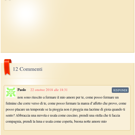
12 Commenti
Paolo
22 ottobre 2018 alle 18:31
RISPONDI
non sono riuscito a fermare il mio amore per te, come posso fermare un
fulmine che corre verso di te, come posso fermare la marea d’affetto che provo, come
posso placare un temporale se la pioggia non è pioggia ma lacrime di gioia quando ti
sento? Abbraccia una nuvola e usala come cuscino, prendi una stella che ti faccia
compagnia, prendi la luna e usala come coperta, buona notte amore mio