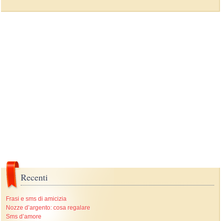
Recenti
Frasi e sms di amicizia
Nozze d’argento: cosa regalare
Sms d’amore