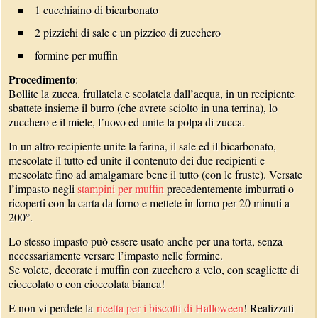
1 cucchiaino di bicarbonato
2 pizzichi di sale e un pizzico di zucchero
formine per muffin
Procedimento
:
Bollite la zucca, frullatela e scolatela dall’acqua, in un recipiente
sbattete insieme il burro (che avrete sciolto in una terrina), lo
zucchero e il miele, l’uovo ed unite la polpa di zucca.
In un altro recipiente unite la farina, il sale ed il bicarbonato,
mescolate il tutto ed unite il contenuto dei due recipienti e
mescolate fino ad amalgamare bene il tutto (con le fruste). Versate
l’impasto negli
stampini per muffin
precedentemente imburrati o
ricoperti con la carta da forno e mettete in forno per 20 minuti a
200°.
Lo stesso impasto può essere usato anche per una torta, senza
necessariamente versare l’impasto nelle formine.
Se volete, decorate i muffin con zucchero a velo, con scagliette di
cioccolato o con cioccolata bianca!
E non vi perdete la
ricetta per i biscotti di Halloween
! Realizzati