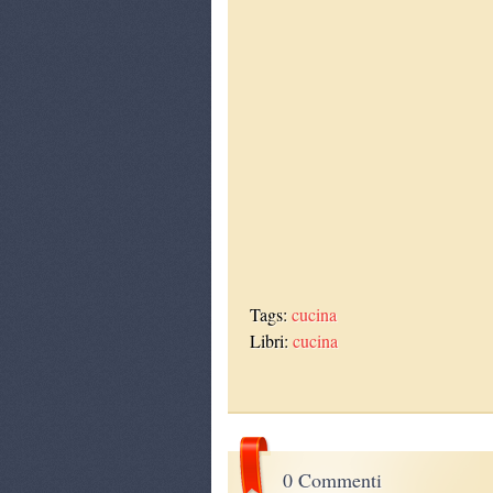
Tags:
cucina
Libri:
cucina
0 Commenti