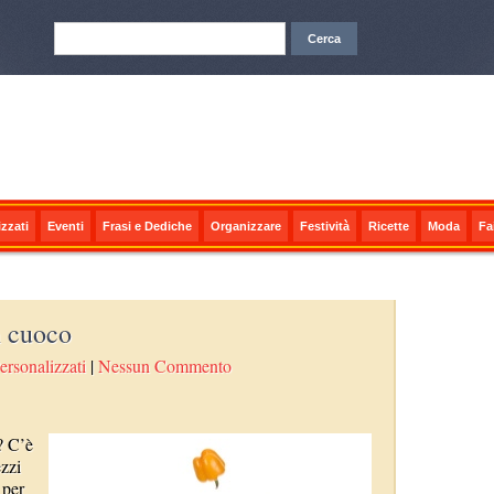
zzati
Eventi
Frasi e Dediche
Organizzare
Festività
Ricette
Moda
Fa
n cuoco
ersonalizzati
|
Nessun Commento
? C’è
ezzi
 per