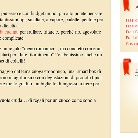
A
o più serio e con budget un po’ più alto potete pensare
tantissimi tipi, smaltate, a vapore, padelle, pentole per
Frasi d
ra dietetica….
Frasi d
da cucina
, per frullare, tritare e, perché no, agevolare
Frasi B
ze complicate.
Frasi 
Cosa r
he un regalo “meno romantico”, ma concreto come un
ntari per “fare rifornimento”! Va benissimo anche un
t di coltelli!
D
viaggio dal tema enogastronomico, una smart box di
no in agriturismo con degustazioni di prodotti tipici
e molto gradito, un biglietto di ingresso a fiere per
a vuole cruda… di regali per un cuoco ce ne sono a