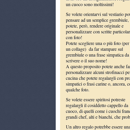
un cuoco sono moltissimi!
Se volete orientarvi sul vestiario po
pensare ad un semplice grembiule,
potete, però, rendere originale e
personalizzare con scritte particolar
con foto!
Potete scegliere una o più foto (per
un collage) da far stampare sul
grembiule o una frase simpatica da 
scrivere o il suo nome!
A questo proposito potete anche fa
personalizzare alcuni strofinacci pe
cucina che potete regalargli con pr
simpatici o frasi carine o, ancora, 
qualche foto.
Se volete essere spiritosi potreste
regalargli il cosiddetto cappello da
cuoco, di quelli come i cuochi fran
grandi chef, alti e bianchi, che pr
Un altro regalo potrebbe essere una 