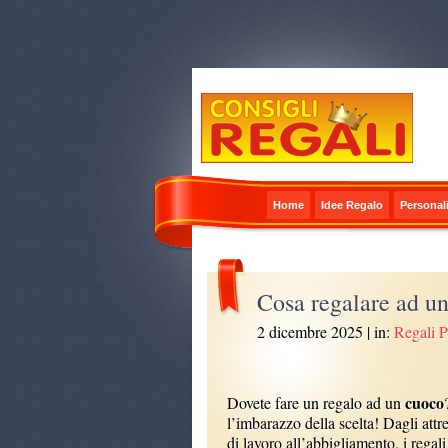
Home
Idee Regalo
Personali
Cosa regalare ad u
2 dicembre 2025
| in:
Regali P
cuoco
Dovete fare un regalo ad un
l’imbarazzo della scelta! Dagli attr
di lavoro all’abbigliamento, i regali