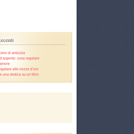
ecenti
 sms di amicizia
d’argento: cosa regalare
’amore
egalare alle nozze d’oro
e una dedica su un libro