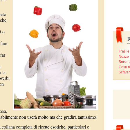
tete
 che
i o
R
 fare
Frasi e
far
Nozze 
Sms d
r
Cosa r
r la
Scriver
overbi
con
cesi,
obabilmente non userà molto ma che gradirà tantissimo!
collana completa di ricette esotiche, particolari e