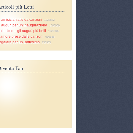
rticoli più Letti
i amicizia tratte da canzoni
1222822
i auguri per un’inaugurazione
1060959
attesimo – gli auguri più belli
1026396
d’amore prese dalle canzoni
930548
egalare per un Battesimo
856965
iventa Fan