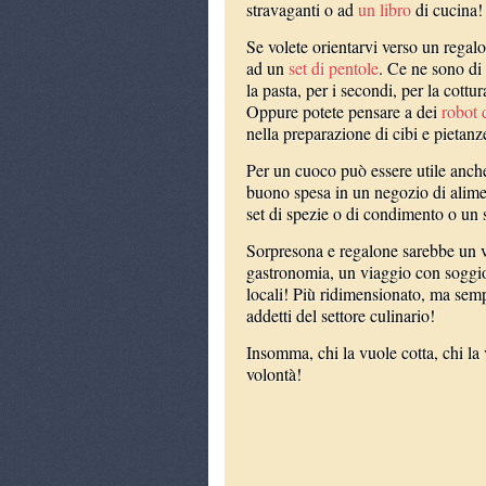
stravaganti o ad
un libro
di cucina!
Se volete orientarvi verso un regal
ad un
set di pentole
. Ce ne sono di 
la pasta, per i secondi, per la cottu
Oppure potete pensare a dei
robot 
nella preparazione di cibi e pietan
Per un cuoco può essere utile anc
buono spesa in un negozio di alime
set di spezie o di condimento o un se
Sorpresona e regalone sarebbe un 
gastronomia, un viaggio con soggior
locali! Più ridimensionato, ma sempr
addetti del settore culinario!
Insomma, chi la vuole cotta, chi l
volontà!