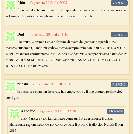
Aldo
13 gennaio 2013 alle 20:37
RISPONDI
È un mondo che un uomo non comprende. Posso solo dire che provo invidia
gelosia per la vostra meravigliosa esperienza e condizione. .A.
Dudj
13 gennaio 2013 alle 18:16
RISPONDI
Ho avuto la grande Gioia e fortuna di avere dei genitori stupendi ; una
mamma stupenda Quando mi vedeva diceva sempre ;mio sole. ORA CHE NON C, ‘
E’ Più mi manca enormemente .Ma Lei non è andata via e sempre rimasta almio dentro
di me. MI HA SEMPRE DETTO :Non vado via BASTA CHE TU MI CERCHI
DENTRO DI TE e.mi troverai
nunzia
31 dicembre 2012 alle 11:40
RISPONDI
la mamma è come un fiore che ha sempre con se il suo adorato polline cioè
suo figlio
Anonime
1 gennaio 2013 alle 15:58
RISPONDI
ciao Nunzia è vero la mamma è come un fiore,certamente ti diamo
pienamente ragione,secondo noi conosce bene il proprio figlio ciao Nunzia Buon
2013