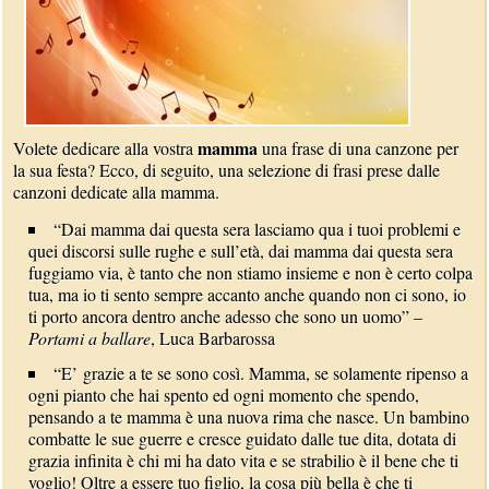
mamma
Volete dedicare alla vostra
una frase di una canzone per
la sua festa? Ecco, di seguito, una selezione di frasi prese dalle
canzoni dedicate alla mamma.
“Dai mamma dai questa sera lasciamo qua i tuoi problemi e
quei discorsi sulle rughe e sull’età, dai mamma dai questa sera
fuggiamo via, è tanto che non stiamo insieme e non è certo colpa
tua, ma io ti sento sempre accanto anche quando non ci sono, io
ti porto ancora dentro anche adesso che sono un uomo” –
Portami a ballare
, Luca Barbarossa
“E’ grazie a te se sono così. Mamma, se solamente ripenso a
ogni pianto che hai spento ed ogni momento che spendo,
pensando a te mamma è una nuova rima che nasce. Un bambino
combatte le sue guerre e cresce guidato dalle tue dita, dotata di
grazia infinita è chi mi ha dato vita e se strabilio è il bene che ti
voglio! Oltre a essere tuo figlio, la cosa più bella è che ti