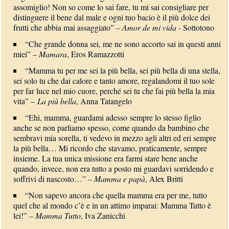
assomiglio! Non so come lo sai fare, tu mi sai consigliare per
distinguere il bene dal male e ogni tuo bacio è il più dolce dei
frutti che abbia mai assaggiato” –
Amor de mi vida
- Sottotono
“Che grande donna sei, me ne sono accorto sai in questi anni
miei” –
Mamara
, Eros Ramazzotti
“Mamma tu per me sei la più bella, sei più bella di una stella,
sei solo tu che dai calore e tanto amore, regalandomi il tuo sole
per far luce nel mio cuore, perché sei tu che fai più bella la mia
vita” –
La più bella
, Anna Tatangelo
“Ehi, mamma, guardami adesso sempre lo stesso figlio
anche se non parliamo spesso, come quando da bambino che
sembravi mia sorella, ti vedevo in mezzo agli altri ed eri sempre
la più bella… Mi ricordo che stavamo, praticamente, sempre
insieme. La tua unica missione era farmi stare bene anche
quando, invece, non era tutto a posto mi guardavi sorridendo e
soffrivi di nascosto…” –
Mamma e papà
, Alex Britti
“Non sapevo ancora che quella mamma era per me, tutto
quel che al mondo c’è e in un attimo imparai: Mamma Tutto è
lei!” –
Mamma Tutto
, Iva Zanicchi