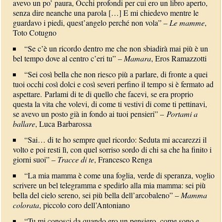
avevo un po’ paura, Occhi profondi per cui ero un libro aperto,
senza dire neanche una parola […] E mi chiedevo mentre le
guardavo i piedi, quest’angelo perché non vola” –
Le mamme
,
Toto Cotugno
“Se c’è un ricordo dentro me che non sbiadirà mai più è un
bel tempo dove al centro c’eri tu” –
Mamara
, Eros Ramazzotti
“Sei così bella che non riesco più a parlare, di fronte a quei
tuoi occhi così dolci e così severi perfino il tempo si è fermato ad
aspettare. Parlami di te di quello che facevi, se era proprio
questa la vita che volevi, di come ti vestivi di come ti pettinavi,
se avevo un posto già in fondo ai tuoi pensieri” –
Portami a
ballare
, Luca Barbarossa
“Sai… di te ho sempre quel ricordo: Seduta mi accarezzi il
volto e poi resti lì, con quel sorriso sordo di chi sa che ha finito i
giorni suoi” –
Tracce di te
, Francesco Renga
“La mia mamma è come una foglia, verde di speranza, voglio
scrivere un bel telegramma e spedirlo alla mia mamma: sei più
bella del cielo sereno, sei più bella dell’arcobaleno” –
Mamma
colorata
, piccolo coro dell’Antoniano
“Tu mi conosci da quando ero un pensiero, come sono e