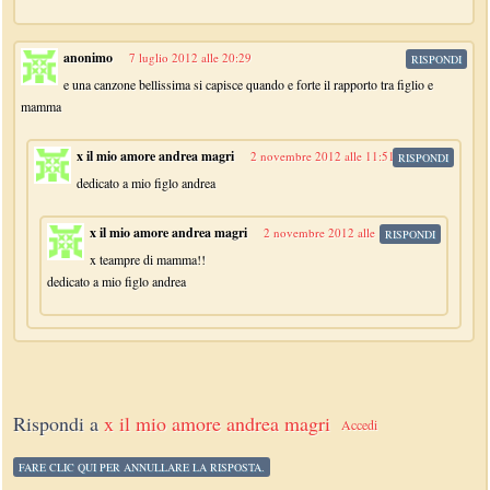
anonimo
7 luglio 2012 alle 20:29
RISPONDI
e una canzone bellissima si capisce quando e forte il rapporto tra figlio e
mamma
x il mio amore andrea magri
2 novembre 2012 alle 11:51
RISPONDI
dedicato a mio figlo andrea
x il mio amore andrea magri
2 novembre 2012 alle 11:54
RISPONDI
x teampre di mamma!!
dedicato a mio figlo andrea
Rispondi a
x il mio amore andrea magri
Accedi
FARE CLIC QUI PER ANNULLARE LA RISPOSTA.