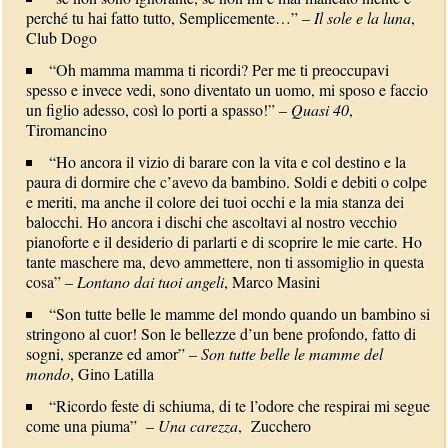
perché tu hai fatto tutto, Semplicemente…” –
Il sole e la luna
,
Club Dogo
“Oh mamma mamma ti ricordi? Per me ti preoccupavi
spesso e invece vedi, sono diventato un uomo, mi sposo e faccio
un figlio adesso, così lo porti a spasso!” –
Quasi 40
,
Tiromancino
“Ho ancora il vizio di barare con la vita e col destino e la
paura di dormire che c’avevo da bambino. Soldi e debiti o colpe
e meriti, ma anche il colore dei tuoi occhi e la mia stanza dei
balocchi. Ho ancora i dischi che ascoltavi al nostro vecchio
pianoforte e il desiderio di parlarti e di scoprire le mie carte. Ho
tante maschere ma, devo ammettere, non ti assomiglio in questa
cosa” –
Lontano dai tuoi angeli
, Marco Masini
“Son tutte belle le mamme del mondo quando un bambino si
stringono al cuor! Son le bellezze d’un bene profondo, fatto di
sogni, speranze ed amor” –
Son tutte belle le mamme del
mondo
, Gino Latilla
“Ricordo feste di schiuma, di te l’odore che respirai mi segue
come una piuma” –
Una carezza
, Zucchero