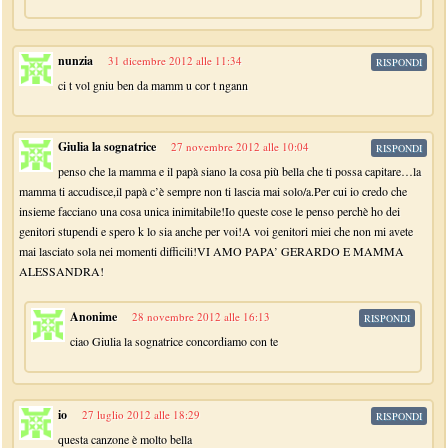
nunzia
31 dicembre 2012 alle 11:34
RISPONDI
ci t vol gniu ben da mamm u cor t ngann
Giulia la sognatrice
27 novembre 2012 alle 10:04
RISPONDI
penso che la mamma e il papà siano la cosa più bella che ti possa capitare…la
mamma ti accudisce,il papà c’è sempre non ti lascia mai solo/a.Per cui io credo che
insieme facciano una cosa unica inimitabile!Io queste cose le penso perchè ho dei
genitori stupendi e spero k lo sia anche per voi!A voi genitori miei che non mi avete
mai lasciato sola nei momenti difficili!VI AMO PAPA’ GERARDO E MAMMA
ALESSANDRA!
Anonime
28 novembre 2012 alle 16:13
RISPONDI
ciao Giulia la sognatrice concordiamo con te
io
27 luglio 2012 alle 18:29
RISPONDI
questa canzone è molto bella