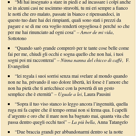
“Mi hai insegnato a stare in piedi e ad incassare i colpi anche
se in alcuni casi ne uscimmo stravolti, tu mi eri sempre a fianco
le notti che ero malato, passate in bianco e ripensandoci, in
questo tuo dare hai dei rimpianti, quali sono stati i prezzi da
pagare e se di me ora voglio renderti orgogliosa è perché so che
per me hai rinunciato ad ogni cosa” –
Amor de mi vida
,
Sottotono
“Quando sarò grande comprerò per te tante cose belle come
fai per me, chiudi gli occhi e sogna quello che non hai, i tuoi
sogni poi mi racconterai” –
Ninna nanna del chicco di caffè
, F.
Evangelisti
“lei regala i suoi sorrisi senza mai svelare al mondo quando
non ne ha, privando il suo dolore libertà, lei forse è l’amore che
non ha pietà che ti arricchisce con la povertà di un gesto
semplice che è eternità” –
Uguale a lei
, Laura Pausini
“Sopra il tuo viso stanco io leggo ancora l’ingenuità, quella
ruga mi fa capire che il tempo ormai non si ferma qua. I capelli
d’argento e oro che il mare non ha bagnato mai, quanta vita che
passa dentro quegli occhi tuoi” –
La più bella
, Anna Tatangelo
“Due braccia grandi per abbandonarmi dentro se la notte