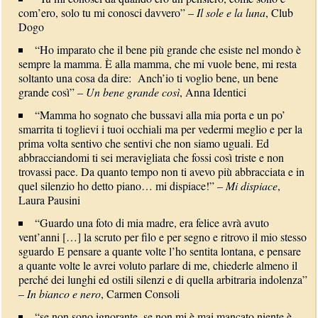
com’ero, solo tu mi conosci davvero” –
Il sole e la luna
, Club
Dogo
“Ho imparato che il bene più grande che esiste nel mondo è
sempre la mamma. È alla mamma, che mi vuole bene, mi resta
soltanto una cosa da dire: Anch’io ti voglio bene, un bene
grande così” –
Un bene grande così
, Anna Identici
“Mamma ho sognato che bussavi alla mia porta e un po’
smarrita ti toglievi i tuoi occhiali ma per vedermi meglio e per la
prima volta sentivo che sentivi che non siamo uguali. Ed
abbracciandomi ti sei meravigliata che fossi così triste e non
trovassi pace. Da quanto tempo non ti avevo più abbracciata e in
quel silenzio ho detto piano… mi dispiace!” –
Mi dispiace
,
Laura Pausini
“Guardo una foto di mia madre, era felice avrà avuto
vent’anni […] la scruto per filo e per segno e ritrovo il mio stesso
sguardo E pensare a quante volte l’ho sentita lontana, e pensare
a quante volte le avrei voluto parlare di me, chiederle almeno il
perché dei lunghi ed ostili silenzi e di quella arbitraria indolenza”
–
In bianco e nero
, Carmen Consoli
“se non sono ignorante, se non mi è mai mancato niente è