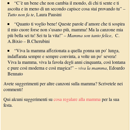
“C’è un bene che non cambia il mondo, di chi ti sente e ti
ascolta e in meno di un secondo capisce cosa stai provando tu” –
Tutto non fa te
, Laura Pausini
“Quanto ti voglio bene! Queste parole d’amore che ti sospira
il mio cuore forse non s’usano più, mamma! Ma la canzone mia
più bella sei tu! Sei tu la vita!” –
Mamma son tanto felice
, C.
A.Bixio – B.Cherubini
“Viva la mamma affezionata a quella gonna un po’ lunga,
indaffarata sempre e sempre convinta, a volte un po’ severa!
Viva la mamma, viva la favola degli anni cinquanta, così lontana
e pure così moderna e così magica!” –
viva la mamma
, Edoardo
Bennato
Avete suggerimenti per altre canzoni sulla mamma? Scrivetele nei
commenti!
Qui alcuni suggerimenti su
cosa regalare alla mamma
per la sua
festa.