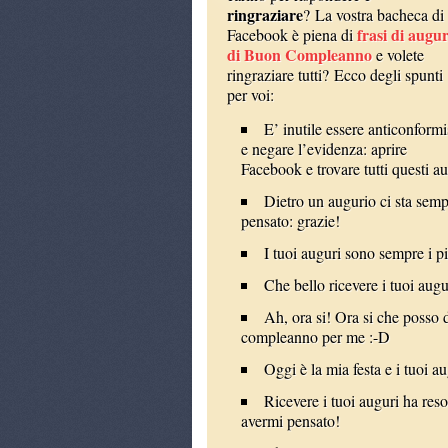
ringraziare
? La vostra bacheca di
frasi di augur
Facebook è piena di
di Buon Compleanno
e volete
ringraziare tutti? Ecco degli spunti
per voi:
E’ inutile essere anticonformi
e negare l’evidenza: aprire
Facebook e trovare tutti questi a
Dietro un augurio ci sta semp
pensato: grazie!
I tuoi auguri sono sempre i pi
Che bello ricevere i tuoi augur
Ah, ora si! Ora si che posso 
compleanno per me :-D
Oggi è la mia festa e i tuoi au
Ricevere i tuoi auguri ha re
avermi pensato!