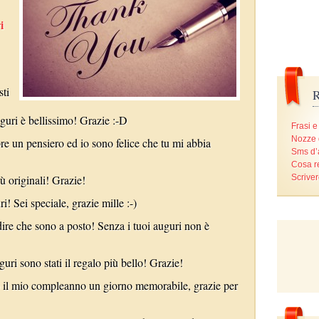
i
sti
R
uguri è bellissimo! Grazie :-D
Frasi e
Nozze 
re un pensiero ed io sono felice che tu mi abbia
Sms d
Cosa r
ù originali! Grazie!
Scriver
i! Sei speciale, grazie mille :-)
dire che sono a posto! Senza i tuoi auguri non è
guri sono stati il regalo più bello! Grazie!
so il mio compleanno un giorno memorabile, grazie per