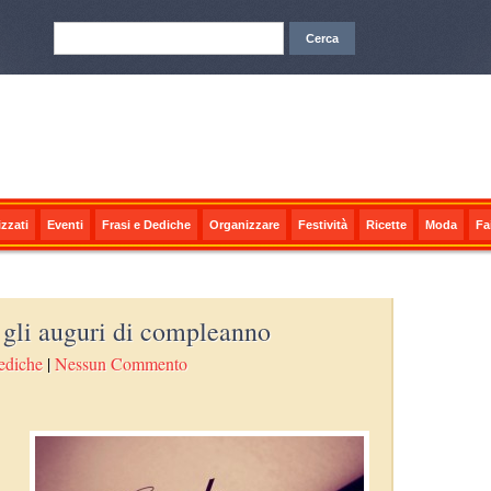
zzati
Eventi
Frasi e Dediche
Organizzare
Festività
Ricette
Moda
Fa
 gli auguri di compleanno
ediche
|
Nessun Commento