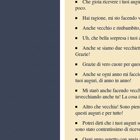
Che gioia ricevere i tuoi aug
poco.
Hai ragione, mi sto facendo 
Anche vecchio e rimbambito, 
Uh, che bella sorpresa i tuoi
Anche se siamo due vecchiett
Grazie!
Grazie di vero cuore per ques
Anche se ogni anno mi faccio 
tuoi auguri, di anno in anno!
Mi starò anche facendo vecch
invecchiando anche tu! La cosa i
Altro che vecchia! Sono piena
questi auguri e per tutto!
Potrei dirti che i tuoi auguri s
sono stato contentissimo di riceve
Ogni anno aspetto con ansia 