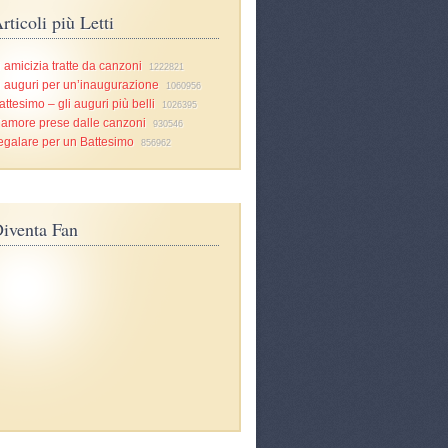
rticoli più Letti
i amicizia tratte da canzoni
1222821
i auguri per un’inaugurazione
1060956
attesimo – gli auguri più belli
1026395
d’amore prese dalle canzoni
930546
egalare per un Battesimo
856962
iventa Fan