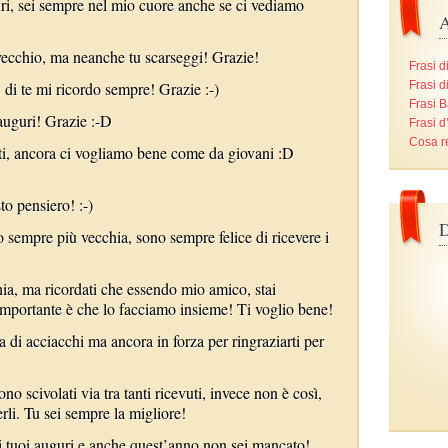
uri, sei sempre nel mio cuore anche se ci vediamo
A
vecchio, ma neanche tu scarseggi! Grazie!
Frasi d
di te mi ricordo sempre! Grazie :-)
Frasi d
Frasi B
 auguri! Grazie :-D
Frasi 
Cosa r
i, ancora ci vogliamo bene come da giovani :D
to pensiero! :-)
D
sempre più vecchia, sono sempre felice di ricevere i
ia, ma ricordati che essendo mio amico, stai
mportante è che lo facciamo insieme! Ti voglio bene!
 di acciacchi ma ancora in forza per ringraziarti per
ono scivolati via tra tanti ricevuti, invece non è così,
rli. Tu sei sempre la migliore!
i tuoi auguri e anche quest’anno non sei mancato!