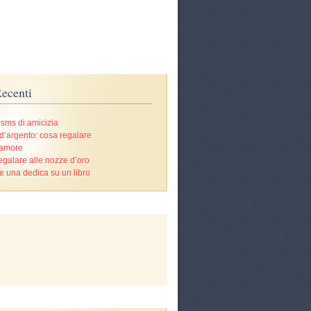
ecenti
 sms di amicizia
d’argento: cosa regalare
’amore
egalare alle nozze d’oro
e una dedica su un libro