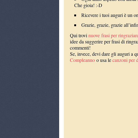
Che gioia! :-D
Ricevere i tuoi auguri è un o
Grazie, grazie, grazie all’infin
Qui trovi
nuove frasi per ringraziar
idee da suggerire per frasi di ringr
commenti!
Se, invece, devi dare gli auguri a
Compleanno
o usa le
canzoni per d