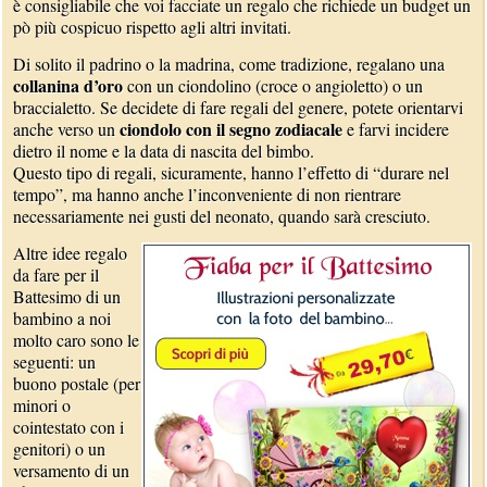
è consigliabile che voi facciate un regalo che richiede un budget un
pò più cospicuo rispetto agli altri invitati.
Di solito il padrino o la madrina, come tradizione, regalano una
collanina d’oro
con un ciondolino (croce o angioletto) o un
braccialetto. Se decidete di fare regali del genere, potete orientarvi
ciondolo con il segno zodiacale
anche verso un
e farvi incidere
dietro il nome e la data di nascita del bimbo.
Questo tipo di regali, sicuramente, hanno l’effetto di “durare nel
tempo”, ma hanno anche l’inconveniente di non rientrare
necessariamente nei gusti del neonato, quando sarà cresciuto.
Altre idee regalo
da fare per il
Battesimo di un
bambino a noi
molto caro sono le
seguenti: un
buono postale (per
minori o
cointestato con i
genitori) o un
versamento di un