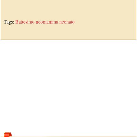
Tags:
Battesimo
neomamma
neonato