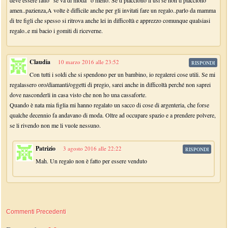
deve essere fatto “se va di moda” o meno. Se ti piacciono li usi se non ti piacciono
amen..pazienza,A volte è difficile anche per gli invitati fare un regalo..parlo da mamma
di tre figli che spesso si ritrova anche lei in difficoltà e apprezzo comunque qualsiasi
regalo..e mi bacio i gomiti di riceverne.
Claudia
10 marzo 2016 alle 23:52
RISPONDI
Con tutti i soldi che si spendono per un bambino, io regalerei cose utili. Se mi
regalassero oro/diamanti/oggetti di pregio, sarei anche in difficoltà perché non saprei
dove nasconderli in casa visto che non ho una cassaforte.
Quando è nata mia figlia mi hanno regalato un sacco di cose di argenteria, che forse
qualche decennio fa andavano di moda. Oltre ad occupare spazio e a prendere polvere,
se li rivendo non me li vuole nessuno.
Patrizio
3 agosto 2016 alle 22:22
RISPONDI
Mah. Un regalo non è fatto per essere venduto
Commenti Precedenti