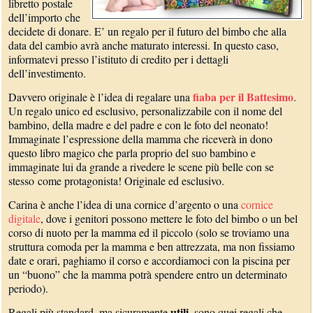
libretto postale
dell’importo che
decidete di donare. E’ un regalo per il futuro del bimbo che alla
data del cambio avrà anche maturato interessi. In questo caso,
informatevi presso l’istituto di credito per i dettagli
dell’investimento.
fiaba per il Battesimo
Davvero originale è l’idea di regalare una
.
Un regalo unico ed esclusivo, personalizzabile con il nome del
bambino, della madre e del padre e con le foto del neonato!
Immaginate l’espressione della mamma che riceverà in dono
questo libro magico che parla proprio del suo bambino e
immaginate lui da grande a rivedere le scene più belle con se
stesso come protagonista! Originale ed esclusivo.
Carina è anche l’idea di una cornice d’argento o una
cornice
digitale
, dove i genitori possono mettere le foto del bimbo o un bel
corso di nuoto per la mamma ed il piccolo (solo se troviamo una
struttura comoda per la mamma e ben attrezzata, ma non fissiamo
date e orari, paghiamo il corso e accordiamoci con la piscina per
un “buono” che la mamma potrà spendere entro un determinato
periodo).
utili
Regali più standard, ma sicuramente
, sono quei regali che