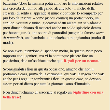
battesimo (dove la mamma potrà annotare le informazioni relative
alla crescita del bimbo allegando alcune foto), il metro della
crescita (di solito si appende al muro e contiene lo scomparto per
più foto da inserire – come piccoli cornici) un portaciuccio, un
carillon, vestitini e tutine, giocattoli adatti all’età, un salvadanaio
(non dimentichiamo di metterci anche un soldo spicciolo dentro
per buonaugurio), una scorta di pannolini (magari la famosa
torta
di pannolini
), una bambola o un peluche portapigiamino (molto di
moda).
Se non avete intenzione di spendere molto, in quanto avete poco
rapporto con i genitori, ma vi fa comunque piacere fare un
Regali per un neonato
pensierino, date un’occhiata anche qui:
.
Sconsigliabili i fiori in questa occasione, almeno che non li
portiamo a casa, prima della cerimonia, qui vale la regola che vale
anche per i regali ingombranti: i fiori, in questo caso, se devono
essere portati dietro per tutta la giornata, sono d’intralcio.
bigliettino con una
Non dimentichiamo di associare al regalo un
bella frase
!