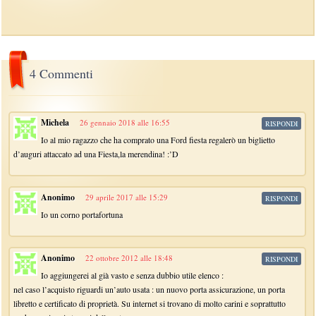
4 Commenti
Michela
26 gennaio 2018 alle 16:55
RISPONDI
Io al mio ragazzo che ha comprato una Ford fiesta regalerò un biglietto
d’auguri attaccato ad una Fiesta,la merendina! :’D
Anonimo
29 aprile 2017 alle 15:29
RISPONDI
Io un corno portafortuna
Anonimo
22 ottobre 2012 alle 18:48
RISPONDI
Io aggiungerei al già vasto e senza dubbio utile elenco :
nel caso l’acquisto riguardi un’auto usata : un nuovo porta assicurazione, un porta
libretto e certificato di proprietà. Su internet si trovano di molto carini e soprattutto