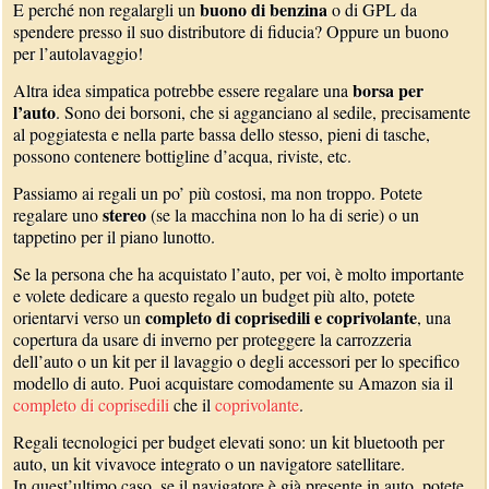
buono di benzina
E perché non regalargli un
o di GPL da
spendere presso il suo distributore di fiducia? Oppure un buono
per l’autolavaggio!
borsa per
Altra idea simpatica potrebbe essere regalare una
l’auto
. Sono dei borsoni, che si agganciano al sedile, precisamente
al poggiatesta e nella parte bassa dello stesso, pieni di tasche,
possono contenere bottigline d’acqua, riviste, etc.
Passiamo ai regali un po’ più costosi, ma non troppo. Potete
stereo
regalare uno
(se la macchina non lo ha di serie) o un
tappetino per il piano lunotto.
Se la persona che ha acquistato l’auto, per voi, è molto importante
e volete dedicare a questo regalo un budget più alto, potete
completo di coprisedili e coprivolante
orientarvi verso un
, una
copertura da usare di inverno per proteggere la carrozzeria
dell’auto o un kit per il lavaggio o degli accessori per lo specifico
modello di auto. Puoi acquistare comodamente su Amazon sia il
completo di coprisedili
che il
coprivolante
.
Regali tecnologici per budget elevati sono: un kit bluetooth per
auto, un kit vivavoce integrato o un navigatore satellitare.
In quest’ultimo caso, se il navigatore è già presente in auto, potete