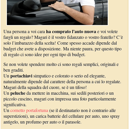
ha comprato l’auto nuova
Una persona a voi cara
e voi volete
fargli un regalo? Magari è il vostro fidanzato o vostro fratello? C’è
solo l’imbarazzo della scelta! Come spesso accade dipende dal
budget che avete a disposizione. Ma niente paura, per questo tipo
di regalo ci sono idee per ogni tipo di budget.
Se non volete spendere molto ci sono regali semplici, originali e
ben graditi.
portachiavi
Un
simpatico e colorato o serio ed elegante,
naturalmente dipende dal carattere della persona a cui lo regalate.
Magari della squadra del cuore, se è un tifoso!
peluche
Un
da mettere in macchina, sui sedili posteriori o un
piccolo cuscino, magari con impressa una foto particolarmente
significativa.
Un
cornetto portafortuna
(se il destinatario non è contrario alle
superstizioni), un carica batterie del cellulare per auto, uno spray
antigelo, un profumo per auto o il parasole.