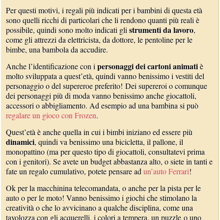
Per questi motivi, i regali più indicati per i bambini di questa età
sono quelli ricchi di particolari che li rendono quanti più reali è
strumenti da lavoro
possibile, quindi sono molto indicati gli
,
come gli attrezzi da elettricista, da dottore, le pentoline per le
bimbe, una bambola da accudire.
personaggi dei cartoni animati
Anche l’identificazione con i
è
molto sviluppata a quest’età, quindi vanno benissimo i vestiti del
personaggio o del supereroe preferito! Dei supereroi o comunque
dei personaggi più di moda vanno benissimo anche giocattoli,
accessori o abbigliamento. Ad esempio ad una bambina si può
regalare un gioco con Frozen
.
Quest’età è anche quella in cui i bimbi iniziano ed essere più
dinamici
, quindi va benissimo una bicicletta, il pallone, il
monopattino (ma per questo tipo di giocattoli, consultatevi prima
con i genitori). Se avete un budget abbastanza alto, o siete in tanti e
fate un regalo cumulativo, potete pensare ad
un’auto Ferrari
!
Ok per la macchinina telecomandata, o anche per la pista per le
auto o per le moto! Vanno benissimo i giochi che stimolano la
creatività o che lo avvicinano a qualche disciplina, come una
tavolozza con gli acquerelli, i colori a tempera, un puzzle o uno