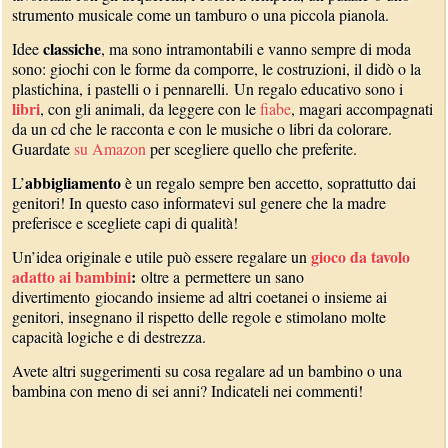
strumento musicale come un tamburo o una piccola pianola.
classiche
Idee
, ma sono intramontabili e vanno sempre di moda
sono: giochi con le forme da comporre, le costruzioni, il didò o la
plastichina, i pastelli o i pennarelli. Un regalo educativo sono i
libri
, con gli animali, da leggere con le
fiabe
, magari accompagnati
da un cd che le racconta e con le musiche o libri da colorare.
Guardate
su Amazon
per scegliere quello che preferite.
abbigliamento
L’
è un regalo sempre ben accetto, soprattutto dai
genitori! In questo caso informatevi sul genere che la madre
preferisce e scegliete capi di qualità!
gioco da tavolo
Un’idea originale e utile può essere regalare un
adatto ai bambini
:
oltre a permettere un sano
divertimento giocando insieme ad altri coetanei o insieme ai
genitori, insegnano il rispetto delle regole e stimolano molte
capacità logiche e di destrezza.
Avete altri suggerimenti su cosa regalare ad un bambino o una
bambina con meno di sei anni? Indicateli nei commenti!