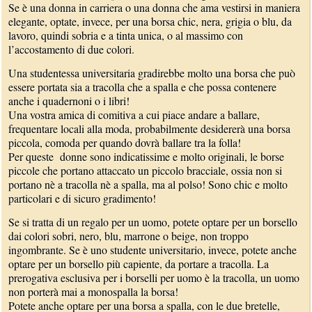
Se è una donna in carriera o una donna che ama vestirsi in maniera
elegante, optate, invece, per una borsa chic, nera, grigia o blu, da
lavoro, quindi sobria e a tinta unica, o al massimo con
l’accostamento di due colori.
Una studentessa universitaria gradirebbe molto una borsa che può
essere portata sia a tracolla che a spalla e che possa contenere
anche i quadernoni o i libri!
Una vostra amica di comitiva a cui piace andare a ballare,
frequentare locali alla moda, probabilmente desidererà una borsa
piccola, comoda per quando dovrà ballare tra la folla!
Per queste donne sono indicatissime e molto originali, le borse
piccole che portano attaccato un piccolo bracciale, ossia non si
portano nè a tracolla nè a spalla, ma al polso! Sono chic e molto
particolari e di sicuro gradimento!
Se si tratta di un regalo per un uomo, potete optare per un borsello
dai colori sobri, nero, blu, marrone o beige, non troppo
ingombrante. Se è uno studente universitario, invece, potete anche
optare per un borsello più capiente, da portare a tracolla. La
prerogativa esclusiva per i borselli per uomo è la tracolla, un uomo
non porterà mai a monospalla la borsa!
Potete anche optare per una borsa a spalla, con le due bretelle,