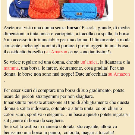
borsa
Avete mai visto una donna senza
? Piccola, grande, di medie
dimensioni, a tinta unica o variopinta, a tracolla o a spalla, la borsa
è un accessorio irrinunciabile per una donna! Ultimamente la moda
consente anche agli uomini di portare i propri oggetti in una borsa,
il cosiddetto borsello (
su Amazon
ce ne sono tantissimi!).
Se volete regalare ad una donna, che sia
un’amica
, la fidanzata o la
mamma
, una borsa, le farete, sicuramente, cosa gradita! Per una
donna, le borse non sono mai troppe! Date un’occhiata
su Amazon
.
Per esser sicuri di comprare una borsa di suo gradimento, potete
usare dei piccoli stratagemmi per non sbagliare.
Innanzitutto prestate attenzione al tipo di abbigliamento che questa
donna è solita indossare, colorato o a tinta unita, colori chiari o
colori scuri, sportivo o elegante… in base a questo potete regolarvi
sul genere di borsa da scegliere.
Se è solita vestirsi in maniera colorata, stravagante, allora va
benissimo una borsa in panno, colorata, magari a tracolla!