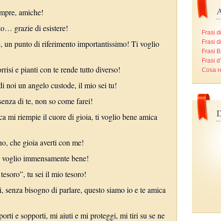
A
sempre, amiche!
to… grazie di esistere!
Frasi d
e, un punto di riferimento importantissimo! Ti voglio
Frasi d
Frasi B
Frasi 
rrisi e pianti con te rende tutto diverso!
Cosa r
 noi un angelo custode, il mio sei tu!
senza di te, non so come farei!
D
a mi riempie il cuore di gioia, ti voglio bene amica
no, che gioia averti con me!
 ti voglio immensamente bene!
esoro”, tu sei il mio tesoro!
i, senza bisogno di parlare, questo siamo io e te amica
orti e sopporti, mi aiuti e mi proteggi, mi tiri su se ne