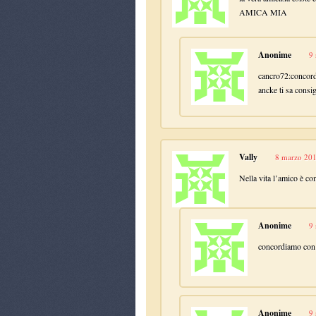
AMICA MIA
Anonime
9
cancro72:concordi
ancke ti sa consi
Vally
8 marzo 201
Nella vita l’amico è c
Anonime
9
concordiamo con t
Anonime
9