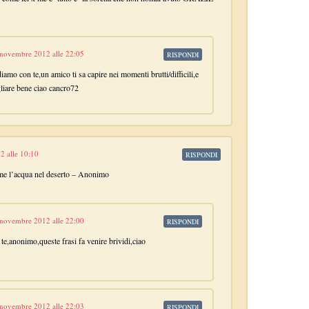
 novembre 2012 alle 22:05
RISPONDI
amo con te,un amico ti sa capire nei momenti brutti/difficili,e
gliare bene ciao cancro72
2 alle 10:10
RISPONDI
ome l’acqua nel deserto – Anonimo
 novembre 2012 alle 22:00
RISPONDI
e,anonimo,queste frasi fa venire brividi,ciao
 novembre 2012 alle 22:03
RISPONDI