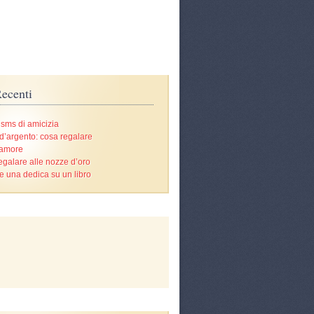
ecenti
 sms di amicizia
d’argento: cosa regalare
’amore
egalare alle nozze d’oro
e una dedica su un libro