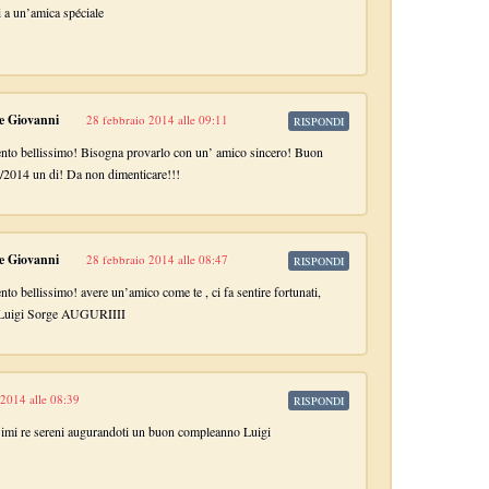
i a un’amica spéciale
 e Giovanni
28 febbraio 2014 alle 09:11
RISPONDI
ento bellissimo! Bisogna provarlo con un’ amico sincero! Buon
/2014 un di! Da non dimenticare!!!
 e Giovanni
28 febbraio 2014 alle 08:47
RISPONDI
nto bellissimo! avere un’amico come te , ci fa sentire fortunati,
 Luigi Sorge AUGURIIII
 2014 alle 08:39
RISPONDI
ssimi re sereni augurandoti un buon compleanno Luigi