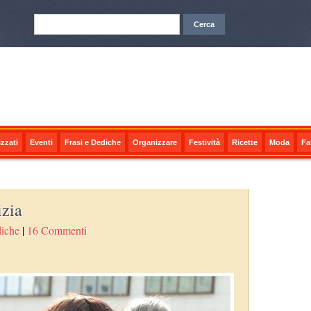
zzati
Eventi
Frasi e Dediche
Organizzare
Festività
Ricette
Moda
Fa
izia
diche
|
16 Commenti