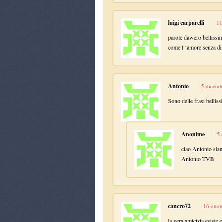
luigi carparelli
11
parole dawero bellissi
come l ‘amore senza di 
Antonio
5 dicemb
Sono delle frasi belliss
Anonime
5 
ciao Antonio siam
Antonio TVB
cancro72
16 otto
la vera amicizia esiste