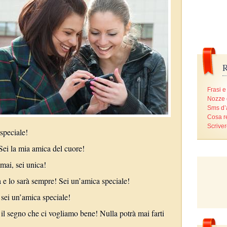
R
Frasi e
Nozze 
Sms d
Cosa r
Scriver
 speciale!
Sei la mia amica del cuore!
mai, sei unica!
 e lo sarà sempre! Sei un’amica speciale!
sei un’amica speciale!
il segno che ci vogliamo bene! Nulla potrà mai farti