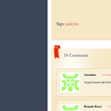
Tags:
amicizia
16 Commenti
Anonimo
18 otto
Auguri tesoro mio Greta
Romolo Rossi
12