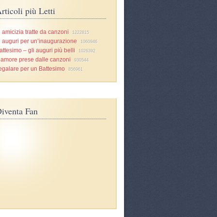
rticoli più Letti
i amicizia tratte da canzoni
1222815
i auguri per un’inaugurazione
1060946
attesimo – gli auguri più belli
1026392
d’amore prese dalle canzoni
930544
egalare per un Battesimo
856961
iventa Fan