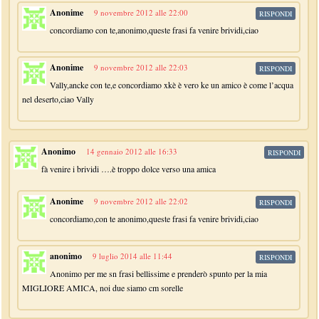
Anonime
9 novembre 2012 alle 22:00
RISPONDI
concordiamo con te,anonimo,queste frasi fa venire brividi,ciao
Anonime
9 novembre 2012 alle 22:03
RISPONDI
Vally,ancke con te,e concordiamo xkè è vero ke un amico è come l’acqua
nel deserto,ciao Vally
Anonimo
14 gennaio 2012 alle 16:33
RISPONDI
fà venire i brividi ….è troppo dolce verso una amica
Anonime
9 novembre 2012 alle 22:02
RISPONDI
concordiamo,con te anonimo,queste frasi fa venire brividi,ciao
anonimo
9 luglio 2014 alle 11:44
RISPONDI
Anonimo per me sn frasi bellissime e prenderò spunto per la mia
MIGLIORE AMICA, noi due siamo cm sorelle