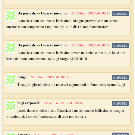
Da parte di. -> Giusi e Giovanni
28 febbraio 2014 alle 09:11
RISPONDI
L’amicizia e un sentimento bellissimo! Bisogna provarlo con un’ amico
sincero! Buon compleanno Luigi 28/2/2014 un di! Da non dimenticare!!!
Da parte di. -> Giusi e Giovanni
28 febbraio 2014 alle 08:47
RISPONDI
L’amicizia e un sentimento bellissimo! avere un’amico come te , ci fa sentire
fortunati, buon compleanno a te Luigi Sorge AUGURIIII
Luigi
28 febbraio 2014 alle 08:39
RISPONDI
Ti auguro giorni bellissimi re sereni augurandoti un buon compleanno Luigi
luigi carparelli
11 gennaio 2013 alle 10:04
RISPONDI
parole dawero bellissime… l’amicizia è un sentimento bellissimo e bisogna
provarlo…xk è come l ‘amore senza di esso non e vita :)
Antonio
5 dicembre 2012 alle 10:52