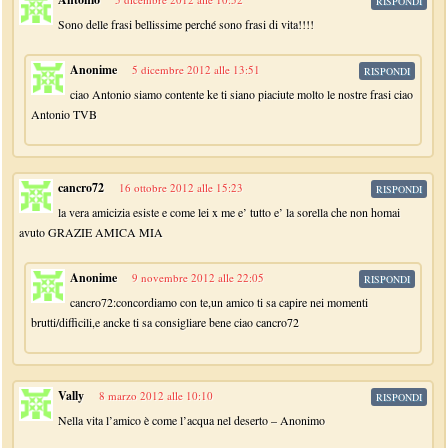
RISPONDI
Sono delle frasi bellissime perché sono frasi di vita!!!!
Anonime
5 dicembre 2012 alle 13:51
RISPONDI
ciao Antonio siamo contente ke ti siano piaciute molto le nostre frasi ciao
Antonio TVB
cancro72
16 ottobre 2012 alle 15:23
RISPONDI
la vera amicizia esiste e come lei x me e’ tutto e’ la sorella che non homai
avuto GRAZIE AMICA MIA
Anonime
9 novembre 2012 alle 22:05
RISPONDI
cancro72:concordiamo con te,un amico ti sa capire nei momenti
brutti/difficili,e ancke ti sa consigliare bene ciao cancro72
Vally
8 marzo 2012 alle 10:10
RISPONDI
Nella vita l’amico è come l’acqua nel deserto – Anonimo