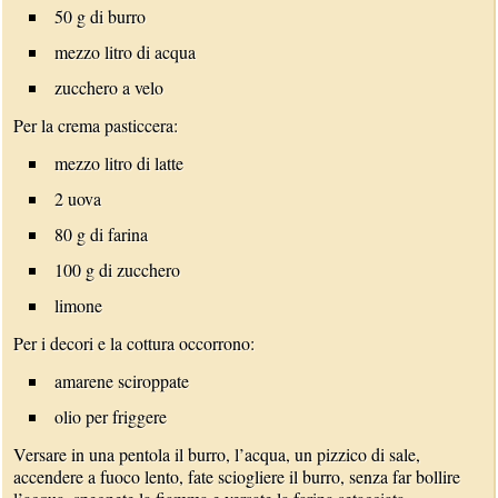
50 g di burro
mezzo litro di acqua
zucchero a velo
Per la crema pasticcera:
mezzo litro di latte
2 uova
80 g di farina
100 g di zucchero
limone
Per i decori e la cottura occorrono:
amarene sciroppate
olio per friggere
Versare in una pentola il burro, l’acqua, un pizzico di sale,
accendere a fuoco lento, fate sciogliere il burro, senza far bollire