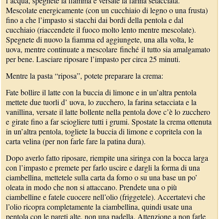
l’acqua, spegnete la fiamma e versate la farina setacciata.
Mescolate energicamente (con un cucchiaio di legno o una frusta)
fino a che l’impasto si stacchi dai bordi della pentola e dal
cucchiaio (riaccendete il fuoco molto lento mentre mescolate).
Spegnete di nuovo la fiamma ed aggiungete, una alla volta, le
uova, mentre continuate a mescolare finché il tutto sia amalgamato
per bene. Lasciare riposare l’impasto per circa 25 minuti.
Mentre la pasta “riposa”, potete preparare la crema:
Fate bollire il latte con la buccia di limone e in un’altra pentola
mettete due tuorli d’ uova, lo zucchero, la farina setacciata e la
vanillina, versate il latte bollente nella pentola dove c’è lo zucchero
e girate fino a far sciogliere tutti i grumi. Spostate la crema ottenuta
in un’altra pentola, togliete la buccia di limone e copritela con la
carta velina (per non farle fare la patina dura).
Dopo averlo fatto riposare, riempite una siringa con la bocca larga
con l’impasto e premete per farlo uscire e dargli la forma di una
ciambellina, mettetele sulla carta da forno o su una base un po’
oleata in modo che non si attaccano. Prendete una o più
ciambelline e fatele cuocere nell’olio (friggetele). Accertatevi che
l’olio ricopra completamente la ciambellina, quindi usate una
pentola con le pareti alte, non una padella. Attenzione a non farle