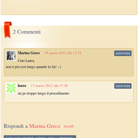
2 Commenti
Marina Greco
19 marzo 2012 alle 12:22
RISPONDI
Ciao Laura,
non è poi così lungo quando lo fai! ;-)
laura
17 marzo 2012 alle 17:38
RISPONDI
un po troppo lungo il procedimento
Rispondi a
Marina Greco
Accedi