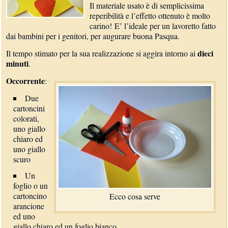
Il materiale usato è di semplicissima
reperibilità e l’effetto ottenuto è molto
carino! E’ l’ideale per un lavoretto fatto
dai bambini per i genitori, per augurare buona Pasqua.
dieci
Il tempo stimato per la sua realizzazione si aggira intorno ai
minuti
.
Occorrente
:
Due
cartoncini
colorati,
uno giallo
chiaro ed
uno giallo
scuro
Un
foglio o un
cartoncino
Ecco cosa serve
arancione
ed uno
giallo chiaro ed un foglio bianco