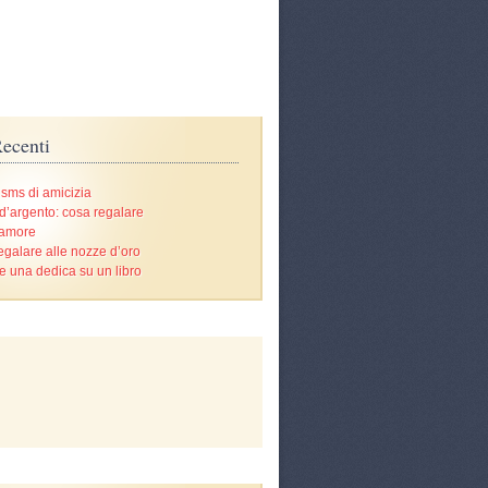
ecenti
 sms di amicizia
d’argento: cosa regalare
’amore
egalare alle nozze d’oro
e una dedica su un libro