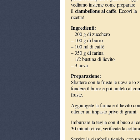
vediamo insieme come preparare
ciambellone al caffè
il
. Eccovi la
ricetta!
Ingredienti:
– 200 g di zucchero
– 100 g di burro
– 100 ml di caffè
– 350 g di farina
– 1/2 bustina di lievito
– 3 uova
Preparazione:
Sbattere con le fruste le uova e lo
fondere il burro e poi unitelo al c
fruste.
Aggiungete la farina e il lievito co
ottener un impasto privo di grumi.
Imburrare la teglia con il buco al c
30 minuti circa; verificate la cottur
Servire la ciambella tiepida, con u