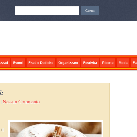
zzati
Eventi
Frasi e Dediche
Organizzare
Festività
Ricette
Moda
Fa
fè
|
Nessun Commento
il