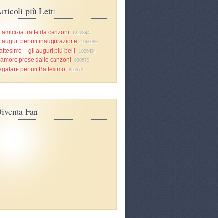
rticoli più Letti
i amicizia tratte da canzoni
1222844
i auguri per un’inaugurazione
1060983
attesimo – gli auguri più belli
1026404
d’amore prese dalle canzoni
930570
egalare per un Battesimo
856979
iventa Fan