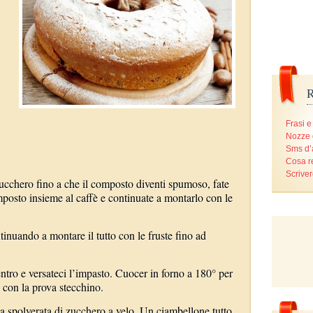
R
Frasi e
Nozze 
Sms d
Cosa r
Scriver
 zucchero fino a che il composto diventi spumoso, fate
omposto insieme al caffè e continuate a montarlo con le
ntinuando a montare il tutto con le fruste fino ad
entro e versateci l’impasto. Cuocer in forno a 180° per
a con la prova stecchino.
na spolverata di zucchero a velo. Un ciambellone tutto