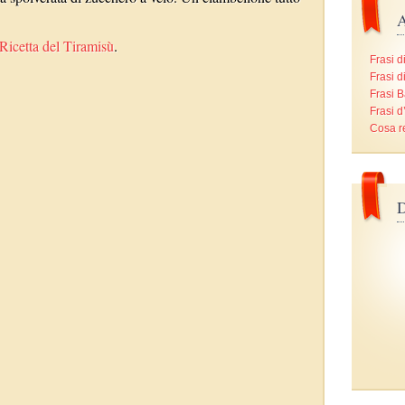
A
Ricetta del Tiramisù
.
Frasi d
Frasi d
Frasi B
Frasi 
Cosa r
D