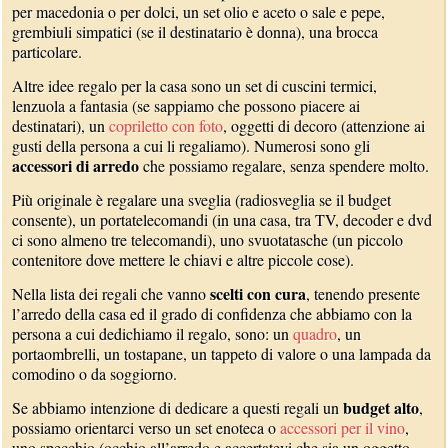
per macedonia o per dolci, un set olio e aceto o sale e pepe,
grembiuli simpatici (se il destinatario è donna), una brocca
particolare.
Altre idee regalo per la casa sono un set di cuscini termici,
lenzuola a fantasia (se sappiamo che possono piacere ai
destinatari), un
copriletto con foto
, oggetti di decoro (attenzione ai
gusti della persona a cui li regaliamo). Numerosi sono gli
accessori di arredo
che possiamo regalare, senza spendere molto.
Più originale è regalare una sveglia (radiosveglia se il budget
consente), un portatelecomandi (in una casa, tra TV, decoder e dvd
ci sono almeno tre telecomandi), uno svuotatasche (un piccolo
contenitore dove mettere le chiavi e altre piccole cose).
scelti con cura
Nella lista dei regali che vanno
, tenendo presente
l’arredo della casa ed il grado di confidenza che abbiamo con la
persona a cui dedichiamo il regalo, sono: un
quadro
, un
portaombrelli, un tostapane, un tappeto di valore o una lampada da
comodino o da soggiorno.
budget alto
Se abbiamo intenzione di dedicare a questi regali un
,
possiamo orientarci verso un set enoteca o
accessori per il vino
,
uno specchio (occhio all’arredo e accertatevi che sia un oggetto