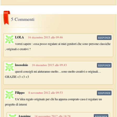
5 Commenti
LOLA
16 dicembre 2015 alle 09:46
RISPONDI
vorrei sapere : cosa posso regalare ai miei genitori che sono persone classiche
, originali e creativi ?
lososoloio
16 dicembre 2015 alle 09:43
RISPONDI
questi consigli mi aiuteranno molto…sono molto creativi e originali…
GRAZIE <3 <3 <3
Filippo
8 novembre 2012 alle 09:53
RISPONDI
Un’idea regalo originale per chi ha appena comprato casa è regalare un
progetto di interni
Anonime
14 novembre 2012 alle 18:28
RISPONDI