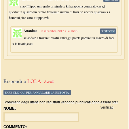
ciao Filippo un regalo originale x ki ha appena comprato casa,è
questo:un quadro/un centro tavola/un mazzo di fiori oh ancora qualcosa x i
bambini,ciao caro Filippo,tvb
Anonime
6 dicembre 2012 alle 16:00
RISPONDI
se andate a trovare i vostri amici,gli potete portare un mazzo di fori
x la tavola,ciao
Rispondi a
LOLA
Accedi
FARE CLIC QUI PER ANNULLARE LA RISPOSTA.
I commenti degli utenti non registrati vengono pubblicati dopo essere stati
verificati.
NOME:
COMMENTO: