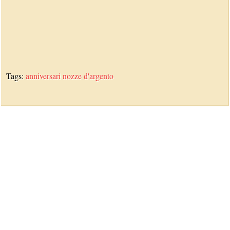
Tags:
anniversari
nozze d'argento