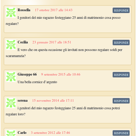
Rossella
17 ottobre 2017 alle 14:43
RISPONDI
I genitori del mio ragazzo festeggiano 25 anni di matrimonio cosa posso
regalare?
Cecilia
23 gennaio 2017 alle 18:51
RISPONDI
È vero che on questa occasione gli invitati non possono regalare soldi per
scaramamzia?
Giuseppe 66
9 settembre 2015 alle 10:46
RISPONDI
Una bella cornice d’argento
serena
15 novembre 2014 alle 17:11
RISPONDI
i genitori del mio ragazzo festeggiano 25 anni di matrimonio cosa potrei
regalare loro?
Carlo
3 settembre 2012 alle 17:46
RISPONDI