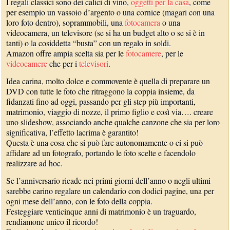
I regali classici sono dei calici di vino,
oggetti per la casa
, come
per esempio un vassoio d’argento o una cornice (magari con una
loro foto dentro), soprammobili, una
fotocamera
o una
videocamera, un televisore (se si ha un budget alto o se si è in
tanti) o la cosiddetta “busta” con un regalo in soldi.
Amazon offre ampia scelta sia per le
fotocamere
, per le
videocamere
che per i
televisori
.
Idea carina, molto dolce e commovente è quella di preparare un
DVD con tutte le foto che ritraggono la coppia insieme, da
fidanzati fino ad oggi, passando per gli step più importanti,
matrimonio, viaggio di nozze, il primo figlio e così via…. creare
uno slideshow, associando anche qualche canzone che sia per loro
significativa, l’effetto lacrima è garantito!
Questa è una cosa che si può fare autonomamente o ci si può
affidare ad un fotografo, portando le foto scelte e facendolo
realizzare ad hoc.
Se l’anniversario ricade nei primi giorni dell’anno o negli ultimi
sarebbe carino regalare un calendario con dodici pagine, una per
ogni mese dell’anno, con le foto della coppia.
Festeggiare venticinque anni di matrimonio è un traguardo,
rendiamone unico il ricordo!