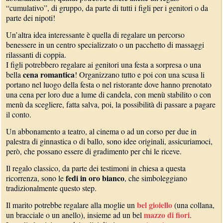
“cumulativo”, di gruppo, da parte di tutti i figli per i genitori o da
parte dei nipoti!
Un’altra idea interessante è quella di regalare un percorso
benessere in un centro specializzato o un pacchetto di massaggi
rilassanti di coppia.
I figli potrebbero regalare ai genitori una festa a sorpresa o una
cena romantica
bella
! Organizzano tutto e poi con una scusa li
portano nel luogo della festa o nel ristorante dove hanno prenotato
una cena per loro due a lume di candela, con menù stabilito o con
menù da scegliere, fatta salva, poi, la possibilità di passare a pagare
il conto.
Un abbonamento a teatro, al cinema o ad un corso per due in
palestra di ginnastica o di ballo, sono idee originali, assicuriamoci,
però, che possano essere di gradimento per chi le riceve.
Il regalo classico, da parte dei testimoni in chiesa a questa
fedi in oro bianco
ricorrenza, sono le
, che simboleggiano
tradizionalmente questo step.
bel gioiello
Il marito potrebbe regalare alla moglie un
(una collana,
mazzo di fiori
un bracciale o un anello), insieme ad un bel
.