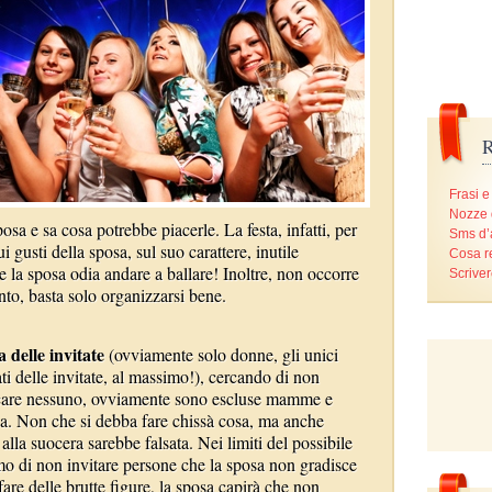
R
Frasi e
Nozze 
a e sa cosa potrebbe piacerle. La festa, infatti, per
Sms d
i gusti della sposa, sul suo carattere, inutile
Cosa r
e la sposa odia andare a ballare! Inoltre, non occorre
Scriver
nto, basta solo organizzarsi bene.
ta delle invitate
(ovviamente solo donne, gli unici
ti delle invitate, al massimo!), cercando di non
icare nessuno, ovviamente sono escluse mamme e
sa. Non che si debba fare chissà cosa, ma anche
alla suocera sarebbe falsata. Nei limiti del possibile
o di non invitare persone che la sposa non gradisce
fare delle brutte figure, la sposa capirà che non