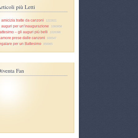
rticoli più Letti
i amicizia tratte da canzoni
1222821
i auguri per un’inaugurazione
1060958
attesimo – gli auguri più belli
1026396
d’amore prese dalle canzoni
930547
egalare per un Battesimo
856965
iventa Fan