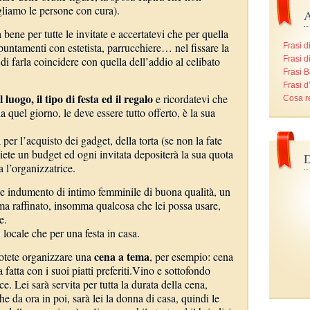
egliamo le persone con cura).
A
bene per tutte le invitate e accertatevi che per quella
ppuntamenti con estetista, parrucchiere… nel fissare la
Frasi d
 di farla coincidere con quella dell’addio al celibato
Frasi d
Frasi B
Frasi 
l luogo, il tipo di festa ed il regalo
e ricordatevi che
Cosa r
a quel giorno, le deve essere tutto offerto, è la sua
 per l’acquisto dei gadget, della torta (se non la fate
gliete un budget ed ogni invitata depositerà la sua quota
D
a l’organizzatrice.
e indumento di intimo femminile di buona qualità, un
ma raffinato, insomma qualcosa che lei possa usare,
e.
 locale che per una festa in casa.
cena a tema
potete organizzare una
, per esempio: cena
 fatta con i suoi piatti preferiti.Vino e sottofondo
e. Lei sarà servita per tutta la durata della cena,
e da ora in poi, sarà lei la donna di casa, quindi le