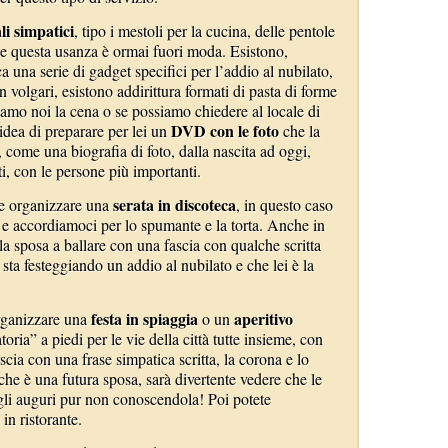
li simpatici
, tipo i mestoli per la cucina, delle pentole
se questa usanza è ormai fuori moda. Esistono,
 una serie di gadget specifici per l’addio al nubilato,
 volgari, esistono addirittura formati di pasta di forme
ziamo noi la cena o se possiamo chiedere al locale di
DVD con le foto
idea di preparare per lei un
che la
 come una biografia di foto, dalla nascita ad oggi,
i, con le persone più importanti.
serata in discoteca
he organizzare una
, in questo caso
 e accordiamoci per lo spumante e la torta. Anche in
a sposa a ballare con una fascia con qualche scritta
 sta festeggiando un addio al nubilato e che lei è la
festa in spiaggia
aperitivo
organizzare una
o un
oria” a piedi per le vie della città tutte insieme, con
cia con una frase simpatica scritta, la corona e lo
che è una futura sposa, sarà divertente vedere che le
gli auguri pur non conoscendola! Poi potete
in ristorante.