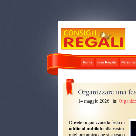
Home
Idee Regalo
Personali
Organizzare una fes
14 maggio 2026
| in:
Organizz
Dovete organizzare la festa di
addio al nubilato
alla vostra
migliore amica che si sposa o