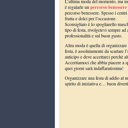
L’ultima moda del momento, ma mol
percorso benessere
è regalarle un
percorso benessere. Spesso i centri
frutta e dolci per l’occasione.
Sconsigliato è lo spogliarello masc
tipo di festa, rivolgetevi sempre ad 
professionalità e sul buon gusto.
Altra moda è quella di organizzare
festa, è assolutamente da scartare l
anticipo e deve accettare) perchè alt
Accertiamoci che abbia piacere a sp
quei giorni sarà indaffaratissima!
Organizzare una festa di addio al nub
spirito di iniziativa e… buon diver