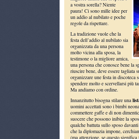
a vostra sorella? Niente
paura! Ci sono mille idee per
un addio al nubilato e poche
regole da rispettare.
La tradizione vuole che la
festa dell’addio al nubilato sia
organizzata da una persona
molto vicina alla sposa, la
testimone o la migliore amica,
una persona che conosce bene la spos
riuscire bene, deve essere tagliata su
organizzare une festa in discoteca s
spendere molto e scervellarsi più ta
Ma andiamo con ordine.
lis
Innanzitutto bisogna stilare una
uomini accettati sono i bimbi neona
commettere gaffe e di non diment
suocere che possono inibire la spo
qualche battuta sullo sposo davanti 
che la diplomazia impone, cerchiam
(ma attenzione, se questo significa 