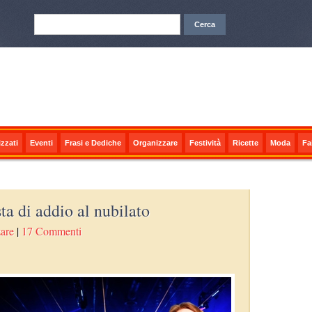
zzati
Eventi
Frasi e Dediche
Organizzare
Festività
Ricette
Moda
Fa
ta di addio al nubilato
are
|
17 Commenti