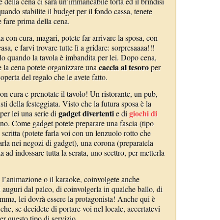
 della cena ci sarà un’immancabile torta ed il brindisi
ando stabilite il budget per il fondo cassa, tenete
 fare prima della cena.
a con cura, magari, potete far arrivare la sposa, con
sa, e farvi trovare tutte lì a gridare: sorpresaaaa!!!
olo quando la tavola è imbandita per lei. Dopo cena,
caccia al tesoro
e la cena potete organizzare una
per
operta del regalo che le avete fatto.
con cura e prenotate il tavolo! Un ristorante, un pub,
sti della festeggiata. Visto che la futura sposa è la
gadget divertenti
giochi di
per lei una serie di
e di
no. Come gadget potete preparare una fascia (tipo
 scritta (potete farla voi con un lenzuolo rotto che
rla nei negozi di gadget), una corona (preparatela
a ad indossare tutta la serata, uno scettro, per metterla
 l’animazione o il karaoke, coinvolgete anche
 auguri dal palco, di coinvolgerla in qualche ballo, di
omma, lei dovrà essere la protagonista! Anche qui è
he, se decidete di portare voi nel locale, accertatevi
er questo tipo di servizio.