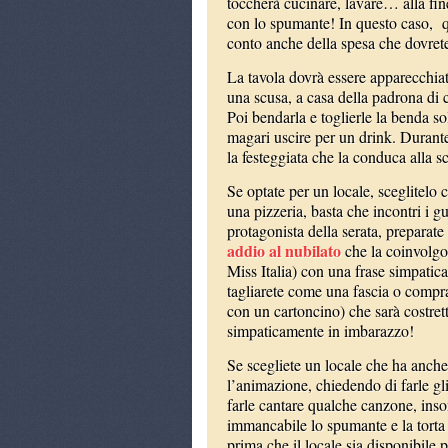
toccherà cucinare, lavare… alla fine
con lo spumante! In questo caso, qu
conto anche della spesa che dovrete
La tavola dovrà essere apparecchiat
una scusa, a casa della padrona di ca
Poi bendarla e toglierle la benda s
magari uscire per un drink. Durant
la festeggiata che la conduca alla sc
Se optate per un locale, sceglitelo 
una pizzeria, basta che incontri i gu
protagonista della serata, preparate 
addio al nubilato
che la coinvolgo
Miss Italia) con una frase simpatica
tagliarete come una fascia o compra
con un cartoncino) che sarà costrett
simpaticamente in imbarazzo!
Se scegliete un locale che ha anche
l’animazione, chiedendo di farle gli
farle cantare qualche canzone, ins
immancabile lo spumante e la torta c
prima che il locale sia disponibile p