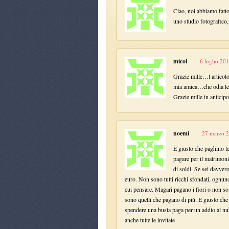
Ciao, noi abbiamo fatto
uno studio fotografico,
micol
6 luglio 201
Grazie mille…l articol
mia amica…che odia le 
Grazie mille in anticipo
noemi
27 marzo 2
È giusto che paghino le 
pagare per il matrimoni
di soldi. Se sei davvero
euro. Non sono tutti ricchi sfondati, ognuno 
cui pensare. Magari pagano i fiori o non so
sono quelli che pagano di più. È giusto che
spendere una busta paga per un addio al nub
anche tutte le invitate