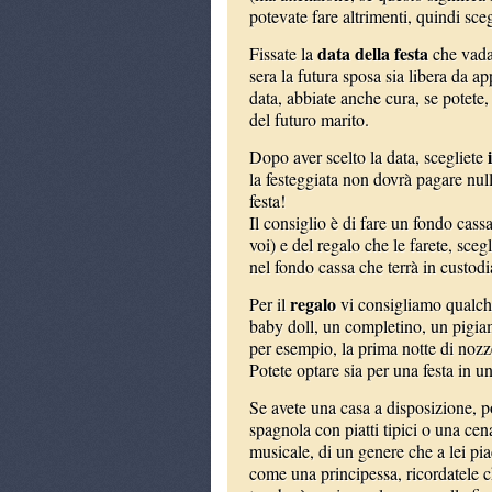
potevate fare altrimenti, quindi sc
data della festa
Fissate la
che vada 
sera la futura sposa sia libera da a
data, abbiate anche cura, se potete,
del futuro marito.
i
Dopo aver scelto la data, scegliete
la festeggiata non dovrà pagare null
festa!
Il consiglio è di fare un fondo cassa
voi) e del regalo che le farete, sce
nel fondo cassa che terrà in custodi
regalo
Per il
vi consigliamo qualch
baby doll, un completino, un pigia
per esempio, la prima notte di nozz
Potete optare sia per una festa in un
Se avete una casa a disposizione, 
spagnola con piatti tipici o una cena
musicale, di un genere che a lei piac
come una principessa, ricordatele ch