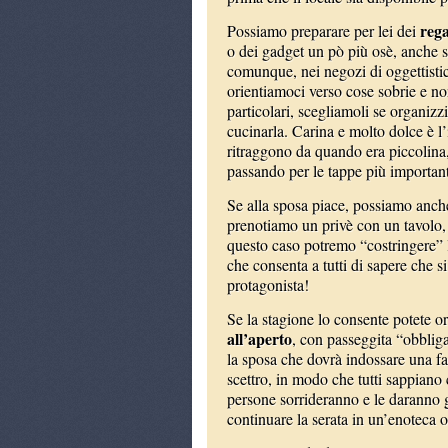
rega
Possiamo preparare per lei dei
o dei gadget un pò più osè, anche 
comunque, nei negozi di oggettistica
orientiamoci verso cose sobrie e non
particolari, scegliamoli se organiz
cucinarla. Carina e molto dolce è l’
ritraggono da quando era piccolina,
passando per le tappe più important
Se alla sposa piace, possiamo anc
prenotiamo un privè con un tavolo,
questo caso potremo “costringere” l
che consenta a tutti di sapere che si
protagonista!
Se la stagione lo consente potete 
all’aperto
, con passeggita “obbligat
la sposa che dovrà indossare una fas
scettro, in modo che tutti sappiano 
persone sorrideranno e le daranno 
continuare la serata in un’enoteca o 