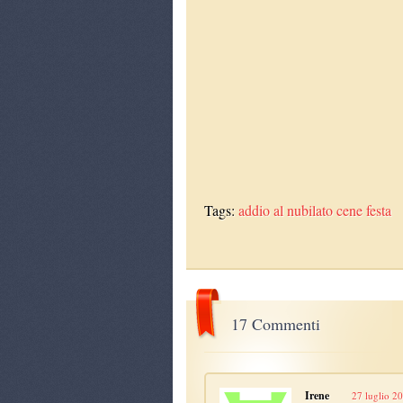
Tags:
addio al nubilato
cene
festa
17 Commenti
Irene
27 luglio 20