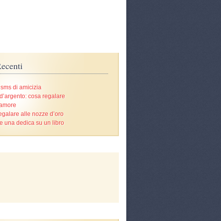
ecenti
 sms di amicizia
d’argento: cosa regalare
’amore
egalare alle nozze d’oro
e una dedica su un libro