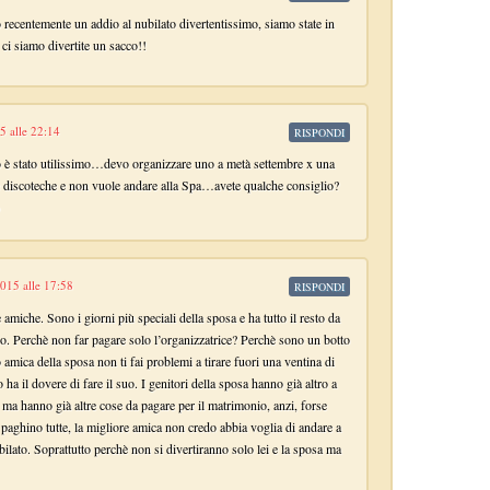
 recentemente un addio al nubilato divertentissimo, siamo state in
 ci siamo divertite un sacco!!
5 alle 22:14
RISPONDI
o è stato utilissimo…devo organizzare uno a metà settembre x una
discoteche e non vuole andare alla Spa…avete qualche consiglio?
015 alle 17:58
RISPONDI
amiche. Sono i giorni più speciali della sposa e ha tutto il resto da
o. Perchè non far pagare solo l’organizzatrice? Perchè sono un botto
 amica della sposa non ti fai problemi a tirare fuori una ventina di
ha il dovere di fare il suo. I genitori della sposa hanno già altro a
 ma hanno già altre cose da pagare per il matrimonio, anzi, forse
 paghino tutte, la migliore amica non credo abbia voglia di andare a
ilato. Soprattutto perchè non si divertiranno solo lei e la sposa ma