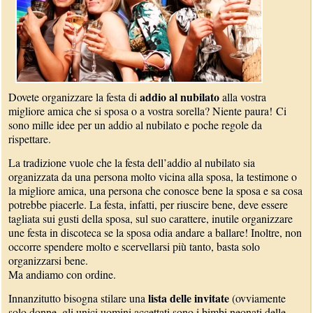
addio al nubilato
Dovete organizzare la festa di
alla vostra
migliore amica che si sposa o a vostra sorella? Niente paura! Ci
sono mille idee per un addio al nubilato e poche regole da
rispettare.
La tradizione vuole che la festa dell’addio al nubilato sia
organizzata da una persona molto vicina alla sposa, la testimone o
la migliore amica, una persona che conosce bene la sposa e sa cosa
potrebbe piacerle. La festa, infatti, per riuscire bene, deve essere
tagliata sui gusti della sposa, sul suo carattere, inutile organizzare
une festa in discoteca se la sposa odia andare a ballare! Inoltre, non
occorre spendere molto e scervellarsi più tanto, basta solo
organizzarsi bene.
Ma andiamo con ordine.
lista delle invitate
Innanzitutto bisogna stilare una
(ovviamente
solo donne, gli unici uomini accettati sono i bimbi neonati delle