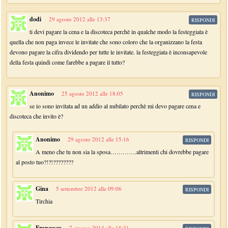
dodi
29 agosto 2012 alle 13:37
RISPONDI
ti devi pagare la cena e la discoteca perchè in qualche modo la festeggiata è
quella che non paga invece le invitate che sono coloro che la organizzano la festa
devono pagare la cifra dividendo per tutte le invitate. la festeggiata è inconsapevole
della festa quindi come farebbe a pagare il tutto?
Anonimo
25 agosto 2012 alle 18:05
RISPONDI
se io sono invitata ad un addio al nubilato perchè mi devo pagare cena e
discoteca che invito è?
Anonimo
29 agosto 2012 alle 15:16
RISPONDI
A meno che tu non sia la sposa………….altrimenti chi dovrebbe pagare
al posto tuo?!?!????????
Gina
5 settembre 2012 alle 09:06
RISPONDI
Tirchia
Francesca
7 giugno 2014 alle 18:31