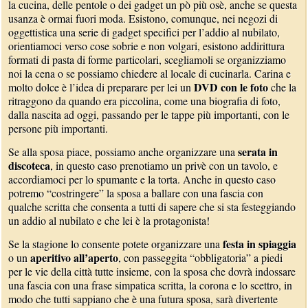
la cucina, delle pentole o dei gadget un pò più osè, anche se questa
usanza è ormai fuori moda. Esistono, comunque, nei negozi di
oggettistica una serie di gadget specifici per l’addio al nubilato,
orientiamoci verso cose sobrie e non volgari, esistono addirittura
formati di pasta di forme particolari, scegliamoli se organizziamo
noi la cena o se possiamo chiedere al locale di cucinarla. Carina e
DVD con le foto
molto dolce è l’idea di preparare per lei un
che la
ritraggono da quando era piccolina, come una biografia di foto,
dalla nascita ad oggi, passando per le tappe più importanti, con le
persone più importanti.
serata in
Se alla sposa piace, possiamo anche organizzare una
discoteca
, in questo caso prenotiamo un privè con un tavolo, e
accordiamoci per lo spumante e la torta. Anche in questo caso
potremo “costringere” la sposa a ballare con una fascia con
qualche scritta che consenta a tutti di sapere che si sta festeggiando
un addio al nubilato e che lei è la protagonista!
festa in spiaggia
Se la stagione lo consente potete organizzare una
aperitivo all’aperto
o un
, con passeggita “obbligatoria” a piedi
per le vie della città tutte insieme, con la sposa che dovrà indossare
una fascia con una frase simpatica scritta, la corona e lo scettro, in
modo che tutti sappiano che è una futura sposa, sarà divertente