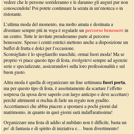
vedere che le persone sorrideranno e le daranno gli auguri pur non
conoscendola! Poi potete continuare la serata in un’enoteca o in
ristorante.
L’ultima moda del momento, ma molto amata e destinata a
percorso benessere
diventare sempre più in voga è regalarle un
in
un centro. Tutte le invitate prenderanno parte al percorso
benessere. Spesso i centri estetici mettono anche a disposizione un
buffet di frutta e dolci per l’occasione.
Sconsigliato è lo spogliarello maschile, ormai fuori moda! Ma se
proprio vi piace questo tipo di festa, rivolgetevi sempre ad agenzie
serie e specializzate, assicurandovi sulla loro professionalità e sul
buon gusto.
fuori porta
Altra moda è quella di organizzare un fine settimana
,
ma per questo tipo di festa, è assolutamente da scartare l’effetto
sorpresa (la sposa deve saperlo con largo anticipo e deve accettare)
perchè altrimenti si rischia di farle un regalo non gradito.
Accertiamoci che abbia piacere a spostarsi a pochi giorni dal
matrimonio, in quanto in quei giorni sarà indaffaratissima!
Organizzare una festa di addio al nubilato non è difficile, basta un
po’ di fantasia e di spirito di iniziativa e… buon divertimento!