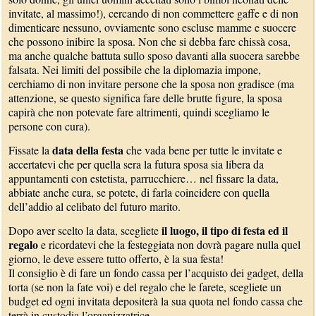
invitate, al massimo!), cercando di non commettere gaffe e di non
dimenticare nessuno, ovviamente sono escluse mamme e suocere
che possono inibire la sposa. Non che si debba fare chissà cosa,
ma anche qualche battuta sullo sposo davanti alla suocera sarebbe
falsata. Nei limiti del possibile che la diplomazia impone,
cerchiamo di non invitare persone che la sposa non gradisce (ma
attenzione, se questo significa fare delle brutte figure, la sposa
capirà che non potevate fare altrimenti, quindi scegliamo le
persone con cura).
data della festa
Fissate la
che vada bene per tutte le invitate e
accertatevi che per quella sera la futura sposa sia libera da
appuntamenti con estetista, parrucchiere… nel fissare la data,
abbiate anche cura, se potete, di farla coincidere con quella
dell’addio al celibato del futuro marito.
il luogo, il tipo di festa ed il
Dopo aver scelto la data, scegliete
regalo
e ricordatevi che la festeggiata non dovrà pagare nulla quel
giorno, le deve essere tutto offerto, è la sua festa!
Il consiglio è di fare un fondo cassa per l’acquisto dei gadget, della
torta (se non la fate voi) e del regalo che le farete, scegliete un
budget ed ogni invitata depositerà la sua quota nel fondo cassa che
terrà in custodia l’organizzatrice.