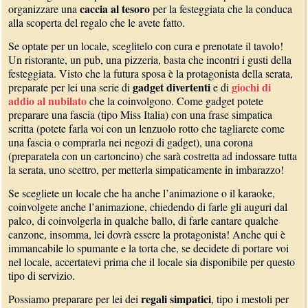
caccia al tesoro
organizzare una
per la festeggiata che la conduca
alla scoperta del regalo che le avete fatto.
Se optate per un locale, sceglitelo con cura e prenotate il tavolo!
Un ristorante, un pub, una pizzeria, basta che incontri i gusti della
festeggiata. Visto che la futura sposa è la protagonista della serata,
gadget divertenti
giochi di
preparate per lei una serie di
e di
addio al nubilato
che la coinvolgono. Come gadget potete
preparare una fascia (tipo Miss Italia) con una frase simpatica
scritta (potete farla voi con un lenzuolo rotto che tagliarete come
una fascia o comprarla nei negozi di gadget), una corona
(preparatela con un cartoncino) che sarà costretta ad indossare tutta
la serata, uno scettro, per metterla simpaticamente in imbarazzo!
Se scegliete un locale che ha anche l’animazione o il karaoke,
coinvolgete anche l’animazione, chiedendo di farle gli auguri dal
palco, di coinvolgerla in qualche ballo, di farle cantare qualche
canzone, insomma, lei dovrà essere la protagonista! Anche qui è
immancabile lo spumante e la torta che, se decidete di portare voi
nel locale, accertatevi prima che il locale sia disponibile per questo
tipo di servizio.
regali simpatici
Possiamo preparare per lei dei
, tipo i mestoli per