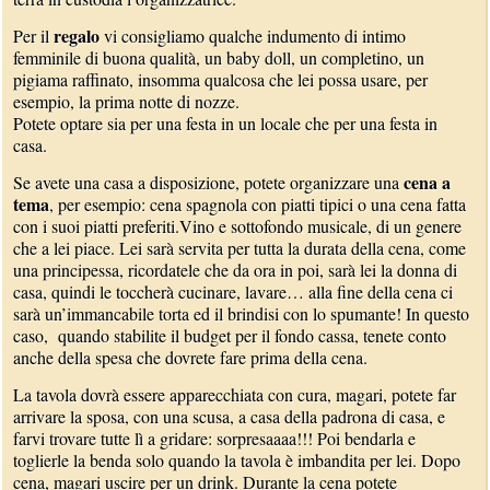
regalo
Per il
vi consigliamo qualche indumento di intimo
femminile di buona qualità, un baby doll, un completino, un
pigiama raffinato, insomma qualcosa che lei possa usare, per
esempio, la prima notte di nozze.
Potete optare sia per una festa in un locale che per una festa in
casa.
cena a
Se avete una casa a disposizione, potete organizzare una
tema
, per esempio: cena spagnola con piatti tipici o una cena fatta
con i suoi piatti preferiti.Vino e sottofondo musicale, di un genere
che a lei piace. Lei sarà servita per tutta la durata della cena, come
una principessa, ricordatele che da ora in poi, sarà lei la donna di
casa, quindi le toccherà cucinare, lavare… alla fine della cena ci
sarà un’immancabile torta ed il brindisi con lo spumante! In questo
caso, quando stabilite il budget per il fondo cassa, tenete conto
anche della spesa che dovrete fare prima della cena.
La tavola dovrà essere apparecchiata con cura, magari, potete far
arrivare la sposa, con una scusa, a casa della padrona di casa, e
farvi trovare tutte lì a gridare: sorpresaaaa!!! Poi bendarla e
toglierle la benda solo quando la tavola è imbandita per lei. Dopo
cena, magari uscire per un drink. Durante la cena potete