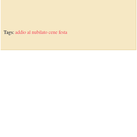
Tags:
addio al nubilato
cene
festa