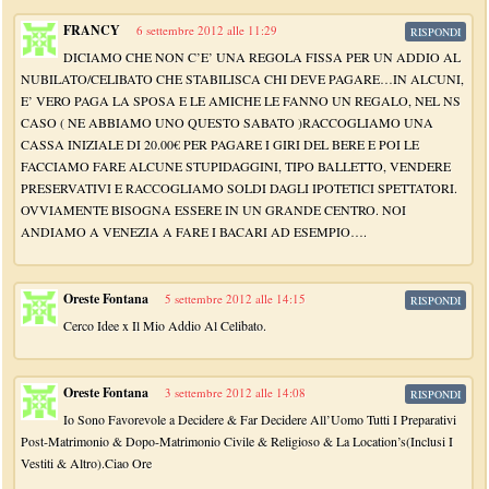
FRANCY
6 settembre 2012 alle 11:29
RISPONDI
DICIAMO CHE NON C’E’ UNA REGOLA FISSA PER UN ADDIO AL
NUBILATO/CELIBATO CHE STABILISCA CHI DEVE PAGARE…IN ALCUNI,
E’ VERO PAGA LA SPOSA E LE AMICHE LE FANNO UN REGALO, NEL NS
CASO ( NE ABBIAMO UNO QUESTO SABATO )RACCOGLIAMO UNA
CASSA INIZIALE DI 20.00€ PER PAGARE I GIRI DEL BERE E POI LE
FACCIAMO FARE ALCUNE STUPIDAGGINI, TIPO BALLETTO, VENDERE
PRESERVATIVI E RACCOGLIAMO SOLDI DAGLI IPOTETICI SPETTATORI.
OVVIAMENTE BISOGNA ESSERE IN UN GRANDE CENTRO. NOI
ANDIAMO A VENEZIA A FARE I BACARI AD ESEMPIO….
Oreste Fontana
5 settembre 2012 alle 14:15
RISPONDI
Cerco Idee x Il Mio Addio Al Celibato.
Oreste Fontana
3 settembre 2012 alle 14:08
RISPONDI
Io Sono Favorevole a Decidere & Far Decidere All’Uomo Tutti I Preparativi
Post-Matrimonio & Dopo-Matrimonio Civile & Religioso & La Location’s(Inclusi I
Vestiti & Altro).Ciao Ore