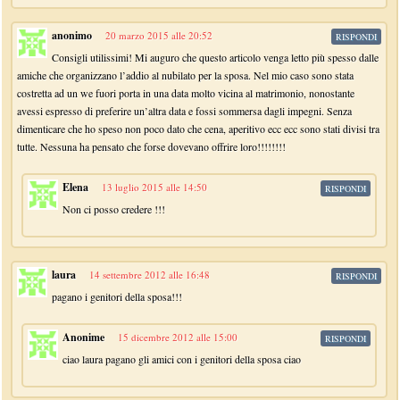
anonimo
20 marzo 2015 alle 20:52
RISPONDI
Consigli utilissimi! Mi auguro che questo articolo venga letto più spesso dalle
amiche che organizzano l’addio al nubilato per la sposa. Nel mio caso sono stata
costretta ad un we fuori porta in una data molto vicina al matrimonio, nonostante
avessi espresso di preferire un’altra data e fossi sommersa dagli impegni. Senza
dimenticare che ho speso non poco dato che cena, aperitivo ecc ecc sono stati divisi tra
tutte. Nessuna ha pensato che forse dovevano offrire loro!!!!!!!!
Elena
13 luglio 2015 alle 14:50
RISPONDI
Non ci posso credere !!!
laura
14 settembre 2012 alle 16:48
RISPONDI
pagano i genitori della sposa!!!
Anonime
15 dicembre 2012 alle 15:00
RISPONDI
ciao laura pagano gli amici con i genitori della sposa ciao