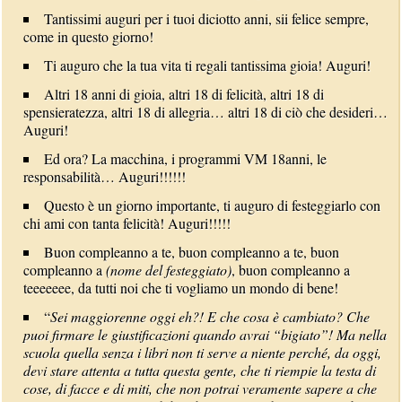
Tantissimi auguri per i tuoi diciotto anni, sii felice sempre,
come in questo giorno!
Ti auguro che la tua vita ti regali tantissima gioia! Auguri!
Altri 18 anni di gioia, altri 18 di felicità, altri 18 di
spensieratezza, altri 18 di allegria… altri 18 di ciò che desideri…
Auguri!
Ed ora? La macchina, i programmi VM 18anni, le
responsabilità… Auguri!!!!!!
Questo è un giorno importante, ti auguro di festeggiarlo con
chi ami con tanta felicità! Auguri!!!!!
Buon compleanno a te, buon compleanno a te, buon
compleanno a
(nome del festeggiato)
, buon compleanno a
teeeeeee, da tutti noi che ti vogliamo un mondo di bene!
“
Sei maggiorenne oggi eh?! E che cosa è cambiato? Che
puoi firmare le giustificazioni quando avrai “bigiato”! Ma nella
scuola quella senza i libri non ti serve a niente perché, da oggi,
devi stare attenta a tutta questa gente, che ti riempie la testa di
cose, di facce e di miti, che non potrai veramente sapere a che