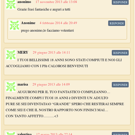
anonimo
17 novembre 2013 alle 13:08
RISPONDI
Grazie frasi fantasiche e auguri a tutti
Anonime
4 febbraio 2014 alle 20:49
RISPONDI
prego anonimo,lo facciamo volentieri
MERY
29 giugno 2013 alle 14:11
RISPONDI
I TUOI BELLISSIMI 18 ANNI SONO STATI COMPIUTI E NOI GLI
ACCOGLIAMO CON I PIù CALOROSI BENVENUTI
marisa
29 giugno 2013 alle 14:09
RISPONDI
AUGURONI PER IL TUO FANTASTICO COMPLEANNO…
FINALMENTE COMPI I TUOI 18 ANNI è DIVENTI UN ADULTO
PURE SE SEI DIVENTATA\O “GRANDE” SPERO CHE RESTERAI SEMPRE
COME SEI E CHE IL NOSTRO RAPPORTO NON FINISCI MAI…
CON TANTO AFFETTO………<3
valentina
17 marzo 2013 alle 22:14
RISPONDI