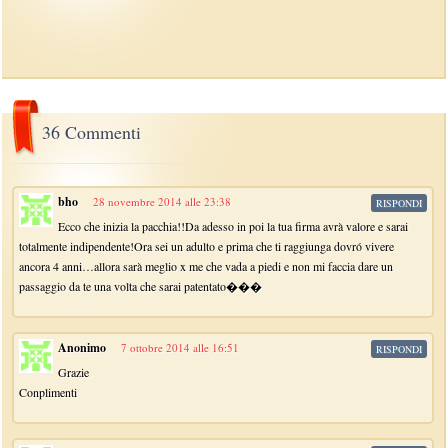
36 Commenti
bho
28 novembre 2014 alle 23:38
RISPONDI
Ecco che inizia la pacchia!!Da adesso in poi la tua firma avrà valore e sarai
totalmente indipendente!Ora sei un adulto e prima che ti raggiunga dovró vivere
ancora 4 anni…allora sarà meglio x me che vada a piedi e non mi faccia dare un
passaggio da te una volta che sarai patentato���
Anonimo
7 ottobre 2014 alle 16:51
RISPONDI
Grazie
Conplimenti