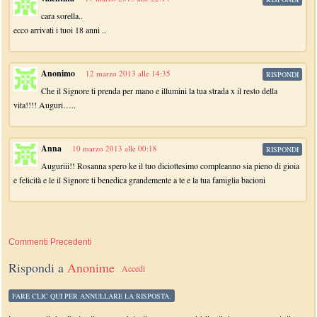
cara sorella..
ecco arrivati i tuoi 18 anni ..
Anonimo
12 marzo 2013 alle 14:35
RISPONDI
Che il Signore ti prenda per mano e illumini la tua strada x il resto della
vita!!!! Auguri…..
Anna
10 marzo 2013 alle 00:18
RISPONDI
Auguriii!! Rosanna spero ke il tuo diciottesimo compleanno sia pieno di gioia
e felicità e le il Signore ti benedica grandemente a te e la tua famiglia bacioni
Commenti Precedenti
Rispondi a
Anonime
Accedi
FARE CLIC QUI PER ANNULLARE LA RISPOSTA.