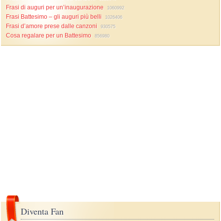
Frasi di auguri per un’inaugurazione
1060992
Frasi Battesimo – gli auguri più belli
1026406
Frasi d’amore prese dalle canzoni
930575
Cosa regalare per un Battesimo
856980
Diventa Fan