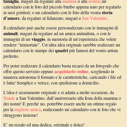
famiglia
, magari da regalare alla
mamma
o alla
nonna
; un
calendario con le foto del piccolo bimbo appena nato per regalarlo
storia
ai suoi genitori; o un calendario con le foto della vostra
d’amore
, da regalare al fidanzato, magari a
San Valentino
.
Il calendario può anche essere personalizzato con le immagini di
animali
, magari da regalare ad un amica animalista, o con le
viaggio
immagini di un
, in memoria di un’esperienza che volete
rendere “immortale”. Un’altra idea originale sarebbe realizzare un
quadri
calendario con le stampe dei
più famosi del vostro artista
preferito.
Per poter realizzare il calendario basta recarsi da un fotografo che
acquistarlo online
offre questo servizio oppure
, scegliendo in
maniera autonoma il formato e le caratteristiche, caricando i file ed
è fatta! Semplice e veloce, con spedizione a domicilio.
L’idea è sicuramente originale e si adatta a molte occasioni, da
Natale
a San Valentino, dall’anniversario alla festa della mamma o
dei nonni! E perché no, potrebbe essere anche un ottimo regalo
per la
migliore amica
, realizzando un calendario con le foto che vi
ritraggono insieme!
E’ un regalo ed una dedica, originale e dolce!