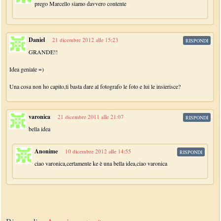
prego Marcello siamo davvero contente
Daniel
21 dicembre 2012 alle 15:23
RISPONDI
GRANDE!!
Idea geniale =)
Una cosa non ho capito,ti basta dare al fotografo le foto e lui le insierisce?
varonica
21 dicembre 2011 alle 21:07
RISPONDI
bella idea
Anonime
10 dicembre 2012 alle 14:55
RISPONDI
ciao varonica,certamente ke è una bella idea,ciao varonica