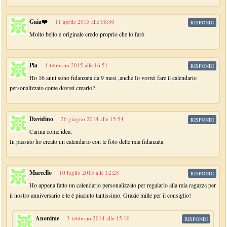
Gaia❤️
11 aprile 2015 alle 08:30
RISPONDI
Molto bello e originale credo proprio che lo farò
Pia
1 febbraio 2015 alle 16:51
RISPONDI
Ho 16 anni sono fidanzata da 9 mesi ,anche Io vorrei fare il calendario
personalizzato come dovrei crearlo?
Davidino
26 giugno 2014 alle 15:54
RISPONDI
Carina come idea.
In passato ho creato un calendario con le foto delle mia fidanzata.
Marcello
10 luglio 2013 alle 12:28
RISPONDI
Ho appena fatto un calendario personalizzato per regalarlo alla mia ragazza per
il nostro anniversario e le è piaciuto tantissimo. Grazie mille per il consiglio!
Anonime
3 febbraio 2014 alle 15:10
RISPONDI