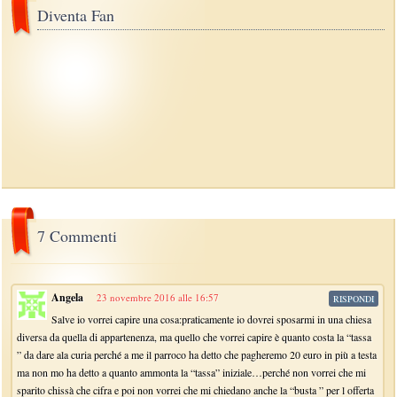
Diventa Fan
7 Commenti
Angela
23 novembre 2016 alle 16:57
RISPONDI
Salve io vorrei capire una cosa:praticamente io dovrei sposarmi in una chiesa
diversa da quella di appartenenza, ma quello che vorrei capire è quanto costa la “tassa
” da dare ala curia perché a me il parroco ha detto che pagheremo 20 euro in più a testa
ma non mo ha detto a quanto ammonta la “tassa” iniziale…perché non vorrei che mi
sparito chissà che cifra e poi non vorrei che mi chiedano anche la “busta ” per l offerta