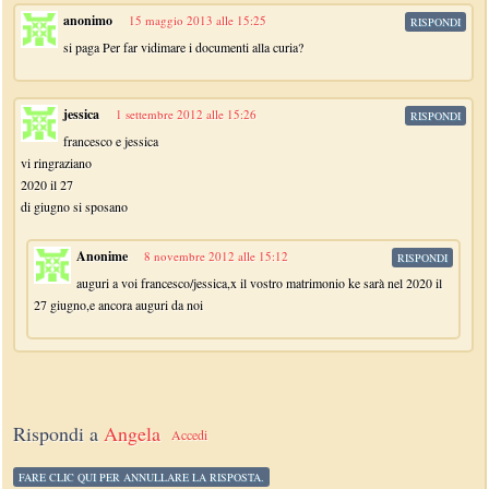
anonimo
15 maggio 2013 alle 15:25
RISPONDI
si paga Per far vidimare i documenti alla curia?
jessica
1 settembre 2012 alle 15:26
RISPONDI
francesco e jessica
vi ringraziano
2020 il 27
di giugno si sposano
Anonime
8 novembre 2012 alle 15:12
RISPONDI
auguri a voi francesco/jessica,x il vostro matrimonio ke sarà nel 2020 il
27 giugno,e ancora auguri da noi
Rispondi a
Angela
Accedi
FARE CLIC QUI PER ANNULLARE LA RISPOSTA.