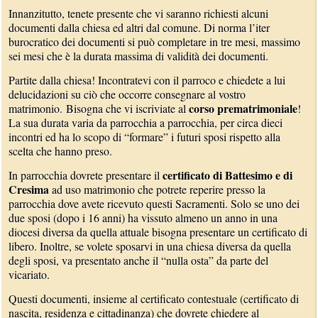
Innanzitutto, tenete presente che vi saranno richiesti alcuni
documenti dalla chiesa ed altri dal comune. Di norma l’iter
burocratico dei documenti si può completare in tre mesi, massimo
sei mesi che è la durata massima di validità dei documenti.
Partite dalla chiesa! Incontratevi con il parroco e chiedete a lui
delucidazioni su ciò che occorre consegnare al vostro
corso prematrimoniale
matrimonio. Bisogna che vi iscriviate al
!
La sua durata varia da parrocchia a parrocchia, per circa dieci
incontri ed ha lo scopo di “formare” i futuri sposi rispetto alla
scelta che hanno preso.
certificato di Battesimo e di
In parrocchia dovrete presentare il
Cresima
ad uso matrimonio che potrete reperire presso la
parrocchia dove avete ricevuto questi Sacramenti. Solo se uno dei
due sposi (dopo i 16 anni) ha vissuto almeno un anno in una
diocesi diversa da quella attuale bisogna presentare un certificato di
libero. Inoltre, se volete sposarvi in una chiesa diversa da quella
degli sposi, va presentato anche il “nulla osta” da parte del
vicariato.
Questi documenti, insieme al certificato contestuale (certificato di
nascita, residenza e cittadinanza) che dovrete chiedere al