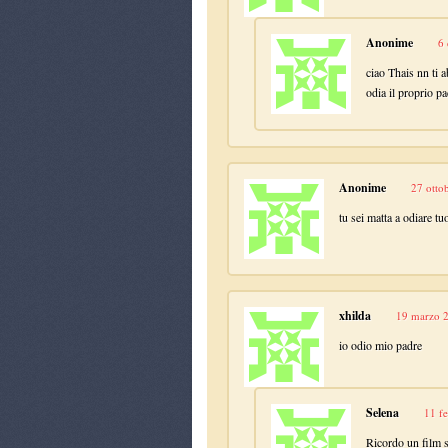
Anonime
6 
ciao Thais nn ti a
odia il proprio p
Anonime
27 otto
tu sei matta a odiare tu
xhilda
19 marzo 2
io odio mio padre
Selena
11 f
Ricordo un film s