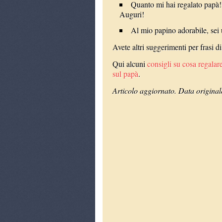
Quanto mi hai regalato papà!
Auguri!
Al mio papino adorabile, sei
Avete altri suggerimenti per frasi d
Qui alcuni
consigli su cosa regalare
sul papà
.
Articolo aggiornato. Data origina