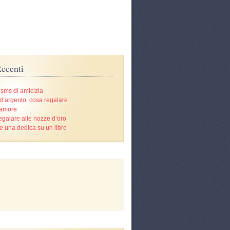
ecenti
 sms di amicizia
d’argento: cosa regalare
’amore
egalare alle nozze d’oro
e una dedica su un libro