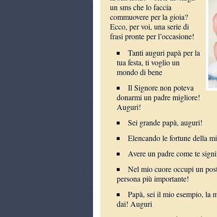
un sms che lo faccia
commuovere per la gioia?
Ecco, per voi, una serie di
frasi pronte per l’occasione!
Tanti auguri papà per la
tua festa, ti voglio un
mondo di bene
Il Signore non poteva
donarmi un padre migliore!
Auguri!
Sei grande papà, auguri!
Elencando le fortune della mia
Avere un padre come te signifi
Nel mio cuore occupi un posto
persona più importante!
Papà, sei il mio esempio, la m
dai! Auguri