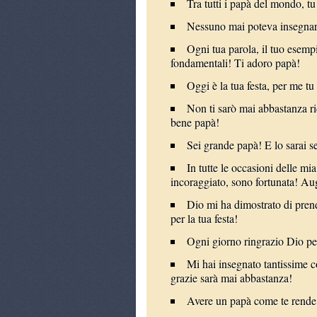
Tra tutti i papà del mondo, tu 
Nessuno mai poteva insegnarmi
Ogni tua parola, il tuo esemp
fondamentali! Ti adoro papà!
Oggi è la tua festa, per me t
Non ti sarò mai abbastanza ri
bene papà!
Sei grande papà! E lo sarai s
In tutte le occasioni delle m
incoraggiato, sono fortunata! Au
Dio mi ha dimostrato di pren
per la tua festa!
Ogni giorno ringrazio Dio pe
Mi hai insegnato tantissime c
grazie sarà mai abbastanza!
Avere un papà come te rende 