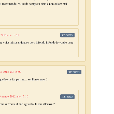
gli raccomandò: “Guarda sempre il cielo e non odiare mai”
!
 2014 alle 10:41
RISPONDI
e volta mi sta antipatico però infondo infondo lo voglio bene
o 2012 alle 15:09
RISPONDI
quello che fai per me… sei il mio eroe :)
9 marzo 2012 alle 15:10
RISPONDI
a mia salvezza, il mio sguardo, la mia alleanza :*