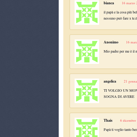
bianca
16 marzo 2
il papà e la cosa più be
nessuno può fare x te.è 
Anonimo
16 marz
Mio padre per me è il 
angelica
21 genna
TI VOLGIO UN MON
SOGNA DI AVERE
Thais
6 dicembre 
Papà ti voglio tanto be