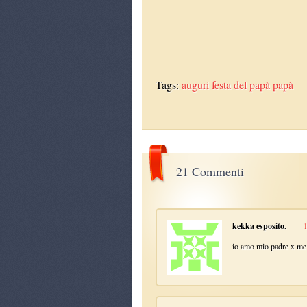
Tags:
auguri
festa del papà
papà
21 Commenti
kekka esposito.
1
io amo mio padre x me e