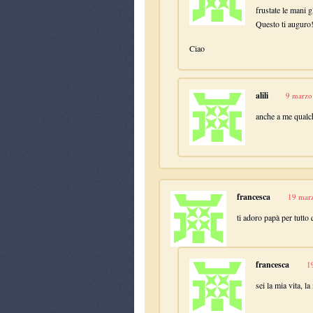
frustate le mani 
Questo ti auguro
Ciao
alili
9 marzo
anche a me qualch
francesca
19 marz
ti adoro papà per tutto 
francesca
1
sei la mia vita, l