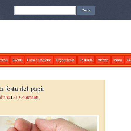
zzati
Eventi
Frasi e Dediche
Organizzare
Festività
Ricette
Moda
Fa
la festa del papà
ediche
|
21 Commenti