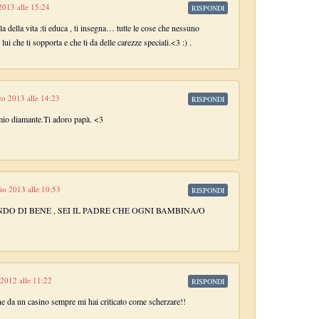
013 alle 15:24
RISPONDI
lla della vita :ti educa , ti insegna… tutte le cose che nessuno
lui che ti sopporta e che ti da delle carezze speciali.<3 :) .
o 2013 alle 14:23
RISPONDI
mio diamante.Ti adoro papà. <3
io 2013 alle 10:53
RISPONDI
DO DI BENE , SEI IL PADRE CHE OGNI BAMBINA/O
2012 alle 11:22
RISPONDI
ne da un casino sempre mi hai criticato come scherzare!!