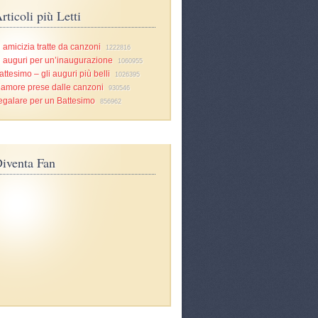
rticoli più Letti
i amicizia tratte da canzoni
1222816
i auguri per un’inaugurazione
1060955
attesimo – gli auguri più belli
1026395
d’amore prese dalle canzoni
930546
egalare per un Battesimo
856962
iventa Fan