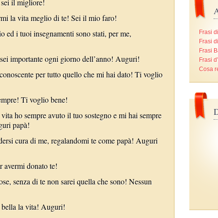
sei il migliore!
A
 la vita meglio di te! Sei il mio faro!
io ed i tuoi insegnamenti sono stati, per me,
Frasi d
Frasi d
Frasi B
u sei importante ogni giorno dell’anno! Auguri!
Frasi 
Cosa r
conoscente per tutto quello che mi hai dato! Ti voglio
empre! Ti voglio bene!
D
ia vita ho sempre avuto il tuo sostegno e mi hai sempre
guri papà!
dersi cura di me, regalandomi te come papà! Auguri
r avermi donato te!
ose, senza di te non sarei quella che sono! Nessun
bella la vita! Auguri!