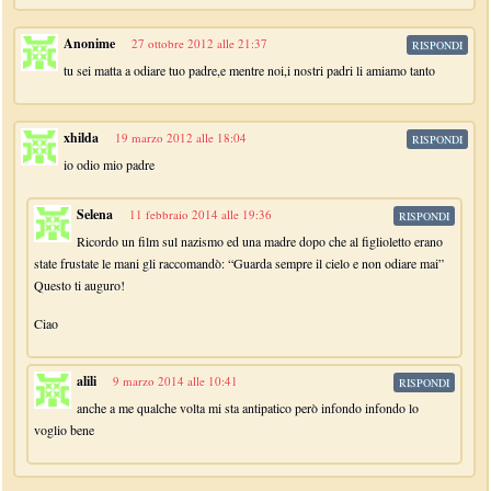
Anonime
27 ottobre 2012 alle 21:37
RISPONDI
tu sei matta a odiare tuo padre,e mentre noi,i nostri padri li amiamo tanto
xhilda
19 marzo 2012 alle 18:04
RISPONDI
io odio mio padre
Selena
11 febbraio 2014 alle 19:36
RISPONDI
Ricordo un film sul nazismo ed una madre dopo che al figlioletto erano
state frustate le mani gli raccomandò: “Guarda sempre il cielo e non odiare mai”
Questo ti auguro!
Ciao
alili
9 marzo 2014 alle 10:41
RISPONDI
anche a me qualche volta mi sta antipatico però infondo infondo lo
voglio bene