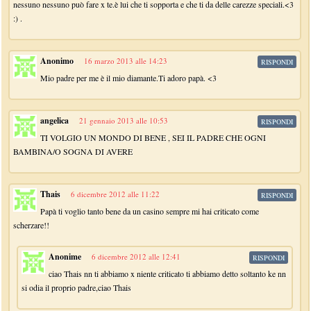
nessuno nessuno può fare x te.è lui che ti sopporta e che ti da delle carezze speciali.<3
:) .
Anonimo
16 marzo 2013 alle 14:23
RISPONDI
Mio padre per me è il mio diamante.Ti adoro papà. <3
angelica
21 gennaio 2013 alle 10:53
RISPONDI
TI VOLGIO UN MONDO DI BENE , SEI IL PADRE CHE OGNI
BAMBINA/O SOGNA DI AVERE
Thais
6 dicembre 2012 alle 11:22
RISPONDI
Papà ti voglio tanto bene da un casino sempre mi hai criticato come
scherzare!!
Anonime
6 dicembre 2012 alle 12:41
RISPONDI
ciao Thais nn ti abbiamo x niente criticato ti abbiamo detto soltanto ke nn
si odia il proprio padre,ciao Thais