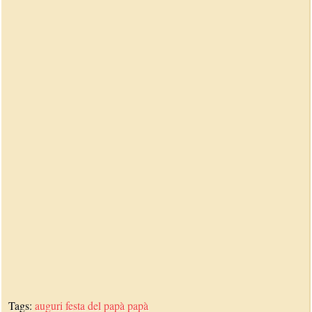
Tags:
auguri
festa del papà
papà