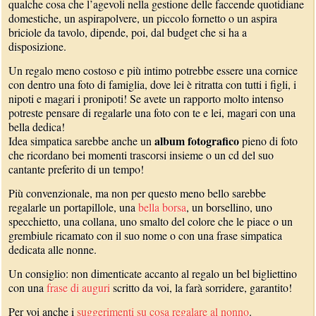
qualche cosa che l’agevoli nella gestione delle faccende quotidiane
domestiche, un aspirapolvere, un piccolo fornetto o un aspira
briciole da tavolo, dipende, poi, dal budget che si ha a
disposizione.
Un regalo meno costoso e più intimo potrebbe essere una cornice
con dentro una foto di famiglia, dove lei è ritratta con tutti i figli, i
nipoti e magari i pronipoti! Se avete un rapporto molto intenso
potreste pensare di regalarle una foto con te e lei, magari con una
bella dedica!
album fotografico
Idea simpatica sarebbe anche un
pieno di foto
che ricordano bei momenti trascorsi insieme o un cd del suo
cantante preferito di un tempo!
Più convenzionale, ma non per questo meno bello sarebbe
regalarle un portapillole, una
bella borsa
, un borsellino, uno
specchietto, una collana, uno smalto del colore che le piace o un
grembiule ricamato con il suo nome o con una frase simpatica
dedicata alle nonne.
Un consiglio: non dimenticate accanto al regalo un bel bigliettino
con una
frase di auguri
scritto da voi, la farà sorridere, garantito!
Per voi anche i
suggerimenti su cosa regalare al nonno
.