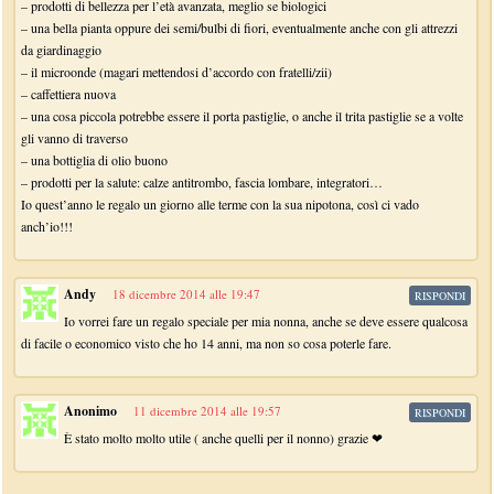
– prodotti di bellezza per l’età avanzata, meglio se biologici
– una bella pianta oppure dei semi/bulbi di fiori, eventualmente anche con gli attrezzi
da giardinaggio
– il microonde (magari mettendosi d’accordo con fratelli/zii)
– caffettiera nuova
– una cosa piccola potrebbe essere il porta pastiglie, o anche il trita pastiglie se a volte
gli vanno di traverso
– una bottiglia di olio buono
– prodotti per la salute: calze antitrombo, fascia lombare, integratori…
Io quest’anno le regalo un giorno alle terme con la sua nipotona, così ci vado
anch’io!!!
Andy
18 dicembre 2014 alle 19:47
RISPONDI
Io vorrei fare un regalo speciale per mia nonna, anche se deve essere qualcosa
di facile o economico visto che ho 14 anni, ma non so cosa poterle fare.
Anonimo
11 dicembre 2014 alle 19:57
RISPONDI
È stato molto molto utile ( anche quelli per il nonno) grazie ❤