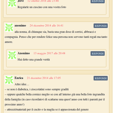
Juve
12 ottobre 2016 alle 23:48
RISPONDI
Regalarle un cuscino con una vostra foto
anonimo
24 dicembre 2014 alle 16:41
RISPONDI
alla nonna, di chiunque sia, basta una gran dose di sorrisi, abbracci e
compagnia. Penso che per rendere felice una persona non servono tanti regali ma tanto
amore.
Anonimo
13 maggio 2017 alle 20:48
RISPONDI
Hai detto una grande verità
Enrica
21 dicembre 2014 alle 17:05
RISPONDI
Altre idee…
– se non è diabetica, i cioccolatini sono sempre graditi
– oppure qualche bella cornice meglio se con all’interno già una bella foto ingrandita
della famiglia (in caso ricordatevi di scattarne una quest’anno con tutti i parenti per il
prossimo anno!)
– attrezzi/materiali per il cucito o la maglia se è appassionata del genere