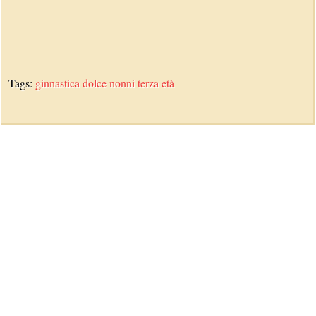
Tags:
ginnastica dolce
nonni
terza età