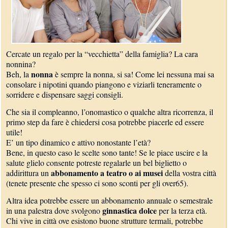
Cercate un regalo per la “vecchietta” della famiglia? La cara
nonnina?
nonna
Beh, la
è sempre la nonna, si sa! Come lei nessuna mai sa
consolare i nipotini quando piangono e viziarli teneramente o
sorridere e dispensare saggi consigli.
Che sia il compleanno, l’onomastico o qualche altra ricorrenza, il
primo step da fare è chiedersi cosa potrebbe piacerle ed essere
utile!
E’ un tipo dinamico e attivo nonostante l’età?
Bene, in questo caso le scelte sono tante! Se le piace uscire e la
salute glielo consente potreste regalarle un bel biglietto o
abbonamento a teatro o ai musei
addirittura un
della vostra città
(tenete presente che spesso ci sono sconti per gli over65).
Altra idea potrebbe essere un abbonamento annuale o semestrale
ginnastica dolce
in una palestra dove svolgono
per la terza età.
Chi vive in città ove esistono buone strutture termali, potrebbe