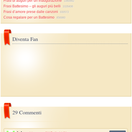
Frasi di auguri per un’inaugurazione
1060992
Frasi Battesimo – gli auguri più belli
1026406
Frasi d’amore prese dalle canzoni
930572
Cosa regalare per un Battesimo
856980
Diventa Fan
29 Commenti