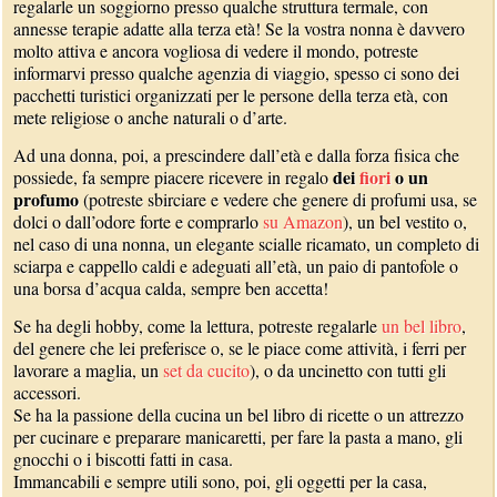
regalarle un soggiorno presso qualche struttura termale, con
annesse terapie adatte alla terza età! Se la vostra nonna è davvero
molto attiva e ancora vogliosa di vedere il mondo, potreste
informarvi presso qualche agenzia di viaggio, spesso ci sono dei
pacchetti turistici organizzati per le persone della terza età, con
mete religiose o anche naturali o d’arte.
Ad una donna, poi, a prescindere dall’età e dalla forza fisica che
dei
fiori
o un
possiede, fa sempre piacere ricevere in regalo
profumo
(potreste sbirciare e vedere che genere di profumi usa, se
dolci o dall’odore forte e comprarlo
su Amazon
), un bel vestito o,
nel caso di una nonna, un elegante scialle ricamato, un completo di
sciarpa e cappello caldi e adeguati all’età, un paio di pantofole o
una borsa d’acqua calda, sempre ben accetta!
Se ha degli hobby, come la lettura, potreste regalarle
un bel libro
,
del genere che lei preferisce o, se le piace come attività, i ferri per
lavorare a maglia, un
set da cucito
), o da uncinetto con tutti gli
accessori.
Se ha la passione della cucina un bel libro di ricette o un attrezzo
per cucinare e preparare manicaretti, per fare la pasta a mano, gli
gnocchi o i biscotti fatti in casa.
Immancabili e sempre utili sono, poi, gli oggetti per la casa,