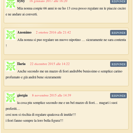
byby
16 gennaio 2017 alle 16:20
RISPONDI
Mia nonna conpie 66 anni io ne ho 13 cosa posso regalare nn le piaccie cucire
e ne andare ai converti.
Anonimo
2 ottobre 2016 alle 21:42
RISPONDI
Alla nonna si puo regalare un nuovo nipotino … sicuramente ne sara contenta
!
Ilaria
22 dicembre 2015 alle 14:22
RISPONDI
Anche secondo me un mazzo di fiori andrebbe benissimo e semplice carino
profumato e già andrá bene sicuramente
giorgia
8 novembre 2015 alle 14:39
RISPONDI
la cosa piu semplice secondo me e un bel mazzo di fiori… magari i suoi
preferiti…
cosi non si rischia di regalare qualcosa di inutile!!!
i fiori fanno sempre la loro bella figura!!!