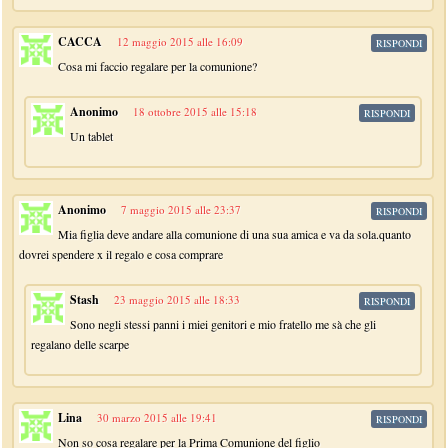
CACCA
12 maggio 2015 alle 16:09
RISPONDI
Cosa mi faccio regalare per la comunione?
Anonimo
18 ottobre 2015 alle 15:18
RISPONDI
Un tablet
Anonimo
7 maggio 2015 alle 23:37
RISPONDI
Mia figlia deve andare alla comunione di una sua amica e va da sola.quanto
dovrei spendere x il regalo e cosa comprare
Stash
23 maggio 2015 alle 18:33
RISPONDI
Sono negli stessi panni i miei genitori e mio fratello me sà che gli
regalano delle scarpe
Lina
30 marzo 2015 alle 19:41
RISPONDI
Non so cosa regalare per la Prima Comunione del figlio