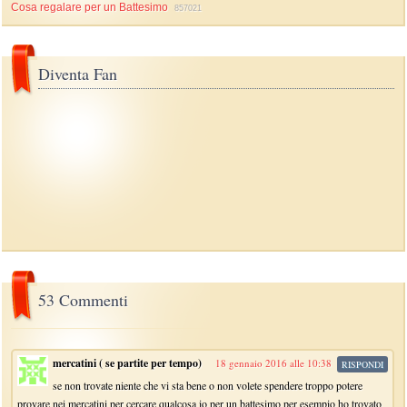
Cosa regalare per un Battesimo
857021
Diventa Fan
53 Commenti
mercatini ( se partite per tempo)
18 gennaio 2016 alle 10:38
RISPONDI
se non trovate niente che vi sta bene o non volete spendere troppo potere
provare nei mercatini per cercare qualcosa io per un battesimo per esempio ho trovato