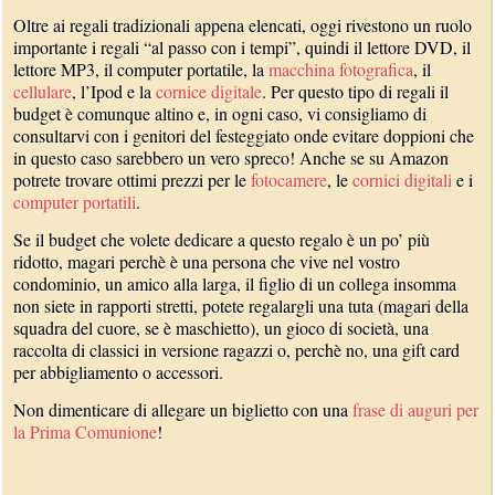
Oltre ai regali tradizionali appena elencati, oggi rivestono un ruolo
importante i regali “al passo con i tempi”, quindi il lettore DVD, il
lettore MP3, il computer portatile, la
macchina fotografica
, il
cellulare
, l’Ipod e la
cornice digitale
. Per questo tipo di regali il
budget è comunque altino e, in ogni caso, vi consigliamo di
consultarvi con i genitori del festeggiato onde evitare doppioni che
in questo caso sarebbero un vero spreco! Anche se su Amazon
potrete trovare ottimi prezzi per le
fotocamere
, le
cornici digitali
e i
computer portatili
.
Se il budget che volete dedicare a questo regalo è un po’ più
ridotto, magari perchè è una persona che vive nel vostro
condominio, un amico alla larga, il figlio di un collega insomma
non siete in rapporti stretti, potete regalargli una tuta (magari della
squadra del cuore, se è maschietto), un gioco di società, una
raccolta di classici in versione ragazzi o, perchè no, una gift card
per abbigliamento o accessori.
Non dimenticare di allegare un biglietto con una
frase di auguri per
la Prima Comunione
!