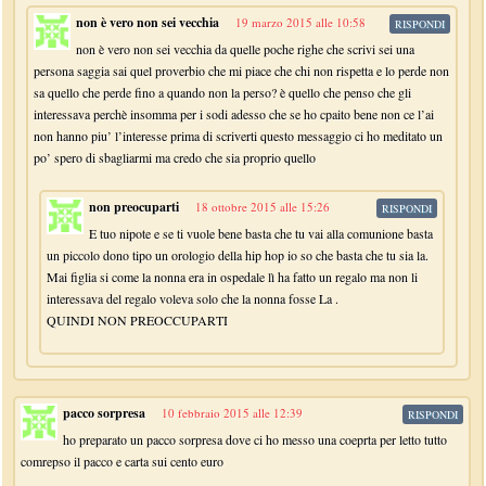
non è vero non sei vecchia
19 marzo 2015 alle 10:58
RISPONDI
non è vero non sei vecchia da quelle poche righe che scrivi sei una
persona saggia sai quel proverbio che mi piace che chi non rispetta e lo perde non
sa quello che perde fino a quando non la perso? è quello che penso che gli
interessava perchè insomma per i sodi adesso che se ho cpaito bene non ce l’ai
non hanno piu’ l’interesse prima di scriverti questo messaggio ci ho meditato un
po’ spero di sbagliarmi ma credo che sia proprio quello
non preocuparti
18 ottobre 2015 alle 15:26
RISPONDI
E tuo nipote e se ti vuole bene basta che tu vai alla comunione basta
un piccolo dono tipo un orologio della hip hop io so che basta che tu sia la.
Mai figlia si come la nonna era in ospedale lì ha fatto un regalo ma non li
interessava del regalo voleva solo che la nonna fosse La .
QUINDI NON PREOCCUPARTI
pacco sorpresa
10 febbraio 2015 alle 12:39
RISPONDI
ho preparato un pacco sorpresa dove ci ho messo una coeprta per letto tutto
comrepso il pacco e carta sui cento euro