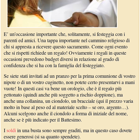
E’ un’occasione importante che, solitamente, si festeggia con i
parenti ed amici. Una tappa importante nel cammino religioso di
chi si appresta a ricevere questo sacramento. Come ogni evento
che si rispetti richiede un regalo! Ovviamente i regali in queste
occasioni prevedono budget diversi in relazione al grado di
confidenza che si ha con la famiglia del festeggiato.
Se siete stati invitati ad un pranzo per la prima comunione di vostro
nipote o di un vostro cuginetto, non potete certo presentarvi a mani
vuote! In questi casi va bene un orologio, che è il regalo più
gettonato (quindi anche più soggetto a rischio doppione), ma
anche una collanina, un ciondolo, un bracciale (qui il prezzo varia
molto in base al peso ed al materiale scelto – se oro, argento…).
Alcuni scelgono anche il ciondolo a forma di iniziale del nome,
anche se è più indicato per il Battesimo.
I
soldi
in una busta sono sempre graditi, ma in questo caso dovete
essere generosi (si sa quanto spendete).