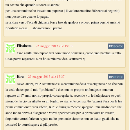
un cosino che quando si tocca si suona;
per una comunione ho trovato un pupazzo ( il vaolore era oltre 200 euro al negozio)
non posso dire quanto lo pagato
se andate verso l’ora di chiusura forse trovate qualcosa o poco prima perchè anzichè
riportarlo a casa ….abbaseranno il prezzo
Elisabetta
25 maggio 2015 alle 19:10
RISPONDI
Ciao a tutti, mio nipote farà comunione domenica,,come tanti bambini a tutto.
Cosa potrei regalarci? Non ho la minima idea. Aiutatemi :(
Kiru
25 maggio 2015 alle 17:37
RISPONDI
salve. allora, tra 2 settimane c’è la comunione della mia cuginetta e so che non
la vedo da tempo. il mio “problema” è che non ho proprio un budget e sono un
ragazzo di 17 anni, non so proprio cosa regalarle. secondo voi le farà piacere se quel
giorno le faccio un ritratto su un foglio, ovviamente con scritto “auguri Sara per la tua
prima comunione” “con affetto, Kiru e famiglia”? come spiegare.. mia madre dice che
sono molto bravo a disegnare e vorrei sperimentare per la prima volta un ritratto,
dopotutto vorrei farle un regalo molto personale siccome non so i suoi gusti. che ne
pensate? lo vorrei sapere al più presto.