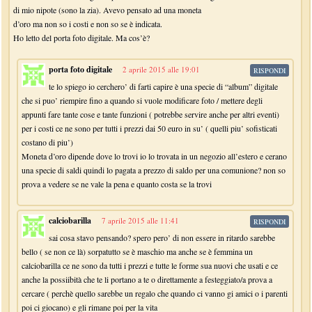
di mio nipote (sono la zia). Avevo pensato ad una moneta
d’oro ma non so i costi e non so se è indicata.
Ho letto del porta foto digitale. Ma cos’è?
porta foto digitale
2 aprile 2015 alle 19:01
RISPONDI
te lo spiego io cerchero’ di farti capire è una specie di “album” digitale
che si puo’ riempire fino a quando si vuole modificare foto / mettere degli
appunti fare tante cose e tante funzioni ( potrebbe servire anche per altri eventi)
per i costi ce ne sono per tutti i prezzi dai 50 euro in su’ ( quelli piu’ sofisticati
costano di piu’)
Moneta d’oro dipende dove lo trovi io lo trovata in un negozio all’estero e cerano
una specie di saldi quindi lo pagata a prezzo di saldo per una comunione? non so
prova a vedere se ne vale la pena e quanto costa se la trovi
calciobarilla
7 aprile 2015 alle 11:41
RISPONDI
sai cosa stavo pensando? spero pero’ di non essere in ritardo sarebbe
bello ( se non ce là) sorpatutto se è maschio ma anche se è femmina un
calciobarilla ce ne sono da tutti i prezzi e tutte le forme sua nuovi che usati e ce
anche la possiibità che te li portano a te o direttamente a festeggiato/a prova a
cercare ( perchè quello sarebbe un regalo che quando ci vanno gi amici o i parenti
poi ci giocano) e gli rimane poi per la vita