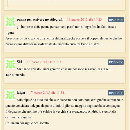
penna per scrivere no stilograf.
19 marzo 2015 alle 10:25
RISPONDI
gli ho preso delle penne per scrivere pero’ non stilografica ha fatto la sua
figura
Avevo pero’ visto anche una penna stilografica che costava il doppio di quello che ho
preso io una differenza sostanziale di duecento euro tra l’uno e t’altra
Sisi
17 marzo 2015 alle 21:05
RISPONDI
Mi hanno chiesto i miei genitori cosa mi possono regalare : tra la wii
Tale o intendo
luigia
17 marzo 2015 alle 11:34
RISPONDI
Mio nipote ha tutto ciò che a te elencato non solo non sarò gradita al pranzo in
quanto considera indegna da parte di mio figlio e.a maggior ragione dalla compagna.
Indegna perché non ho più soldi e la vecchia sta avanzando. Andrò, lo stesso alla
cerimonia religiosa
Chi ha un consigli è ben accetto