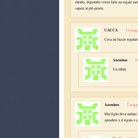
ritratto, dopotutto vorrei farle un regalo m
sapere al più presto.
CACCA
12 magg
Cosa mi faccio regalar
Anonimo
1
Un tablet
Anonimo
7 maggi
Mia figlia deve andare
spendere x il regalo e