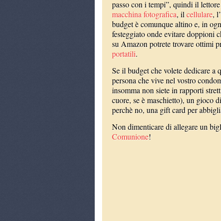
passo con i tempi”, quindi il lettor
macchina fotografica
, il
cellulare
, 
budget è comunque altino e, in ogni
festeggiato onde evitare doppioni 
su Amazon potrete trovare ottimi p
portatili
.
Se il budget che volete dedicare a 
persona che vive nel vostro condomin
insomma non siete in rapporti strett
cuore, se è maschietto), un gioco di 
perchè no, una gift card per abbigl
Non dimenticare di allegare un big
Comunione
!