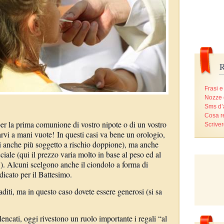
R
Frasi e
Nozze 
Sms d
Cosa r
 per la prima comunione di vostro nipote o di un vostro
Scriver
arvi a mani vuote! In questi casi va bene un orologio,
di anche più soggetto a rischio doppione), ma anche
iale (qui il prezzo varia molto in base al peso ed al
). Alcuni scelgono anche il ciondolo a forma di
dicato per il Battesimo.
iti, ma in questo caso dovete essere generosi (si sa
lencati, oggi rivestono un ruolo importante i regali “al