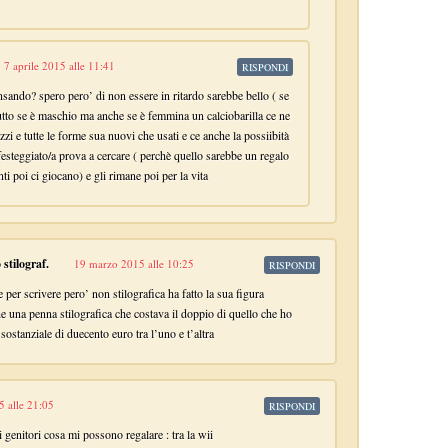
7 aprile 2015 alle 11:41
RISPONDI
nsando? spero pero’ di non essere in ritardo sarebbe bello ( se
utto se è maschio ma anche se è femmina un calciobarilla ce ne
ezzi e tutte le forme sua nuovi che usati e ce anche la possiibità
 festeggiato/a prova a cercare ( perchè quello sarebbe un regalo
i poi ci giocano) e gli rimane poi per la vita
stilograf.
19 marzo 2015 alle 10:25
RISPONDI
 per scrivere pero’ non stilografica ha fatto la sua figura
 una penna stilografica che costava il doppio di quello che ho
sostanziale di duecento euro tra l’uno e t’altra
 alle 21:05
RISPONDI
 genitori cosa mi possono regalare : tra la wii