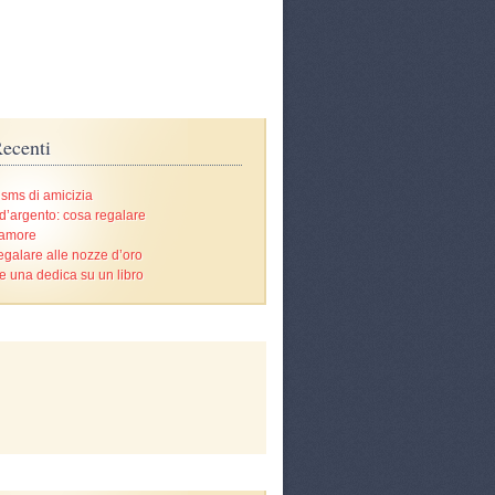
ecenti
 sms di amicizia
d’argento: cosa regalare
’amore
egalare alle nozze d’oro
e una dedica su un libro