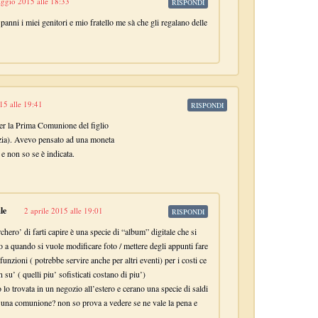
ggio 2015 alle 18:33
RISPONDI
panni i miei genitori e mio fratello me sà che gli regalano delle
5 alle 19:41
RISPONDI
er la Prima Comunione del figlio
 zia). Avevo pensato ad una moneta
 e non so se è indicata.
le
2 aprile 2015 alle 19:01
RISPONDI
rchero’ di farti capire è una specie di “album” digitale che si
o a quando si vuole modificare foto / mettere degli appunti fare
 funzioni ( potrebbe servire anche per altri eventi) per i costi ce
n su’ ( quelli piu’ sofisticati costano di piu’)
lo trovata in un negozio all’estero e cerano una specie di saldi
r una comunione? non so prova a vedere se ne vale la pena e