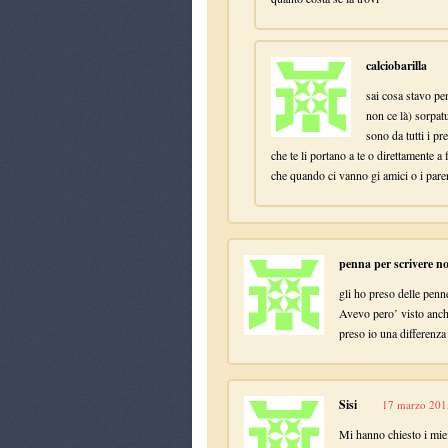
calciobarilla
sai cosa stavo pe
non ce là) sorpat
sono da tutti i pr
che te li portano a te o direttamente a
che quando ci vanno gi amici o i parent
penna per scrivere no 
gli ho preso delle penne
Avevo pero’ visto anche
preso io una differenza 
Sisi
17 marzo 2015
Mi hanno chiesto i miei