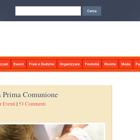
zzati
Eventi
Frasi e Dediche
Organizzare
Festività
Ricette
Moda
Fa
la Prima Comunione
r Eventi
|
53 Commenti