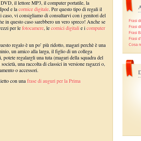
e DVD, il lettore MP3, il computer portatile, la
A
l’Ipod e la
cornice digitale
. Per questo tipo di regali il
 caso, vi consigliamo di consultarvi con i genitori del
che in questo caso sarebbero un vero spreco! Anche se
Frasi d
rezzi per le
fotocamere
, le
cornici digitali
e i
computer
Frasi d
Frasi B
Frasi 
questo regalo è un po’ più ridotto, magari perchè è una
Cosa r
io, un amico alla larga, il figlio di un collega
i, potete regalargli una tuta (magari della squadra del
società, una raccolta di classici in versione ragazzi o,
iamento o accessori.
D
lietto con una
frase di auguri per la Prima