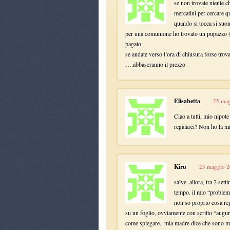
se non trovate niente c
mercatini per cercare 
quando si tocca si suon
per una comunione ho trovato un pupazzo ( 
pagato
se andate verso l’ora di chiusura forse trov
….abbaseranno il prezzo
Elisabetta
25 mag
Ciao a tutti, mio nipot
regalarci? Non ho la mi
Kiru
25 maggio 2
salve. allora, tra 2 se
tempo. il mio “problem
non so proprio cosa rega
su un foglio, ovviamente con scritto “augur
come spiegare.. mia madre dice che sono mo