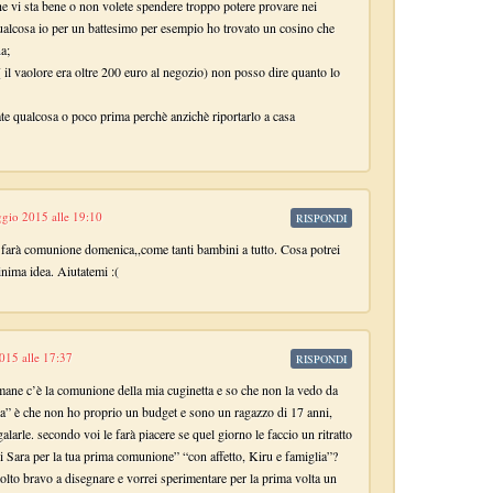
he vi sta bene o non volete spendere troppo potere provare nei
qualcosa io per un battesimo per esempio ho trovato un cosino che
a;
il vaolore era oltre 200 euro al negozio) non posso dire quanto lo
ate qualcosa o poco prima perchè anzichè riportarlo a casa
gio 2015 alle 19:10
RISPONDI
e farà comunione domenica,,come tanti bambini a tutto. Cosa potrei
nima idea. Aiutatemi :(
015 alle 17:37
RISPONDI
ttimane c’è la comunione della mia cuginetta e so che non la vedo da
a” è che non ho proprio un budget e sono un ragazzo di 17 anni,
larle. secondo voi le farà piacere se quel giorno le faccio un ritratto
i Sara per la tua prima comunione” “con affetto, Kiru e famiglia”?
lto bravo a disegnare e vorrei sperimentare per la prima volta un