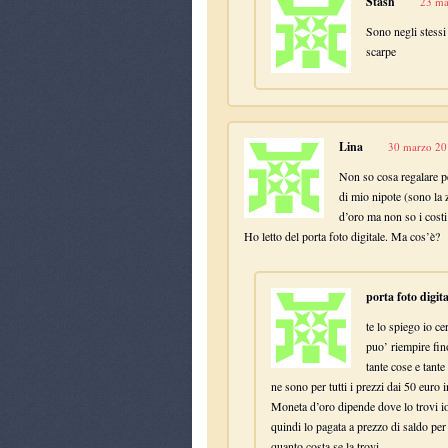
Stash
23 ma
Sono negli stessi 
scarpe
Lina
30 marzo 201
Non so cosa regalare p
di mio nipote (sono la
d’oro ma non so i costi
Ho letto del porta foto digitale. Ma cos’è?
porta foto digita
te lo spiego io ce
puo’ riempire fin
tante cose e tante
ne sono per tutti i prezzi dai 50 euro i
Moneta d’oro dipende dove lo trovi io 
quindi lo pagata a prezzo di saldo pe
quanto costa se la trovi