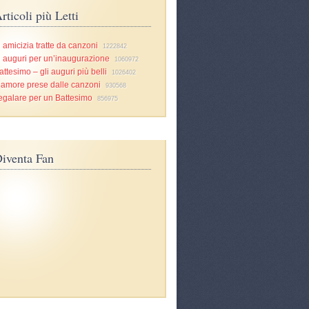
rticoli più Letti
i amicizia tratte da canzoni
1222842
i auguri per un’inaugurazione
1060972
attesimo – gli auguri più belli
1026402
d’amore prese dalle canzoni
930568
egalare per un Battesimo
856975
iventa Fan