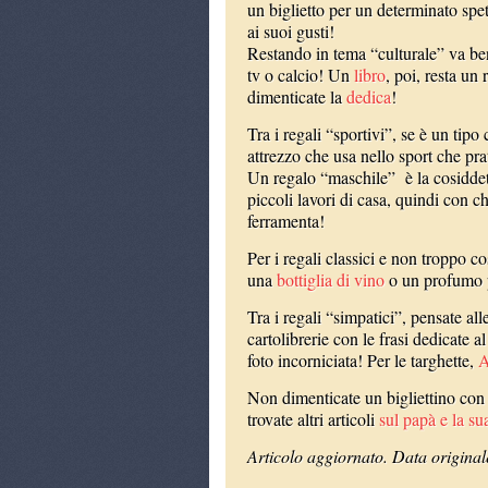
un biglietto per un determinato spe
ai suoi gusti!
Restando in tema “culturale” va b
tv o calcio! Un
libro
, poi, resta un
dimenticate la
dedica
!
Tra i regali “sportivi”, se è un tipo
attrezzo che usa nello sport che pra
Un regalo “maschile” è la cosiddetta
piccoli lavori di casa, quindi con c
ferramenta!
Per i regali classici e non troppo c
una
bottiglia di vino
o un profumo p
Tra i regali “simpatici”, pensate all
cartolibrerie con le frasi dedicate 
foto incorniciata! Per le targhette,
A
Non dimenticate un bigliettino co
trovate altri articoli
sul papà e la sua
Articolo aggiornato. Data origina