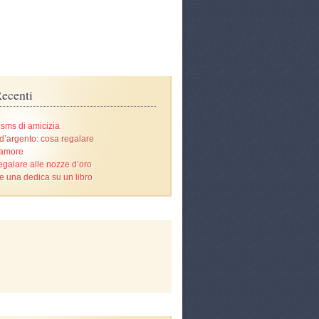
ecenti
 sms di amicizia
d’argento: cosa regalare
’amore
egalare alle nozze d’oro
e una dedica su un libro