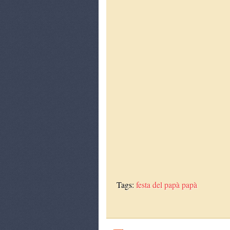
Tags:
festa del papà
papà