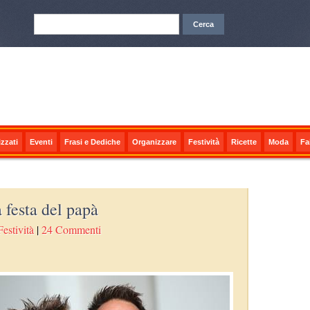
zzati
Eventi
Frasi e Dediche
Organizzare
Festività
Ricette
Moda
Fa
 festa del papà
Festività
|
24 Commenti