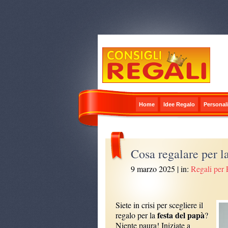
Home
Idee Regalo
Personali
Cosa regalare per la
9 marzo 2025
| in:
Regali per 
Siete in crisi per scegliere il
festa del papà
regalo per la
?
Niente paura! Iniziate a