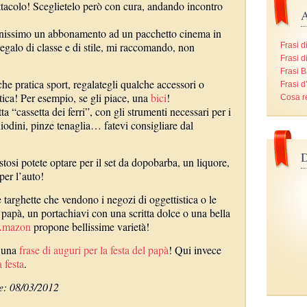
ttacolo! Sceglietelo però con cura, andando incontro
A
enissimo un abbonamento ad un pacchetto cinema in
 regalo di classe e di stile, mi raccomando, non
Frasi d
Frasi d
Frasi B
 che pratica sport, regalategli qualche accessori o
Frasi 
tica! Per esempio, se gli piace, una
bici
!
Cosa r
 “cassetta dei ferri”, con gli strumenti necessari per i
hiodini, pinze tenaglia… fatevi consigliare dal
D
ostosi potete optare per il set da dopobarba, un liquore,
er l’auto!
e targhette che vendono i negozi di oggettistica o le
al papà, un portachiavi con una scritta dolce o una bella
mazon
propone bellissime varietà!
n una
frase di auguri per la festa del papà
! Qui invece
 festa
.
le: 08/03/2012