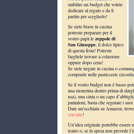
stabilire un budget che volete
dedicare al regalo e da lì
partite per sceglierlo!
Se siete brave in cucina
potreste preparare per il
zeppole di
vostro papà le
San Giuseppe
, il dolce tipico
di questa festa! Potreste
fargliele trovare a colazione
oppure dopo cena!
Se siete negate in cucina o comunqu
comprarle nelle pasticcerie (ricorda
Se il vostro budget non è basso potr
una monetina dentro prima di dargl
usa), una cinta o un capo d’abbigli
pantaloni, basta che seguiate i suoi 
Date un’occhiata su Amazon, trover
cravatte
!
Un’idea originale potrebbe essere 
teatro o, se la spesa non prevede 