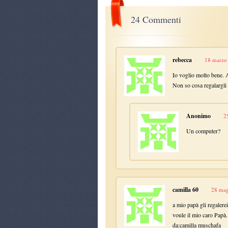
24 Commenti
rebecca
18 marzo 
Io voglio molto bene. 
Non so cosa regalargli
Anonimo
2
Un computer?
camilla 60
28 mag
a mio papà gli regalere
voule il mio caro Papà.
da:camilla muschafa