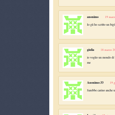
anonimo
19 marz
Io gli ho scritto un big
giulia
18 marzo 20
io voglio un mondo di b
me
Anonimo:33
19 g
Sarebbe carino anche un