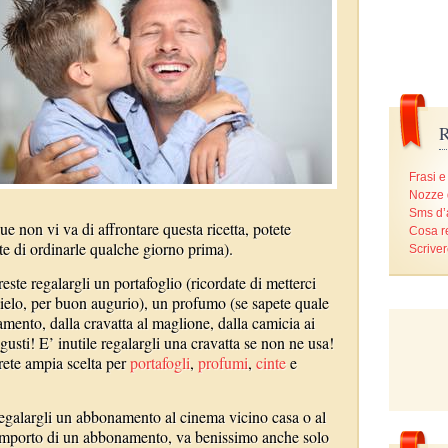
R
Frasi e
Nozze 
Sms d
e non vi va di affrontare questa ricetta, potete
Cosa r
te di ordinarle qualche giorno prima).
Scriver
este regalargli un portafoglio (ricordate di metterci
ielo, per buon augurio), un profumo (se sapete quale
amento, dalla cravatta al maglione, dalla camicia ai
gusti! E’ inutile regalargli una cravatta se non ne usa!
ete ampia scelta per
portafogli
,
profumi
,
cinte
e
regalargli un abbonamento al cinema vicino casa o al
l’importo di un abbonamento, va benissimo anche solo