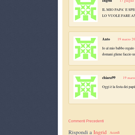
Ingrid
17 giugno 
IL MIO PAPA’ E SP
LO VUOLE FARE A
Anto
19 marzo 20
Io al mio babbo regal
domani gliene faccio u
chiara99
19 marzo
Oggi è la festa dei papà
Commenti Precedenti
Rispondi a
Ingrid
Accedi