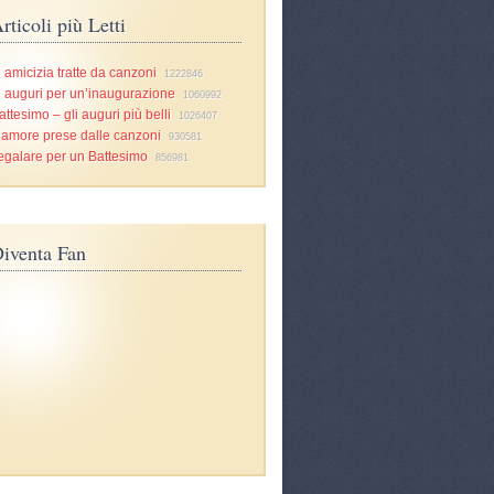
rticoli più Letti
i amicizia tratte da canzoni
1222846
i auguri per un’inaugurazione
1060992
attesimo – gli auguri più belli
1026407
d’amore prese dalle canzoni
930581
egalare per un Battesimo
856981
iventa Fan