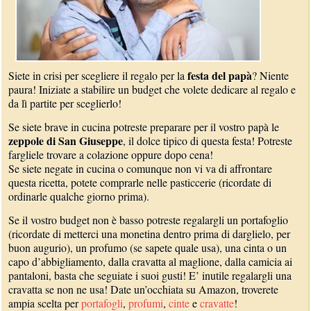
festa del papà
Siete in crisi per scegliere il regalo per la
? Niente
paura! Iniziate a stabilire un budget che volete dedicare al regalo e
da lì partite per sceglierlo!
Se siete brave in cucina potreste preparare per il vostro papà le
zeppole di San Giuseppe
, il dolce tipico di questa festa! Potreste
fargliele trovare a colazione oppure dopo cena!
Se siete negate in cucina o comunque non vi va di affrontare
questa ricetta, potete comprarle nelle pasticcerie (ricordate di
ordinarle qualche giorno prima).
Se il vostro budget non è basso potreste regalargli un portafoglio
(ricordate di metterci una monetina dentro prima di darglielo, per
buon augurio), un profumo (se sapete quale usa), una cinta o un
capo d’abbigliamento, dalla cravatta al maglione, dalla camicia ai
pantaloni, basta che seguiate i suoi gusti! E’ inutile regalargli una
cravatta se non ne usa! Date un’occhiata su Amazon, troverete
ampia scelta per
portafogli
,
profumi
,
cinte
e
cravatte
!