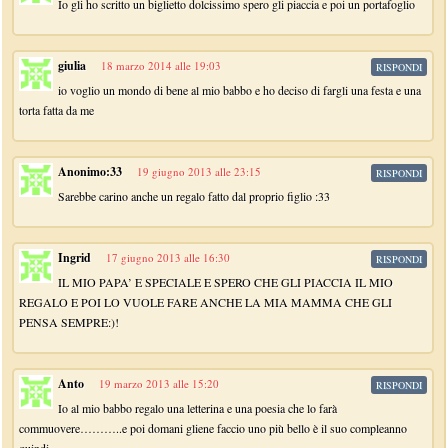
Io gli ho scritto un biglietto dolcissimo spero gli piaccia e poi un portafoglio
giulia
18 marzo 2014 alle 19:03
RISPONDI
io voglio un mondo di bene al mio babbo e ho deciso di fargli una festa e una
torta fatta da me
Anonimo:33
19 giugno 2013 alle 23:15
RISPONDI
Sarebbe carino anche un regalo fatto dal proprio figlio :33
Ingrid
17 giugno 2013 alle 16:30
RISPONDI
IL MIO PAPA’ E SPECIALE E SPERO CHE GLI PIACCIA IL MIO
REGALO E POI LO VUOLE FARE ANCHE LA MIA MAMMA CHE GLI
PENSA SEMPRE:)!
Anto
19 marzo 2013 alle 15:20
RISPONDI
Io al mio babbo regalo una letterina e una poesia che lo farà
commuovere………..e poi domani gliene faccio uno più bello è il suo compleanno