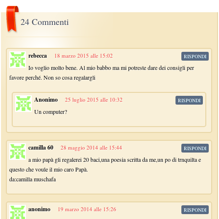
24 Commenti
rebecca
18 marzo 2015 alle 15:02
RISPONDI
Io voglio molto bene. Al mio babbo ma mi potreste dare dei consigli per
favore perché. Non so cosa regalargli
Anonimo
25 luglio 2015 alle 10:32
RISPONDI
Un computer?
camilla 60
28 maggio 2014 alle 15:44
RISPONDI
a mio papà gli regalerei 20 baci,una poesia scritta da me,un po di trnquilta e
questo che voule il mio caro Papà.
da:camilla muschafa
anonimo
19 marzo 2014 alle 15:26
RISPONDI