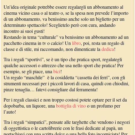
Un’idea originale potrebbe essere regalargli un abbonamento al
cinema vicino casa o al teatro o, se la spesa non prevede l’importo
di un abbonamento, va benissimo anche solo un biglietto per un
determinato spettacolo! Sceglietelo però con cura, andando
incontro ai suoi gusti!
Restando in tema “culturale” va benissimo un abbonamento ad un
pacchetto cinema in tv o calcio! Un
libro
, poi, resta un regalo di
classe e di stile, mi raccomando, non dimenticate la
dedica
!
Tra i regali “sportivi”, se è un tipo che pratica sport, regalategli
qualche accessori o attrezzo che usa nello sport che pratica! Per
esempio, se gli piace, una
bici
!
Un regalo “maschile” è la cosiddetta “cassetta dei ferri”, con gli
strumenti necessari per i piccoli lavori di casa, quindi con chiodini,
pinze tenaglia… fatevi consigliare dal ferramenta!
Per i regali classici e non troppo costosi potete optare per il set da
dopobarba, un liquore, una
bottiglia di vino
o un profumo per
l’auto!
Tra i regali “simpatici”, pensate alle targhette che vendono i negozi
di oggettistica o le cartolibrerie con le frasi dedicate al papà, un
portachiavi con una scritta dolce o una bella foto incorniciata! Per