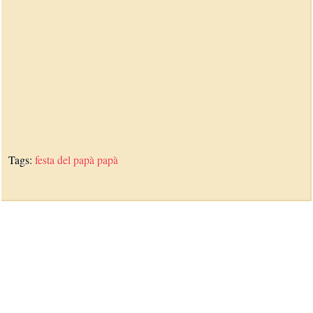
Tags:
festa del papà
papà