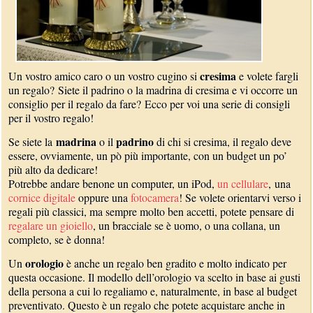
cresima
Un vostro amico caro o un vostro cugino si
e volete fargli
un regalo? Siete il padrino o la madrina di cresima e vi occorre un
consiglio per il regalo da fare? Ecco per voi una serie di consigli
per il vostro regalo!
madrina
padrino
Se siete la
o il
di chi si cresima, il regalo deve
essere, ovviamente, un pò più importante, con un budget un po’
più alto da dedicare!
Potrebbe andare benone un computer, un iPod,
un cellulare
, una
cornice digitale
oppure una
fotocamera
! Se volete orientarvi verso i
regali più classici, ma sempre molto ben accetti, potete pensare di
regalare un gioiello
, un bracciale se è uomo, o una collana, un
completo, se è donna!
orologio
Un
è anche un regalo ben gradito e molto indicato per
questa occasione. Il modello dell’orologio va scelto in base ai gusti
della persona a cui lo regaliamo e, naturalmente, in base al budget
preventivato. Questo è un regalo che potete acquistare anche in