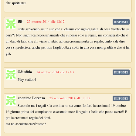
che spirituale?
BB
25 ottobre 2014 alle 12:12
RISPONDI
State scrivendo su un sito che si chiama consigli-regali.it, di cosa volete che si
parli?? Non significa necessariamente che si pensi solo ai regali, ma considerato che è
un dato di fatto che chi viene invitato ad una cresima porta un regalo, tanto vale dire
cosa si preferisce, anche per non fargli buttare soldi in una cosa non gradita o che si ha
già.
Odi sfido
14 ottobre 2014 alle 17:03
RISPONDI
Play station4
anonimo Lorenza
25 settembre 2014 alle 11:02
RISPONDI
Secondo me i regali x la cresima nn servono. Io farò la cresima il 19 ottobre
16 giorno prima del compleanno e secondo me e il regalo + bello che possa avere!! E
poi la cresima ti regala dei doni.
ma nn ascoltate catechismo?