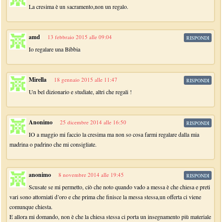
La cresima è un sacramento,non un regalo.
amd
13 febbraio 2015 alle 09:04
RISPONDI
Io regalare una Bibbia
Mirella
18 gennaio 2015 alle 11:47
RISPONDI
Un bel dizionario e studiate, altri che regali !
Anonimo
25 dicembre 2014 alle 16:50
RISPONDI
IO a maggio mi faccio la cresima ma non so cosa farmi regalare dalla mia
madrina o padrino che mi consigliate.
anonimo
8 novembre 2014 alle 19:45
RISPONDI
Scusate se mi permetto, ciò che noto quando vado a messa è che chiesa e preti
vari sono attorniati d’oro e che prima che finisce la messa stessa,un offerta ci viene
comunque chiesta.
E allora mi domando, non è che la chiesa stessa ci porta un insegnamento più materiale