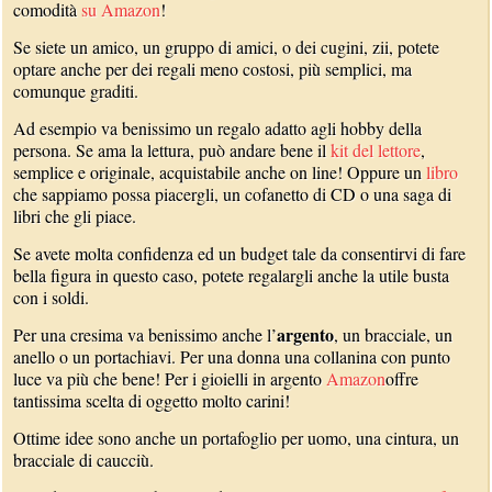
comodità
su Amazon
!
Se siete un amico, un gruppo di amici, o dei cugini, zii, potete
optare anche per dei regali meno costosi, più semplici, ma
comunque graditi.
Ad esempio va benissimo un regalo adatto agli hobby della
persona. Se ama la lettura, può andare bene il
kit del lettore
,
semplice e originale, acquistabile anche on line! Oppure un
libro
che sappiamo possa piacergli, un cofanetto di CD o una saga di
libri che gli piace.
Se avete molta confidenza ed un budget tale da consentirvi di fare
bella figura in questo caso, potete regalargli anche la utile busta
con i soldi.
argento
Per una cresima va benissimo anche l’
, un bracciale, un
anello o un portachiavi. Per una donna una collanina con punto
luce va più che bene! Per i gioielli in argento
Amazon
offre
tantissima scelta di oggetto molto carini!
Ottime idee sono anche un portafoglio per uomo, una cintura, un
bracciale di caucciù.