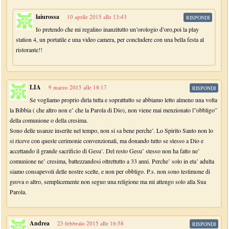
laiurossa
10 aprile 2015 alle 13:43
RISPONDI
Io pretendo che mi regalino inanzitutto un’orologio d’oro,poi la play
station 4, un portatile e una video camera, per concludere con una bella festa al
ristorante!!
LIA
9 marzo 2015 alle 18:17
RISPONDI
Se vogliamo proprio dirla tutta e soprattutto se abbiamo letto almeno una volta
la Bibbia ( che altro non e’ che la Parola di Dio), non viene mai menzionato l”obbligo”
della comunione o della cresima.
Sono delle usanze inserite nel tempo, non si sa bene perche’. Lo Spirito Santo non lo
si riceve con queste cerimonie convenzionali, ma donando tutto se stesso a Dio e
accettando il grande sacrificio di Gesu’. Del resto Gesu’ stesso non ha fatto ne’
comunione ne’ cresima, battezzandosi oltrettutto a 33 anni. Perche’ solo in eta’ adulta
siamo consapevoli delle nostre scelte, e non per obbligo. P.s. non sono testimone di
geova o altro, semplicemente non seguo una religione ma mi attengo solo alla Sua
Parola.
Andrea
23 febbraio 2015 alle 16:58
RISPONDI