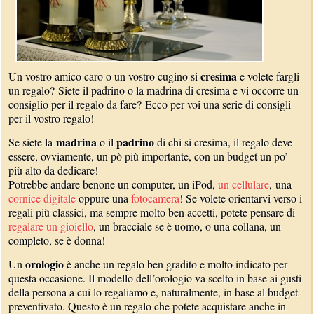
cresima
Un vostro amico caro o un vostro cugino si
e volete fargli
un regalo? Siete il padrino o la madrina di cresima e vi occorre un
consiglio per il regalo da fare? Ecco per voi una serie di consigli
per il vostro regalo!
madrina
padrino
Se siete la
o il
di chi si cresima, il regalo deve
essere, ovviamente, un pò più importante, con un budget un po’
più alto da dedicare!
Potrebbe andare benone un computer, un iPod,
un cellulare
, una
cornice digitale
oppure una
fotocamera
! Se volete orientarvi verso i
regali più classici, ma sempre molto ben accetti, potete pensare di
regalare un gioiello
, un bracciale se è uomo, o una collana, un
completo, se è donna!
orologio
Un
è anche un regalo ben gradito e molto indicato per
questa occasione. Il modello dell’orologio va scelto in base ai gusti
della persona a cui lo regaliamo e, naturalmente, in base al budget
preventivato. Questo è un regalo che potete acquistare anche in