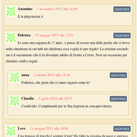
Anonimo
7 novembre 2015 alle 14:49
RISPONDI
E la playstacion 4
Federica
15 maggio 2015 alle 13:51
RISPONDI
Io sono una ragazza di 17 anni , e penso di essere una delle poche che si trova
nella situazione in cui tutti mi chiedono cosa voglia io per regalo! La cresima secondo
me è il sacramento che ti fa diventare adulto di fronte a Cristo. Non un occasione per
chiedere soldi e regali .
anna
2 ottobre 2015 alle 13:16
RISPONDI
Federica, che gioia che ci siano ragazzi come te!
Claudio
3 aprile 2016 alle 16:37
RISPONDI
Condivido. Complimenti per la Tua risposta in consapevolezza.
Love
11 maggio 2015 alle 18:00
RISPONDI
Una trousse di trucchi è sempre il top! Ho fatto la cresima da poco e speravo