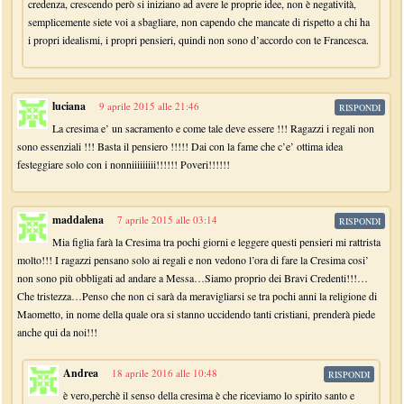
credenza, crescendo però si iniziano ad avere le proprie idee, non è negatività,
semplicemente siete voi a sbagliare, non capendo che mancate di rispetto a chi ha
i propri idealismi, i propri pensieri, quindi non sono d’accordo con te Francesca.
luciana
9 aprile 2015 alle 21:46
RISPONDI
La cresima e’ un sacramento e come tale deve essere !!! Ragazzi i regali non
sono essenziali !!! Basta il pensiero !!!!! Dai con la fame che c’e’ ottima idea
festeggiare solo con i nonniiiiiiiii!!!!!! Poveri!!!!!!
maddalena
7 aprile 2015 alle 03:14
RISPONDI
Mia figlia farà la Cresima tra pochi giorni e leggere questi pensieri mi rattrista
molto!!! I ragazzi pensano solo ai regali e non vedono l’ora di fare la Cresima cosi’
non sono più obbligati ad andare a Messa…Siamo proprio dei Bravi Credenti!!!…
Che tristezza…Penso che non ci sarà da meravigliarsi se tra pochi anni la religione di
Maometto, in nome della quale ora si stanno uccidendo tanti cristiani, prenderà piede
anche qui da noi!!!
Andrea
18 aprile 2016 alle 10:48
RISPONDI
è vero,perchè il senso della cresima è che riceviamo lo spirito santo e