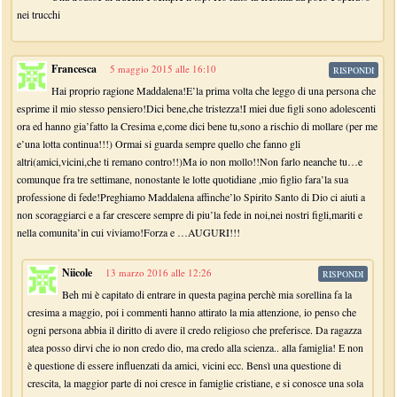
nei trucchi
Francesca
5 maggio 2015 alle 16:10
RISPONDI
Hai proprio ragione Maddalena!E’la prima volta che leggo di una persona che
esprime il mio stesso pensiero!Dici bene,che tristezza!I miei due figli sono adolescenti
ora ed hanno gia’fatto la Cresima e,come dici bene tu,sono a rischio di mollare (per me
e’una lotta continua!!!) Ormai si guarda sempre quello che fanno gli
altri(amici,vicini,che ti remano contro!!)Ma io non mollo!!Non farlo neanche tu…e
comunque fra tre settimane, nonostante le lotte quotidiane ,mio figlio fara’la sua
professione di fede!Preghiamo Maddalena affinche’lo Spirito Santo di Dio ci aiuti a
non scoraggiarci e a far crescere sempre di piu’la fede in noi,nei nostri figli,mariti e
nella comunita’in cui viviamo!Forza e …AUGURI!!!
Niicole
13 marzo 2016 alle 12:26
RISPONDI
Beh mi è capitato di entrare in questa pagina perchè mia sorellina fa la
cresima a maggio, poi i commenti hanno attirato la mia attenzione, io penso che
ogni persona abbia il diritto di avere il credo religioso che preferisce. Da ragazza
atea posso dirvi che io non credo dio, ma credo alla scienza.. alla famiglia! E non
è questione di essere influenzati da amici, vicini ecc. Bensì una questione di
crescita, la maggior parte di noi cresce in famiglie cristiane, e si conosce una sola