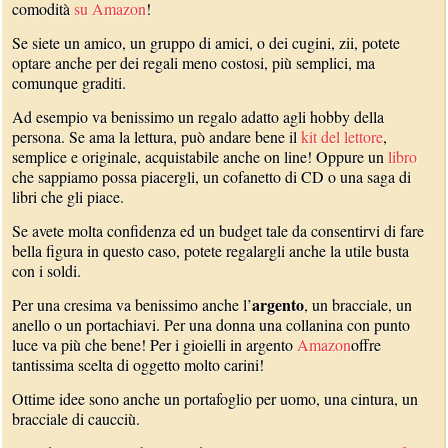
comodità
su Amazon
!
Se siete un amico, un gruppo di amici, o dei cugini, zii, potete
optare anche per dei regali meno costosi, più semplici, ma
comunque graditi.
Ad esempio va benissimo un regalo adatto agli hobby della
persona. Se ama la lettura, può andare bene il
kit del lettore
,
semplice e originale, acquistabile anche on line! Oppure un
libro
che sappiamo possa piacergli, un cofanetto di CD o una saga di
libri che gli piace.
Se avete molta confidenza ed un budget tale da consentirvi di fare
bella figura in questo caso, potete regalargli anche la utile busta
con i soldi.
argento
Per una cresima va benissimo anche l’
, un bracciale, un
anello o un portachiavi. Per una donna una collanina con punto
luce va più che bene! Per i gioielli in argento
Amazon
offre
tantissima scelta di oggetto molto carini!
Ottime idee sono anche un portafoglio per uomo, una cintura, un
bracciale di caucciù.