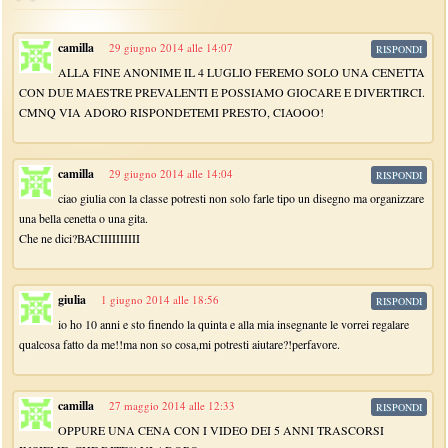
camilla
29 giugno 2014 alle 14:07
RISPONDI
ALLA FINE ANONIME IL 4 LUGLIO FEREMO SOLO UNA CENETTA
CON DUE MAESTRE PREVALENTI E POSSIAMO GIOCARE E DIVERTIRCI.
CMNQ VIA ADORO RISPONDETEMI PRESTO, CIAOOO!
camilla
29 giugno 2014 alle 14:04
RISPONDI
ciao giulia con la classe potresti non solo farle tipo un disegno ma organizzare
una bella cenetta o una gita.
Che ne dici?BACIIIIIIIIII
giulia
1 giugno 2014 alle 18:56
RISPONDI
io ho 10 anni e sto finendo la quinta e alla mia insegnante le vorrei regalare
qualcosa fatto da me!!ma non so cosa,mi potresti aiutare?!perfavore.
camilla
27 maggio 2014 alle 12:33
RISPONDI
OPPURE UNA CENA CON I VIDEO DEI 5 ANNI TRASCORSI