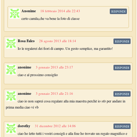
Anonime
18 febbraio 2014 alle 22:43
RISPONDI
certo camila,che va bene la foto di classe
Rosa Falco
28 agosto 2013 alle 18:14
RISPONDI
Io le regalerei dei fiori di campo. Un gesto semplice, ma garantito!
anonime
3 gennaio 2013 alle 23:17
RISPONDI
ciao e al prossimo consiglio
anonime
3 gennaio 2013 alle 21:16
RISPONDI
ciao io non saprei cosa regalare alla mia maestra perchè io stò per andare in
prima media ciao vi vb
dorothy
31 dicembre 2012 alle 14:06
RISPONDI
ciao ho letto tutti i vostri consigli e alla fine ho trovato un regalo magnifico e