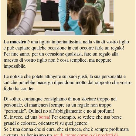
maestra
La
è una figura importantissima nella vita di vostro figlio
e può capitare qualche occasione in cui occorre farle un regalo!
Per fine anno, per un occasione qualsiasi, fare un regalo alla
maestra di vostro figlio non è cosa semplice, ma neppure
impossibile.
Le notizie che potete attingere sui suoi gusti, la sua personalità e
ciò che potrebbe piacergli dipendono molto dal rapporto che vostro
figlio ha con lei.
Di solito, comunque consigliamo di non sfociare troppo nel
personale, di mantenersi sempre su un regalo non troppo
“personale”. Quindi no all’abbigliamento e no ai profumi!
Sì, invece, ad una
borsa
! Per esempio, se vedete che usa borse
grandi o colorate, orientatevi su quel genere!
Se è una donna che si cura, che si trucca, che è sempre profumata
e curata, va benissimo un
set di creme corpo o di prodotti di