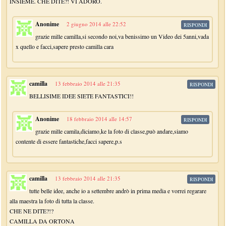
INSIEME. CHE DITE?! VI ADORO.
Anonime
2 giugno 2014 alle 22:52
RISPONDI
grazie mille camilla,si secondo noi,va benissimo un Video dei 5anni,vada
x quello e facci,sapere presto camilla cara
camilla
13 febbraio 2014 alle 21:35
RISPONDI
BELLISIME IDEE SIETE FANTASTICI!!
Anonime
18 febbraio 2014 alle 14:57
RISPONDI
grazie mille camila,diciamo,ke la foto di classe,può andare,siamo
contente di essere fantastiche,facci sapere,p.s
camilla
13 febbraio 2014 alle 21:35
RISPONDI
tutte belle idee, anche io a settembre andrò in prima media e vorrei regarare
alla maestra la foto di tutta la classe.
CHE NE DITE?!?
CAMILLA DA ORTONA